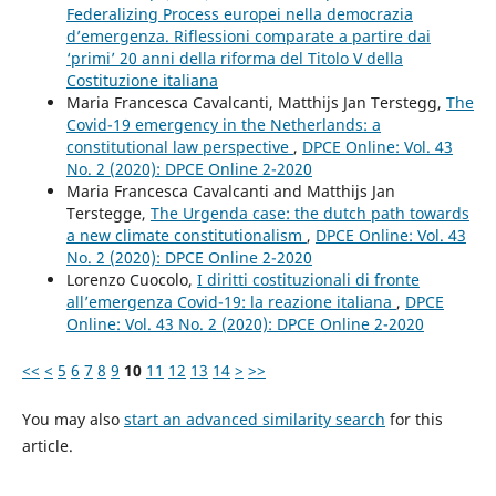
Federalizing Process europei nella democrazia
d’emergenza. Riflessioni comparate a partire dai
‘primi’ 20 anni della riforma del Titolo V della
Costituzione italiana
Maria Francesca Cavalcanti, Matthijs Jan Terstegg,
The
Covid-19 emergency in the Netherlands: a
constitutional law perspective
,
DPCE Online: Vol. 43
No. 2 (2020): DPCE Online 2-2020
Maria Francesca Cavalcanti and Matthijs Jan
Terstegge,
The Urgenda case: the dutch path towards
a new climate constitutionalism
,
DPCE Online: Vol. 43
No. 2 (2020): DPCE Online 2-2020
Lorenzo Cuocolo,
I diritti costituzionali di fronte
all’emergenza Covid-19: la reazione italiana
,
DPCE
Online: Vol. 43 No. 2 (2020): DPCE Online 2-2020
<<
<
5
6
7
8
9
10
11
12
13
14
>
>>
You may also
start an advanced similarity search
for this
article.