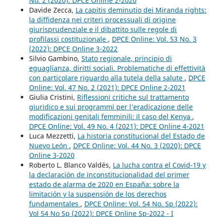
No. 2 (2020): DPCE Online 2-2020
Davide Zecca,
La capitis deminutio dei Miranda rights:
la diffidenza nei criteri processuali di origine
giurisprudenziale e il dibattito sulle regole di
profilassi costituzionale
,
DPCE Online: Vol. 53 No. 3
(2022): DPCE Online 3-2022
Silvio Gambino,
Stato regionale, principio di
eguaglianza, diritti sociali. Problematiche di effettività
con particolare riguardo alla tutela della salute
,
DPCE
Online: Vol. 47 No. 2 (2021): DPCE Online 2-2021
Giulia Cristini,
Riflessioni critiche sul trattamento
giuridico e sui programmi per l’eradicazione delle
modificazioni genitali femminili: il caso del Kenya
,
DPCE Online: Vol. 49 No. 4 (2021): DPCE Online 4-2021
Luca Mezzetti,
La historia constitucional del Estado de
Nuevo León
,
DPCE Online: Vol. 44 No. 3 (2020): DPCE
Online 3-2020
Roberto L. Blanco Valdés,
La lucha contra el Covid-19 y
la declaración de inconstitucionalidad del primer
estado de alarma de 2020 en España: sobre la
limitación y la suspensión de los derechos
fundamentales
,
DPCE Online: Vol. 54 No. Sp (2022):
Vol 54 No Sp (2022): DPCE Online Sp-2022 - I