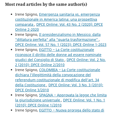
Most read articles by the same author(s)
Irene Spigno,
Emergenza sanitaria vs. emergenza
costituzionale in America latina: una prospettiva
comparata
,
DPCE Online: Vol. 43 No. 2 (2020): DPCE
Online 2-2020
Irene Spigno,
Il presidenzialismo in Messico: dalla
“dittatura perfetta” alla “quarta trasformazione”
,
DPCE Online: Vol. 57 No. 1 (2023): DPCE Online 1-2023
Irene Spigno,
EGITTO ‒ La Corte costituzionale
riconosce il diritto delle donne ad essere nominate
giudici del Consiglio di Stato
,
DPCE Online: Vol. 2 No.
2 (2010): DPCE Online 2/2010
Irene Spigno,
COLOMBIA ‒ La Corte costituzionale
dichiara l’illegittimità della convocazione del
referendum costituzionale di modifica dell’art. 34
della Costituzione
,
DPCE Online: Vol. 3 No. 3 (2010):
DPCE Online 3/2010
Irene Spigno,
SPAGNA ‒ Approvata la legge che limita
la giurisdizione universale
,
DPCE Online: Vol. 1 No. 1
(2010): DPCE Online 1/2010
Irene Spigno,
EGITTO ‒ Nuova proroga dello stato di