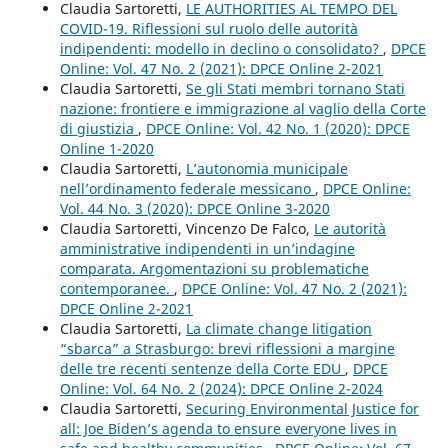
Claudia Sartoretti,
LE AUTHORITIES AL TEMPO DEL
COVID-19. Riflessioni sul ruolo delle autorità
indipendenti: modello in declino o consolidato?
,
DPCE
Online: Vol. 47 No. 2 (2021): DPCE Online 2-2021
Claudia Sartoretti,
Se gli Stati membri tornano Stati
nazione: frontiere e immigrazione al vaglio della Corte
di giustizia
,
DPCE Online: Vol. 42 No. 1 (2020): DPCE
Online 1-2020
Claudia Sartoretti,
L’autonomia municipale
nell’ordinamento federale messicano
,
DPCE Online:
Vol. 44 No. 3 (2020): DPCE Online 3-2020
Claudia Sartoretti, Vincenzo De Falco,
Le autorità
amministrative indipendenti in un’indagine
comparata. Argomentazioni su problematiche
contemporanee.
,
DPCE Online: Vol. 47 No. 2 (2021):
DPCE Online 2-2021
Claudia Sartoretti,
La climate change litigation
“sbarca” a Strasburgo: brevi riflessioni a margine
delle tre recenti sentenze della Corte EDU
,
DPCE
Online: Vol. 64 No. 2 (2024): DPCE Online 2-2024
Claudia Sartoretti,
Securing Environmental Justice for
all: Joe Biden’s agenda to ensure everyone lives in