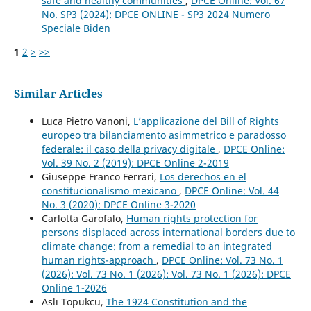
safe and healthy communities
,
DPCE Online: Vol. 67
No. SP3 (2024): DPCE ONLINE - SP3 2024 Numero
Speciale Biden
1
2
>
>>
Similar Articles
Luca Pietro Vanoni,
L’applicazione del Bill of Rights
europeo tra bilanciamento asimmetrico e paradosso
federale: il caso della privacy digitale
,
DPCE Online:
Vol. 39 No. 2 (2019): DPCE Online 2-2019
Giuseppe Franco Ferrari,
Los derechos en el
constitucionalismo mexicano
,
DPCE Online: Vol. 44
No. 3 (2020): DPCE Online 3-2020
Carlotta Garofalo,
Human rights protection for
persons displaced across international borders due to
climate change: from a remedial to an integrated
human rights-approach
,
DPCE Online: Vol. 73 No. 1
(2026): Vol. 73 No. 1 (2026): Vol. 73 No. 1 (2026): DPCE
Online 1-2026
Aslı Topukcu,
The 1924 Constitution and the