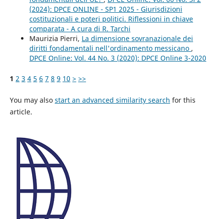
(2024): DPCE ONLINE - SP1 2025 - Giurisdizioni
costituzionali e poteri politici. Riflessioni in chiave
comparata - A cura di R. Tarchi
Maurizia Pierri,
La dimensione sovranazionale dei
diritti fondamentali nell'ordinamento messicano
,
DPCE Online: Vol. 44 No. 3 (2020): DPCE Online 3-2020
1
2
3
4
5
6
7
8
9
10
>
>>
You may also
start an advanced similarity search
for this
article.