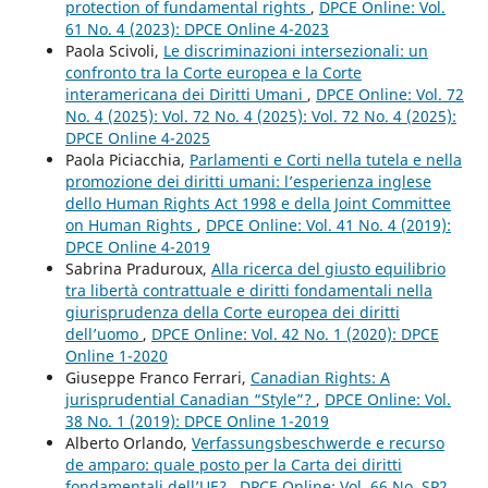
protection of fundamental rights
,
DPCE Online: Vol.
61 No. 4 (2023): DPCE Online 4-2023
Paola Scivoli,
Le discriminazioni intersezionali: un
confronto tra la Corte europea e la Corte
interamericana dei Diritti Umani
,
DPCE Online: Vol. 72
No. 4 (2025): Vol. 72 No. 4 (2025): Vol. 72 No. 4 (2025):
DPCE Online 4-2025
Paola Piciacchia,
Parlamenti e Corti nella tutela e nella
promozione dei diritti umani: l’esperienza inglese
dello Human Rights Act 1998 e della Joint Committee
on Human Rights
,
DPCE Online: Vol. 41 No. 4 (2019):
DPCE Online 4-2019
Sabrina Praduroux,
Alla ricerca del giusto equilibrio
tra libertà contrattuale e diritti fondamentali nella
giurisprudenza della Corte europea dei diritti
dell’uomo
,
DPCE Online: Vol. 42 No. 1 (2020): DPCE
Online 1-2020
Giuseppe Franco Ferrari,
Canadian Rights: A
jurisprudential Canadian “Style”?
,
DPCE Online: Vol.
38 No. 1 (2019): DPCE Online 1-2019
Alberto Orlando,
Verfassungsbeschwerde e recurso
de amparo: quale posto per la Carta dei diritti
fondamentali dell’UE?
,
DPCE Online: Vol. 66 No. SP2