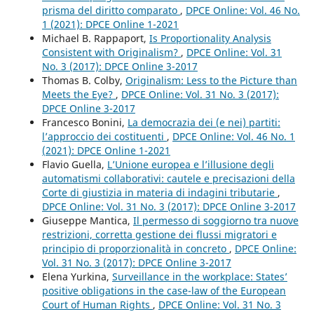
prisma del diritto comparato
,
DPCE Online: Vol. 46 No.
1 (2021): DPCE Online 1-2021
Michael B. Rappaport,
Is Proportionality Analysis
Consistent with Originalism?
,
DPCE Online: Vol. 31
No. 3 (2017): DPCE Online 3-2017
Thomas B. Colby,
Originalism: Less to the Picture than
Meets the Eye?
,
DPCE Online: Vol. 31 No. 3 (2017):
DPCE Online 3-2017
Francesco Bonini,
La democrazia dei (e nei) partiti:
l’approccio dei costituenti
,
DPCE Online: Vol. 46 No. 1
(2021): DPCE Online 1-2021
Flavio Guella,
L’Unione europea e l’illusione degli
automatismi collaborativi: cautele e precisazioni della
Corte di giustizia in materia di indagini tributarie
,
DPCE Online: Vol. 31 No. 3 (2017): DPCE Online 3-2017
Giuseppe Mantica,
Il permesso di soggiorno tra nuove
restrizioni, corretta gestione dei flussi migratori e
principio di proporzionalità in concreto
,
DPCE Online:
Vol. 31 No. 3 (2017): DPCE Online 3-2017
Elena Yurkina,
Surveillance in the workplace: States’
positive obligations in the case-law of the European
Court of Human Rights
,
DPCE Online: Vol. 31 No. 3