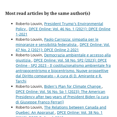
Most read articles by the same author(s)
Roberto Louvin,
President Trump’s Environmental
Policy
,
DPCE Online: Vol. 46 No. 1 (2021): DPCE Online
1-2021
Roberto Louvin,
Paolo Carrozza: simpatia per le
minoranze e sensibilità federalista
,
DPCE Online: Vol.
47 No. 2 (2021): DPCE Online 2-2021
Roberto Louvin,
Democrazia ambientale e accesso alla
giustizia
,
DPCE Online: Vol. 58 No. SP2 (2023): DPCE
Online - SP2 2023 - Il costituzionalismo ambientale fra
antropocentrismo e biocentrismo. Nuove prospettive
dal Diritto comparato – A cura di D. Amirante e R.
Tarchi
Roberto Louvin,
Biden’s Plan for Climate Change
,
DPCE Online: Vol. 56 No. Sp 1 (2023): The American
Presidency after two years of President Biden (a cura
di Giuseppe Franco Ferrari)
Roberto Louvin,
The Relations between Canada and
Quebec: An Appraisal
,
DPCE Online: Vol. 38 No. 1