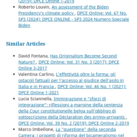
(2019): DPCE Online 1-2019
Roberto Louvin,
An assessment of the Biden
Presidency’s climate policy
,
DPCE Online: Vol. 67 No.
SP3 (2024): DPCE ONLINE - SP3 2024 Numero Speciale
Biden
Similar Articles
David Fontana,
Has Originalism Become Second
Nature?
,
DPCE Online: Vol. 31 No. 3 (2017): DPCE
Online 3-2017
Valentina Carlino,
L’effettività oltre la forma: gli
ostacoli fattuali per l’accesso al giudice dell’asilo in
Italia e in Francia
,
DPCE Online: Vol. 46 No. 1 (2021):
DPCE Online 1-2021
Lucia Sciannella,
Immigrazione e “sforzi di
integrazione”: riflessioni a margine della sentenza
della Cour constitutionelle belga sull’obbligo di
sottoscrizione della Déclaration des primo-arrivants
,
DPCE Online: Vol. 39 No. 2 (2019): DPCE Online 2-2019
Marco Imbellone,
La “questione” della seconda
Camera: i progetti di riforma del bicameralismo nel