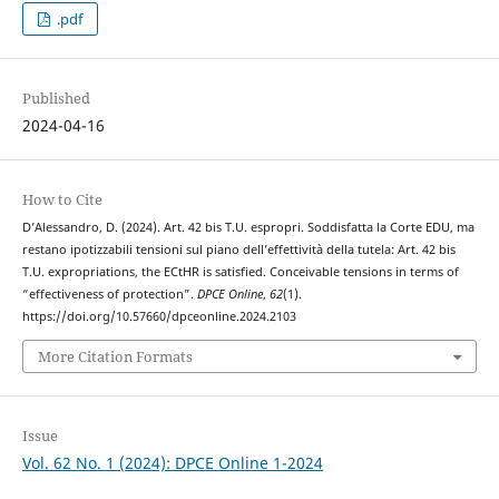
.pdf
Published
2024-04-16
How to Cite
D’Alessandro, D. (2024). Art. 42 bis T.U. espropri. Soddisfatta la Corte EDU, ma
restano ipotizzabili tensioni sul piano dell’effettività della tutela: Art. 42 bis
T.U. expropriations, the ECtHR is satisfied. Conceivable tensions in terms of
“effectiveness of protection”.
DPCE Online
,
62
(1).
https://doi.org/10.57660/dpceonline.2024.2103
More Citation Formats
Issue
Vol. 62 No. 1 (2024): DPCE Online 1-2024