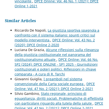
vincolante
,
DPCE Online: Vol. 46 No. 1 (2021): DPCE
Online 1-2021
Similar Articles
Riccardo De Napoli,
La giustizia sportiva spagnola a
confronto con il sistema italiano: spunti critici sul
modello interventista
,
DPCE Online: Vol. 43 No. 2
(2020): DPCE Online 2-2020
Luciana De Grazia,
Alcune riflessioni sulla rilevanza
della giustizia costituzionale nel panorama del
costituzionalismo attuale
,
DPCE Online: Vol. 66 No.
SP2 (2024): DPCE ONLINE - SP1 2025 - Giurisdizioni
costituzionali e poteri politici. Riflessioni in chiave
comparata - A cura di R. Tarchi
Giovanni Guiglia,
I preamboli nel sistema
convenzionale della Carta sociale europea
,
DPCE
Online: Vol. 47 No. 2 (2021): DPCE Online 2-2021
Silvio Gambino,
Stato regionale, principio di
eguaglianza, diritti sociali. Problematiche di effettività
con particolare riguardo alla tutela della salute
,
DPCE
Online: Vol. 47 No. 2 (2021): DPCE Online 2-2021