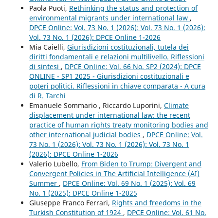
Paola Puoti,
Rethinking the status and protection of
environmental migrants under international law
,
DPCE Online: Vol. 73 No. 1 (2026): Vol. 73 No. 1 (2026):
Vol. 73 No. 1 (2026): DPCE Online 1-2026
Mia Caielli,
Giurisdizioni costituzionali, tutela dei
diritti fondamentali e relazioni multilivello. Riflessioni
di sintesi
,
DPCE Online: Vol. 66 No. SP2 (2024): DPCE
ONLINE - SP1 2025 - Giurisdizioni costituzionali e
poteri politici. Riflessioni in chiave comparata - A cura
di R. Tarchi
Emanuele Sommario , Riccardo Luporini,
Climate
displacement under international law: the recent
practice of human rights treaty monitoring bodies and
other international judicial bodies
,
DPCE Online: Vol.
73 No. 1 (2026): Vol. 73 No. 1 (2026): Vol. 73 No. 1
(2026): DPCE Online 1-2026
Valerio Lubello,
From Biden to Trump: Divergent and
Convergent Policies in The Artificial Intelligence (AI)
Summer
,
DPCE Online: Vol. 69 No. 1 (2025): Vol. 69
No. 1 (2025): DPCE Online 1-2025
Giuseppe Franco Ferrari,
Rights and freedoms in the
Turkish Constitution of 1924
,
DPCE Online: Vol. 61 No.