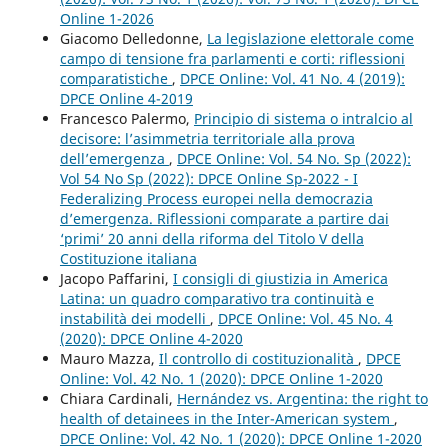
Online 1-2026
Giacomo Delledonne,
La legislazione elettorale come
campo di tensione fra parlamenti e corti: riflessioni
comparatistiche
,
DPCE Online: Vol. 41 No. 4 (2019):
DPCE Online 4-2019
Francesco Palermo,
Principio di sistema o intralcio al
decisore: l’asimmetria territoriale alla prova
dell’emergenza
,
DPCE Online: Vol. 54 No. Sp (2022):
Vol 54 No Sp (2022): DPCE Online Sp-2022 - I
Federalizing Process europei nella democrazia
d’emergenza. Riflessioni comparate a partire dai
‘primi’ 20 anni della riforma del Titolo V della
Costituzione italiana
Jacopo Paffarini,
I consigli di giustizia in America
Latina: un quadro comparativo tra continuità e
instabilità dei modelli
,
DPCE Online: Vol. 45 No. 4
(2020): DPCE Online 4-2020
Mauro Mazza,
Il controllo di costituzionalità
,
DPCE
Online: Vol. 42 No. 1 (2020): DPCE Online 1-2020
Chiara Cardinali,
Hernández vs. Argentina: the right to
health of detainees in the Inter-American system
,
DPCE Online: Vol. 42 No. 1 (2020): DPCE Online 1-2020