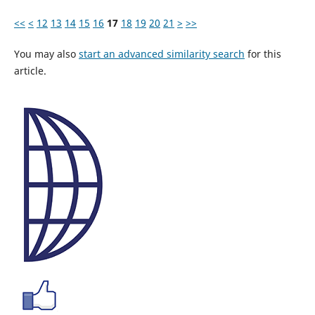
<<
<
12
13
14
15
16
17
18
19
20
21
>
>>
You may also
start an advanced similarity search
for this
article.