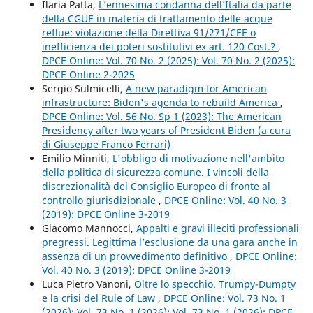
Ilaria Patta,
L’ennesima condanna dell’Italia da parte
della CGUE in materia di trattamento delle acque
reflue: violazione della Direttiva 91/271/CEE o
inefficienza dei poteri sostitutivi ex art. 120 Cost.?
,
DPCE Online: Vol. 70 No. 2 (2025): Vol. 70 No. 2 (2025):
DPCE Online 2-2025
Sergio Sulmicelli,
A new paradigm for American
infrastructure: Biden's agenda to rebuild America
,
DPCE Online: Vol. 56 No. Sp 1 (2023): The American
Presidency after two years of President Biden (a cura
di Giuseppe Franco Ferrari)
Emilio Minniti,
L'obbligo di motivazione nell'ambito
della politica di sicurezza comune. I vincoli della
discrezionalità del Consiglio Europeo di fronte al
controllo giurisdizionale
,
DPCE Online: Vol. 40 No. 3
(2019): DPCE Online 3-2019
Giacomo Mannocci,
Appalti e gravi illeciti professionali
pregressi. Legittima l’esclusione da una gara anche in
assenza di un provvedimento definitivo
,
DPCE Online:
Vol. 40 No. 3 (2019): DPCE Online 3-2019
Luca Pietro Vanoni,
Oltre lo specchio. Trumpy-Dumpty
e la crisi del Rule of Law
,
DPCE Online: Vol. 73 No. 1
(2026): Vol. 73 No. 1 (2026): Vol. 73 No. 1 (2026): DPCE