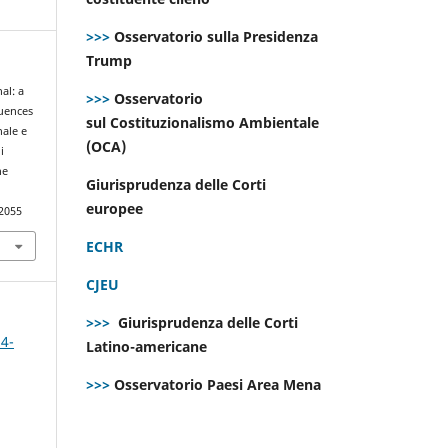
>>>
Osservatorio sulla Presidenza
Trump
al: a
>>>
Osservatorio
luences
sul Costituzionalismo Ambientale
nale e
(OCA)
i
ne
Giurisprudenza delle Corti
europee
.2055
ECHR
CJEU
>>>
Giurisprudenza delle Corti
 4-
Latino-americane
>>>
Osservatorio Paesi Area Mena