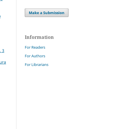
Make a Submission
o
Information
For Readers
. 3
For Authors
tura
For Librarians