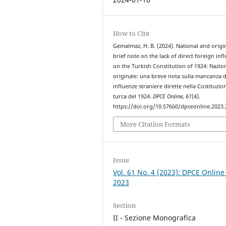
How to Cite
Gemalmaz, H. B. (2024). National and origin
brief note on the lack of direct foreign inf
on the Turkish Constitution of 1924: Nazio
originale: una breve nota sulla mancanza d
influenze straniere dirette nella Costituzio
turca del 1924.
DPCE Online
,
61
(4).
https://doi.org/10.57660/dpceonline.2023
More Citation Formats
Issue
Vol. 61 No. 4 (2023): DPCE Online
2023
Section
II - Sezione Monografica