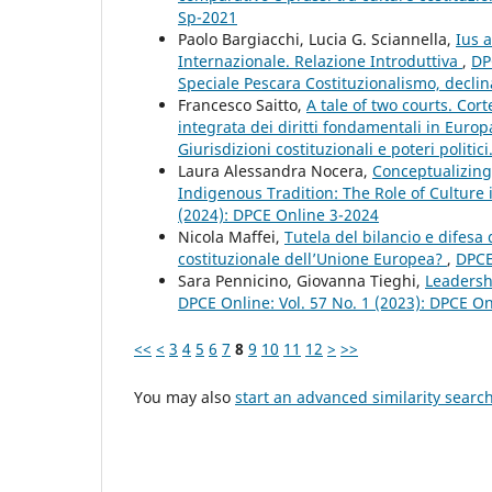
Sp-2021
Paolo Bargiacchi, Lucia G. Sciannella,
Ius a
Internazionale. Relazione Introduttiva
,
DP
Speciale Pescara Costituzionalismo, declinaz
Francesco Saitto,
A tale of two courts. Cor
integrata dei diritti fondamentali in Euro
Giurisdizioni costituzionali e poteri politic
Laura Alessandra Nocera,
Conceptualizing
Indigenous Tradition: The Role of Culture 
(2024): DPCE Online 3-2024
Nicola Maffei,
Tutela del bilancio e difesa
costituzionale dell’Unione Europea?
,
DPCE
Sara Pennicino, Giovanna Tieghi,
Leadersh
DPCE Online: Vol. 57 No. 1 (2023): DPCE O
<<
<
3
4
5
6
7
8
9
10
11
12
>
>>
You may also
start an advanced similarity searc