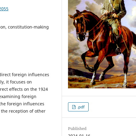
2055
tion, constitution-making
irect foreign influences
ly, it focuses on
rect effects on the 1924
 examining foreign
the foreign influences
.pdf
 the reception of other
Published
2024-01-16