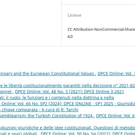
License
CC Attribution-NonCommercial-Share
4.0
ngary and the European Constitutional Values
,
DPCE Online: Vol. 
ti e le libertà costituzionalmente garantiti nella decisione n° 2021-8
tionnel
,
DPCE Online: Vol. 48 No. 3 (2021): DPCE Online 3-2021
i: il ruolo, le funzioni e i contenuti nella dottrina e nella
Online: Vol. 66 No. SP2 (2024): DPCE ONLINE - SP1 2025 - Giurisdiz
 in chiave comparata - A cura di R. Tarchi
ssemblearism: the Turkish Constitution of 1924
,
DPCE Online: Vol. 
soluzioni giuridiche e delle idee costituzionali. Questioni di metodo
nali e spazi globali
,
DPCE Online: Vol. 50 No. Sp (2021): DPCE Onli