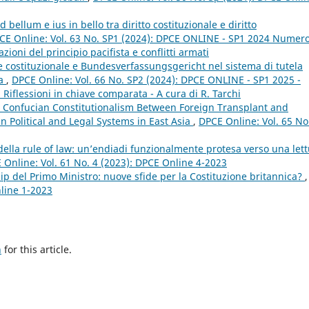
d bellum e ius in bello tra diritto costituzionale e diritto
CE Online: Vol. 63 No. SP1 (2024): DPCE ONLINE - SP1 2024 Numer
ioni del principio pacifista e conflitti armati
te costituzionale e Bundesverfassungsgericht nel sistema di tutela
pa
,
DPCE Online: Vol. 66 No. SP2 (2024): DPCE ONLINE - SP1 2025 -
i. Riflessioni in chiave comparata - A cura di R. Tarchi
 Confucian Constitutionalism Between Foreign Transplant and
in Political and Legal Systems in East Asia
,
DPCE Online: Vol. 65 No
 della rule of law: un’endiadi funzionalmente protesa verso una let
 Online: Vol. 61 No. 4 (2023): DPCE Online 4-2023
ip del Primo Ministro: nuove sfide per la Costituzione britannica?
,
nline 1-2023
h
for this article.