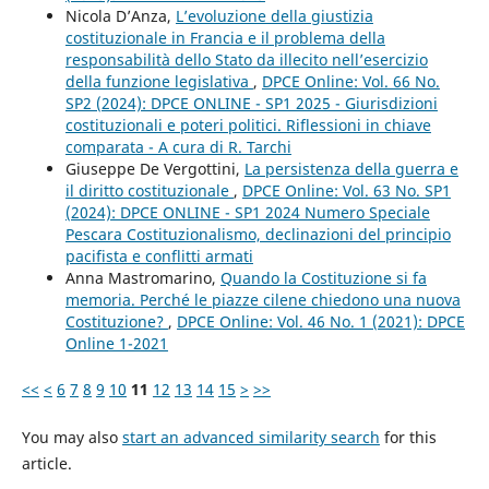
Nicola D’Anza,
L’evoluzione della giustizia
costituzionale in Francia e il problema della
responsabilità dello Stato da illecito nell’esercizio
della funzione legislativa
,
DPCE Online: Vol. 66 No.
SP2 (2024): DPCE ONLINE - SP1 2025 - Giurisdizioni
costituzionali e poteri politici. Riflessioni in chiave
comparata - A cura di R. Tarchi
Giuseppe De Vergottini,
La persistenza della guerra e
il diritto costituzionale
,
DPCE Online: Vol. 63 No. SP1
(2024): DPCE ONLINE - SP1 2024 Numero Speciale
Pescara Costituzionalismo, declinazioni del principio
pacifista e conflitti armati
Anna Mastromarino,
Quando la Costituzione si fa
memoria. Perché le piazze cilene chiedono una nuova
Costituzione?
,
DPCE Online: Vol. 46 No. 1 (2021): DPCE
Online 1-2021
<<
<
6
7
8
9
10
11
12
13
14
15
>
>>
You may also
start an advanced similarity search
for this
article.