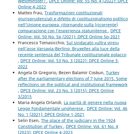
Westminster?
,
DPCE Online: Vol. 55 No. 4 (2022): DPCE
Online 4-2022
Matteo Frau,
Trasformazioni costituzionali
giurisprudenziali e difetto di costituzionalismo politico
nell’Unione europea, ritornando sulla (ricorrente)
comparazione con l’esperienza statunitense
,
DPCE
Online: Vol. 50 No. Sp (2021): DPCE Online Sp-2021
Francesco Tomasicchio,
Sul sindacato «ultra vires»
nell’asse Varsavia-Berlino- Bruxelles alla luce della
recente sentenza del Tribunale costituzionale polacco
,
DPCE Online: Vol. 53 No. 3 (2022): DPCE Online 3-
2022
Angela Di Gregorio, Bezen Balamir Coskun,
Turkey
after the parliamentary elections of 7 June 2015. Some
reflections on the political and institutional framework
,
DPCE Online: Vol. 23 No. 3 (2015): DPCE Online
3/2015
Maria Angela Orlandi,
La parità di genere nella nuova
Legge Fondamentale ungherese
,
DPCE Online: Vol. 46
No. 1 (2021): DPCE Online 1-2021
Selin Esen,
The place of the judiciary in the 1924
Constitution of Turkey
,
DPCE Online: Vol. 61 No. 4
(2023): DPCE Online 4-2023