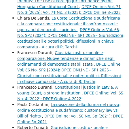
Identity: The Use of Foreign Jurisprudence by the
Hungarian Constitutional Court
,
DPCE Online: Vol. 71
No. 3 (2025): Vol. 71 No. 3 (2025): DPCE Online 3-2025
Chiara De Santis,
La Corte Costituzionale sudafricana
e la comparazione costituzionale: il confronto con le
open and democratic societies
,
DPCE Online: Vol. 66
No. SP2 (2024): DPCE ONLINE - SP1 2025 - Giurisdizioni
costituzionali e poteri politici. Riflessioni in chiave
comparata - A cura di R. Tarchi
Francesco Duranti,
Giustizia costituzionale e
comparazione. Nuove tendenze e dinamiche negli
ordinamenti di democrazia stabilizzata
,
DPCE Online:
Vol. 66 No. SP2 (2024): DPCE ONLINE - SP1 2025 -
Giurisdizioni costituzionali e poteri politici. Riflessioni
in chiave comparata - A cura di R. Tarchi
Francesco Duranti,
Constitutional justice in Latvia. A
young Court, a strong institution
,
DPCE Online: Vol. 55
No. 4 (2022): DPCE Online 4-2022
Paola Costantini,
La posizione della donna nel nuovo
ordine costituzionale sudafricano: customary law vs
Bill of rights
,
DPCE Online: Vol. 50 No. Sp (2021): DPCE
Online Sp-2021
Roberto Toniatti,
Giurisdizione costituzionale e