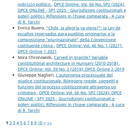
indirizzo politico
,
DPCE Online: Vol. 66 No. SP2 (2024):
DPCE ONLINE - SP1 2025 - Giurisdizioni costituzionali e
poteri politici. Riflessioni in chiave comparata - A cura
di R. Tarchi
Enrico Buono,
“Chile, la alegría ya viene?”: la Ley de
escaños reservados para pueblos originarios e la
composizione “plurinazionale” della Convenzione
costituente cilena
,
DPCE Online: Vol. 46 No. 1 (2021):
DPCE Online 1-2021
Nora Chronowski,
Carved in granite? Variable
constitutional architecture in Hungary (2010-2018)
,
DPCE Online: Vol. 39 No. 2 (2019): DPCE Online 2-2019
Giuseppe Naglieri,
L’autonomia processuale del
giudice costituzionale. Rileggere regole, soggetti e
funzioni del processo costituzionale attraverso un
crittotipo
,
DPCE Online: Vol. 66 No. SP2 (2024): DPCE
ONLINE - SP1 2025 - Giurisdizioni costituzionali e
poteri politici. Riflessioni in chiave comparata - A cura
di R. Tarchi
1
2
3
4
5
6
7
8
9
10
>
>>