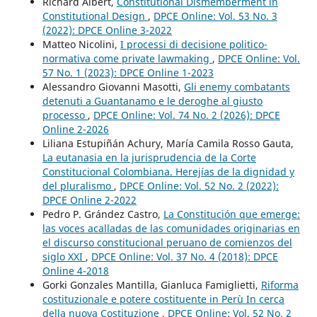
Richard Albert,
Constitutional Dismemberment in
Constitutional Design
,
DPCE Online: Vol. 53 No. 3
(2022): DPCE Online 3-2022
Matteo Nicolini,
I processi di decisione politico-
normativa come private lawmaking
,
DPCE Online: Vol.
57 No. 1 (2023): DPCE Online 1-2023
Alessandro Giovanni Masotti,
Gli enemy combatants
detenuti a Guantanamo e le deroghe al giusto
processo
,
DPCE Online: Vol. 74 No. 2 (2026): DPCE
Online 2-2026
Liliana Estupiñán Achury, María Camila Rosso Gauta,
La eutanasia en la jurisprudencia de la Corte
Constitucional Colombiana. Herejías de la dignidad y
del pluralismo
,
DPCE Online: Vol. 52 No. 2 (2022):
DPCE Online 2-2022
Pedro P. Grández Castro,
La Constitución que emerge:
las voces acalladas de las comunidades originarias en
el discurso constitucional peruano de comienzos del
siglo XXI
,
DPCE Online: Vol. 37 No. 4 (2018): DPCE
Online 4-2018
Gorki Gonzales Mantilla, Gianluca Famiglietti,
Riforma
costituzionale e potere costituente in Perù In cerca
della nuova Costituzione
,
DPCE Online: Vol. 52 No. 2