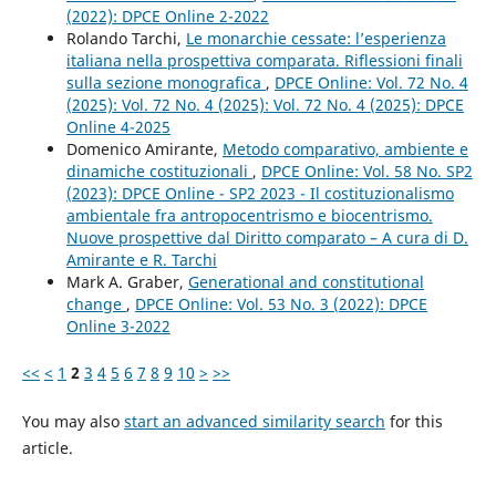
(2022): DPCE Online 2-2022
Rolando Tarchi,
Le monarchie cessate: l’esperienza
italiana nella prospettiva comparata. Riflessioni finali
sulla sezione monografica
,
DPCE Online: Vol. 72 No. 4
(2025): Vol. 72 No. 4 (2025): Vol. 72 No. 4 (2025): DPCE
Online 4-2025
Domenico Amirante,
Metodo comparativo, ambiente e
dinamiche costituzionali
,
DPCE Online: Vol. 58 No. SP2
(2023): DPCE Online - SP2 2023 - Il costituzionalismo
ambientale fra antropocentrismo e biocentrismo.
Nuove prospettive dal Diritto comparato – A cura di D.
Amirante e R. Tarchi
Mark A. Graber,
Generational and constitutional
change
,
DPCE Online: Vol. 53 No. 3 (2022): DPCE
Online 3-2022
<<
<
1
2
3
4
5
6
7
8
9
10
>
>>
You may also
start an advanced similarity search
for this
article.