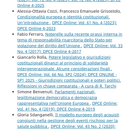
Online 4-2025
Alessia-Ottavia Cozzi, Francesco Emanuele Grisostolo,
Condizionalità europea e identità costituzionali.
Un’introduzione
,
DPCE Online: Vol. 61 No. 4 (2023):
DPCE Online 4-2023
Fabio Ferraro,
Noterelle sulla recente prassi interna in
tema di responsabilità risarcitoria dello Stato per
violazione del diritto dell’Unione
,
DPCE Online: Vol. 33
No. 4 (2017): DPCE Online 4-2017
Giancarlo Rolla,
Potere legislativo e giurisdizioni
costituzionali dinanzi al principio di solidarietà
intergenerazionale. Alcune considerazioni finali
,
DPCE Online: Vol. 66 No. SP2 (2024): DPCE ONLINE -
SP1 2025 - Giurisdizioni costituzionali e poteri politici.
Riflessioni in chiave comparata - A cura di R. Tarchi
Simone Benvenuti,
Parlamenti nazionali,
legittimazione democratica e democrazia
rappresentativa nell’Unione Europea
,
DPCE Online:
Vol. 41 No. 4 (2019): DPCE Online 4-2019
Gloria Sdanganelli,
Il modello europeo degli acquisti
congiunti nella gestione degli eventi rischiosi per la
salute pubblica
,
DPCE Online: Vol. 43 No. 2 (2020):