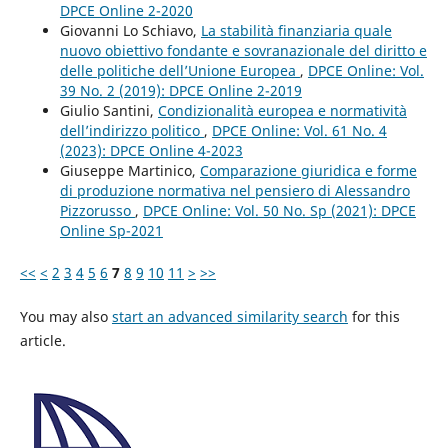
DPCE Online 2-2020
Giovanni Lo Schiavo,
La stabilità finanziaria quale
nuovo obiettivo fondante e sovranazionale del diritto e
delle politiche dell’Unione Europea
,
DPCE Online: Vol.
39 No. 2 (2019): DPCE Online 2-2019
Giulio Santini,
Condizionalità europea e normatività
dell’indirizzo politico
,
DPCE Online: Vol. 61 No. 4
(2023): DPCE Online 4-2023
Giuseppe Martinico,
Comparazione giuridica e forme
di produzione normativa nel pensiero di Alessandro
Pizzorusso
,
DPCE Online: Vol. 50 No. Sp (2021): DPCE
Online Sp-2021
<<
<
2
3
4
5
6
7
8
9
10
11
>
>>
You may also
start an advanced similarity search
for this
article.