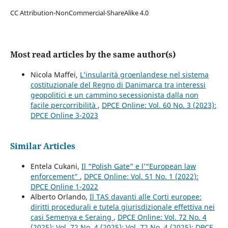
CC Attribution-NonCommercial-ShareAlike 4.0
Most read articles by the same author(s)
Nicola Maffei,
L’insularità groenlandese nel sistema
costituzionale del Regno di Danimarca tra interessi
geopolitici e un cammino secessionista dalla non
facile percorribilità
,
DPCE Online: Vol. 60 No. 3 (2023):
DPCE Online 3-2023
Similar Articles
Entela Cukani,
Il “Polish Gate” e l’“European law
enforcement”
,
DPCE Online: Vol. 51 No. 1 (2022):
DPCE Online 1-2022
Alberto Orlando,
Il TAS davanti alle Corti europee:
diritti procedurali e tutela giurisdizionale effettiva nei
casi Semenya e Seraing
,
DPCE Online: Vol. 72 No. 4
(2025): Vol. 72 No. 4 (2025): Vol. 72 No. 4 (2025): DPCE