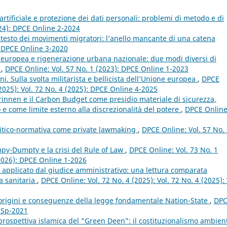
artificiale e protezione dei dati personali: problemi di metodo e di
024): DPCE Online 2-2024
ontesto dei movimenti migratori: l’anello mancante di una catena
: DPCE Online 3-2020
 europea e rigenerazione urbana nazionale: due modi diversi di
?
,
DPCE Online: Vol. 57 No. 1 (2023): DPCE Online 1-2023
. Sulla svolta militarista e bellicista dell’Unione europea
,
DPCE
(2025): Vol. 72 No. 4 (2025): DPCE Online 4-2025
innen e il Carbon Budget come presidio materiale di sicurezza,
o e come limite esterno alla discrezionalità del potere
,
DPCE Online
olitico-normativa come private lawmaking
,
DPCE Online: Vol. 57 No.
mpy-Dumpty e la crisi del Rule of Law
,
DPCE Online: Vol. 73 No. 1
 (2026): DPCE Online 1-2026
tà applicato dal giudice amministrativo: una lettura comparata
a sanitaria
,
DPCE Online: Vol. 72 No. 4 (2025): Vol. 72 No. 4 (2025): 
 origini e conseguenze della legge fondamentale Nation-State
,
DP
e Sp-2021
a prospettiva islamica del “Green Deen”: il costituzionalismo ambien