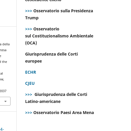
>>>
Osservatorio sulla Presidenza
Trump
>>>
Osservatorio
sul Costituzionalismo Ambientale
(OCA)
a della
otesa
Giurisprudenza delle Corti
e
europee
d the
ECHR
al
ine
,
CJEU
.2037
>>>
Giurisprudenza delle Corti
Latino-americane
>>>
Osservatorio Paesi Area Mena
 4-