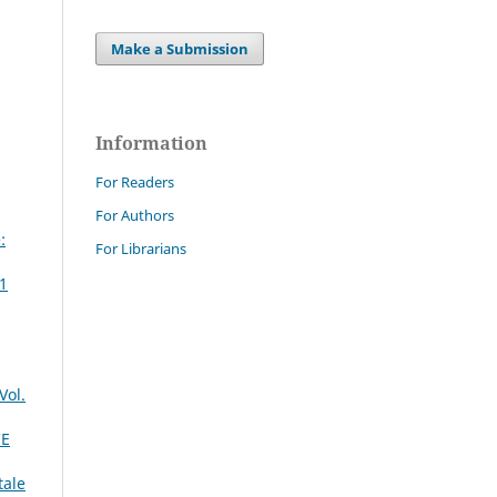
Make a Submission
Information
For Readers
For Authors
:
For Librarians
 1
Vol.
CE
tale