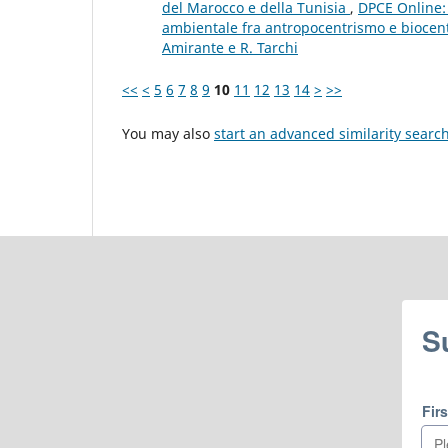
del Marocco e della Tunisia
,
DPCE Online: 
ambientale fra antropocentrismo e biocent
Amirante e R. Tarchi
<<
<
5
6
7
8
9
10
11
12
13
14
>
>>
You may also
start an advanced similarity searc