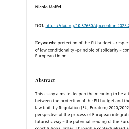
Nicola Maffei
DOI:
https://doi.org/10.57660/dpceonline.2023.
Keywords:
protection of the EU budget – respect
of law conditionality –principle of solidarity – co
European Union
Abstract
This essay aims to deepen the meaning to be attr
between the protection of the EU budget and the
law built by Regulation (EU, Euratom) 2020/2092
perspective of the process of European integrati
futuristic way – the potential reading of the Eu
constitutional order. Through a contextualized a