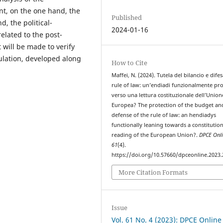
nt, on the one hand, the
Published
d, the political-
2024-01-16
elated to the post-
 will be made to verify
gulation, developed along
How to Cite
Maffei, N. (2024). Tutela del bilancio e difes
rule of law: un’endiadi funzionalmente pr
verso una lettura costituzionale dell’Union
Europea? The protection of the budget an
defense of the rule of law: an hendiadys
functionally leaning towards a constitution
reading of the European Union?.
DPCE Onl
61
(4).
https://doi.org/10.57660/dpceonline.2023
More Citation Formats
Issue
Vol. 61 No. 4 (2023): DPCE Online