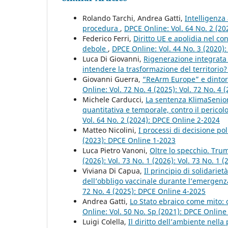
Rolando Tarchi, Andrea Gatti,
Intelligenza 
procedura
,
DPCE Online: Vol. 64 No. 2 (2
Federico Ferri,
Diritto UE e apolidia nel c
debole
,
DPCE Online: Vol. 44 No. 3 (2020)
Luca Di Giovanni,
Rigenerazione integrata
intendere la trasformazione del territorio
Giovanni Guerra,
“ReArm Europe” e dintorni
Online: Vol. 72 No. 4 (2025): Vol. 72 No. 4 
Michele Carducci,
La sentenza KlimaSenior
quantitativa e temporale, contro il pericol
Vol. 64 No. 2 (2024): DPCE Online 2-2024
Matteo Nicolini,
I processi di decisione p
(2023): DPCE Online 1-2023
Luca Pietro Vanoni,
Oltre lo specchio. Tru
(2026): Vol. 73 No. 1 (2026): Vol. 73 No. 1
Viviana Di Capua,
Il principio di solidarie
dell’obbligo vaccinale durante l’emergenz
72 No. 4 (2025): DPCE Online 4-2025
Andrea Gatti,
Lo Stato ebraico come mito:
Online: Vol. 50 No. Sp (2021): DPCE Onlin
Luigi Colella,
Il diritto dell’ambiente nell