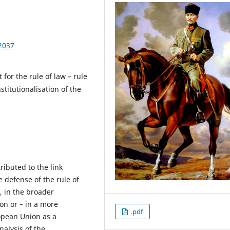
2037
 for the rule of law – rule
nstitutionalisation of the
ibuted to the link
 defense of the rule of
, in the broader
on or – in a more
.pdf
ropean Union as a
nalysis of the