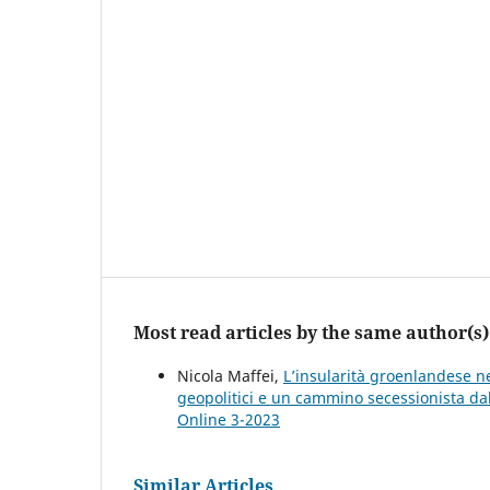
Most read articles by the same author(s)
Nicola Maffei,
L’insularità groenlandese n
geopolitici e un cammino secessionista dal
Online 3-2023
Similar Articles