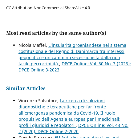
CC Attribution-NonCommercial-ShareAlike 4.0
Most read articles by the same author(s)
Nicola Maffei,
L’insularità groenlandese nel sistema
costituzionale del Regno di Danimarca tra interessi
geopolitici e un cammino secessionista dalla non
facile percorribilità
,
DPCE Online: Vol. 60 No. 3 (2023):
DPCE Online 3-2023
Similar Articles
Vincenzo Salvatore,
La ricerca di soluzioni
diagnostiche e terapeutiche per far fronte
all’emergenza pandemica da Covid-19. Il ruolo
propulsivo dell’Agenzia europea per i medicinali:
profili giuridici e regolatori
,
DPCE Online: Vol. 43 No.
2 (2020): DPCE Online 2-2020
Davide Strazzari,
EU Anti-discrimination Law and