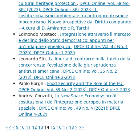
cultural heritage protection
,
DPCE Online: Vol. 58 No.
SP2 (2023): DPCE Online - SP2 2023 - Il
costituzionalismo ambientale fra antropocentrismo e
biocentrismo. Nuove prospettive dal Diritto comparato
– A cura di D. Amirante e R. Tarchi
Edmondo Mostacci,
Integrazione attraverso il mercato
e declino dello Stato democratico: appunti per
un’indagine genealogica
,
DPCE Online: Vol. 42 No. 1
(2020): DPCE Online 1-2020
Leonardo Stiz,
La libertà di contrarre nella tutela della
concorrenza: l’evoluzione della giurisprudenza
antitrust americana
,
DPCE Online: Vol. 35 No. 2
(2018): DPCE Online 2-2018
Paolo Borghi,
Food Security and the Role of the EU
,
DPCE Online: Vol. 59 No. 2 (2023): DPCE Online 2-2023
Andrea Conzutti,
La New Space Economy: profili
costituzionali dell’integrazione europea in materia
spaziale
,
DPCE Online: Vol. 49 No. 4 (2021): DPCE
Online 4-2021
<<
<
9
10
11
12
13
14
15
16
17
18
>
>>