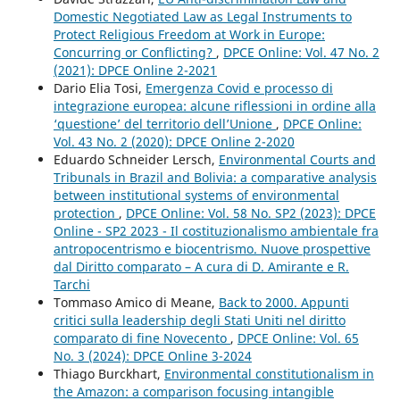
Domestic Negotiated Law as Legal Instruments to
Protect Religious Freedom at Work in Europe:
Concurring or Conflicting?
,
DPCE Online: Vol. 47 No. 2
(2021): DPCE Online 2-2021
Dario Elia Tosi,
Emergenza Covid e processo di
integrazione europea: alcune riflessioni in ordine alla
‘questione’ del territorio dell’Unione
,
DPCE Online:
Vol. 43 No. 2 (2020): DPCE Online 2-2020
Eduardo Schneider Lersch,
Environmental Courts and
Tribunals in Brazil and Bolivia: a comparative analysis
between institutional systems of environmental
protection
,
DPCE Online: Vol. 58 No. SP2 (2023): DPCE
Online - SP2 2023 - Il costituzionalismo ambientale fra
antropocentrismo e biocentrismo. Nuove prospettive
dal Diritto comparato – A cura di D. Amirante e R.
Tarchi
Tommaso Amico di Meane,
Back to 2000. Appunti
critici sulla leadership degli Stati Uniti nel diritto
comparato di fine Novecento
,
DPCE Online: Vol. 65
No. 3 (2024): DPCE Online 3-2024
Thiago Burckhart,
Environmental constitutionalism in
the Amazon: a comparison focusing intangible