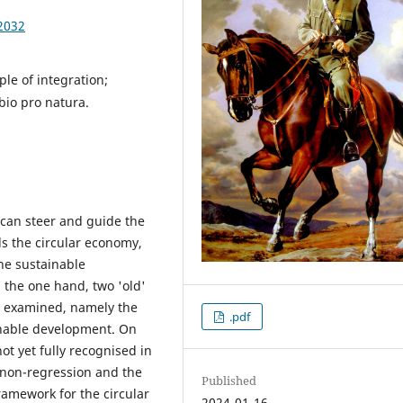
2032
le of integration;
bio pro natura.
 can steer and guide the
s the circular economy,
he sustainable
 the one hand, two 'old'
re examined, namely the
.pdf
ainable development. On
t yet fully recognised in
 non-regression and the
Published
framework for the circular
2024-01-16