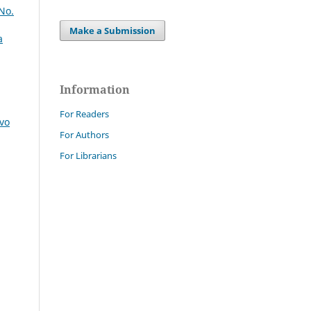
No.
Make a Submission
a
Information
For Readers
ovo
For Authors
For Librarians