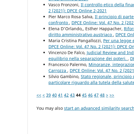
Vasco Fronzoni,
Il controllo etico della f
2 (2021): DPCE Online 2-2021
Pier Marco Rosa Salva,
Il principio di parte
confronto
,
DPCE Online: Vol. 47 No. 2 (20
Elena D'Orlando,, Esther Happacher,
Rifor
diritto amministrativo austriaco
,
DPCE Onli
Maria Cristina Pangallozzi,
Per una legge 
DPCE Online: Vol. 47 No. 2 (2021): DPCE O
Vincenzo De Falco,
Judicial Review and In
equilibrio nella separazione dei poteri.
,
D
Francesco Palermo,
Minoranze, integrazione 
Carrozza
,
DPCE Online: Vol. 47 No. 2 (202
Silvio Gambino,
Stato regionale, principio d
particolare riguardo alla tutela della salu
<<
<
39
40
41
42
43
44
45
46
47
48
>
>>
You may also
start an advanced similarity searc