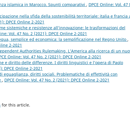
inanza islamica in Marocco. Spunti comparativi
,
DPCE Online: Vol. 47 
cipazione nella sfida della sostenibilità territoriale: italia e francia 
21): DPCE Online 2-2021
me sistemiche e resistenze all’innovazione: le trasformazioni del
ne: Vol. 47 No. 2 (2021): DPCE Online 2-2021
equa, semplice ed economica: la semplificazione nel Regno Unito
,
nline 2-2021
dependent Authorities Rulemaking. L’America alla ricerca di un nu
PCE Online: Vol. 47 No. 2 (2021): DPCE Online 2-2021
e diritto delle differenze. I diritti linguistici e l’opera di Paolo
1): DPCE Online 2-2021
i eguaglianza, diritti sociali. Problematiche di effettività con
te
,
DPCE Online: Vol. 47 No. 2 (2021): DPCE Online 2-2021
h
for this article.