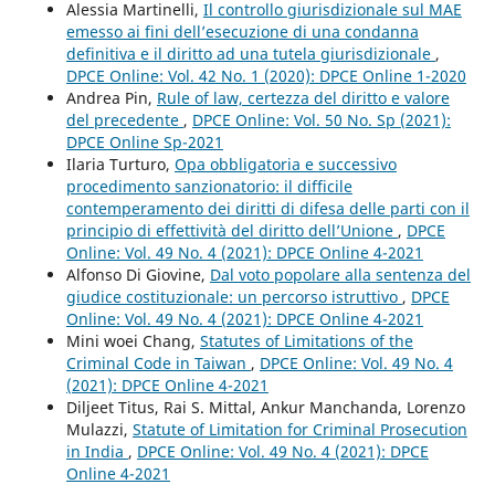
Alessia Martinelli,
Il controllo giurisdizionale sul MAE
emesso ai fini dell’esecuzione di una condanna
definitiva e il diritto ad una tutela giurisdizionale
,
DPCE Online: Vol. 42 No. 1 (2020): DPCE Online 1-2020
Andrea Pin,
Rule of law, certezza del diritto e valore
del precedente
,
DPCE Online: Vol. 50 No. Sp (2021):
DPCE Online Sp-2021
Ilaria Turturo,
Opa obbligatoria e successivo
procedimento sanzionatorio: il difficile
contemperamento dei diritti di difesa delle parti con il
principio di effettività del diritto dell’Unione
,
DPCE
Online: Vol. 49 No. 4 (2021): DPCE Online 4-2021
Alfonso Di Giovine,
Dal voto popolare alla sentenza del
giudice costituzionale: un percorso istruttivo
,
DPCE
Online: Vol. 49 No. 4 (2021): DPCE Online 4-2021
Mini woei Chang,
Statutes of Limitations of the
Criminal Code in Taiwan
,
DPCE Online: Vol. 49 No. 4
(2021): DPCE Online 4-2021
Diljeet Titus, Rai S. Mittal, Ankur Manchanda, Lorenzo
Mulazzi,
Statute of Limitation for Criminal Prosecution
in India
,
DPCE Online: Vol. 49 No. 4 (2021): DPCE
Online 4-2021