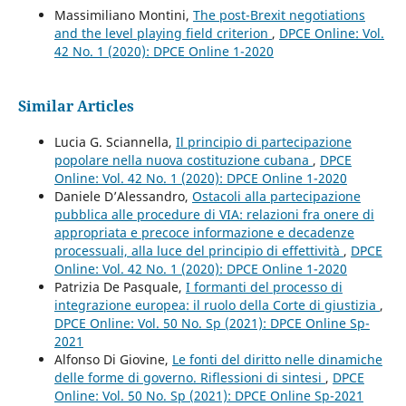
Massimiliano Montini,
The post-Brexit negotiations
and the level playing field criterion
,
DPCE Online: Vol.
42 No. 1 (2020): DPCE Online 1-2020
Similar Articles
Lucia G. Sciannella,
Il principio di partecipazione
popolare nella nuova costituzione cubana
,
DPCE
Online: Vol. 42 No. 1 (2020): DPCE Online 1-2020
Daniele D’Alessandro,
Ostacoli alla partecipazione
pubblica alle procedure di VIA: relazioni fra onere di
appropriata e precoce informazione e decadenze
processuali, alla luce del principio di effettività
,
DPCE
Online: Vol. 42 No. 1 (2020): DPCE Online 1-2020
Patrizia De Pasquale,
I formanti del processo di
integrazione europea: il ruolo della Corte di giustizia
,
DPCE Online: Vol. 50 No. Sp (2021): DPCE Online Sp-
2021
Alfonso Di Giovine,
Le fonti del diritto nelle dinamiche
delle forme di governo. Riflessioni di sintesi
,
DPCE
Online: Vol. 50 No. Sp (2021): DPCE Online Sp-2021