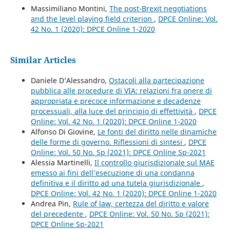
Massimiliano Montini,
The post-Brexit negotiations
and the level playing field criterion
,
DPCE Online: Vol.
42 No. 1 (2020): DPCE Online 1-2020
Similar Articles
Daniele D’Alessandro,
Ostacoli alla partecipazione
pubblica alle procedure di VIA: relazioni fra onere di
appropriata e precoce informazione e decadenze
processuali, alla luce del principio di effettività
,
DPCE
Online: Vol. 42 No. 1 (2020): DPCE Online 1-2020
Alfonso Di Giovine,
Le fonti del diritto nelle dinamiche
delle forme di governo. Riflessioni di sintesi
,
DPCE
Online: Vol. 50 No. Sp (2021): DPCE Online Sp-2021
Alessia Martinelli,
Il controllo giurisdizionale sul MAE
emesso ai fini dell’esecuzione di una condanna
definitiva e il diritto ad una tutela giurisdizionale
,
DPCE Online: Vol. 42 No. 1 (2020): DPCE Online 1-2020
Andrea Pin,
Rule of law, certezza del diritto e valore
del precedente
,
DPCE Online: Vol. 50 No. Sp (2021):
DPCE Online Sp-2021