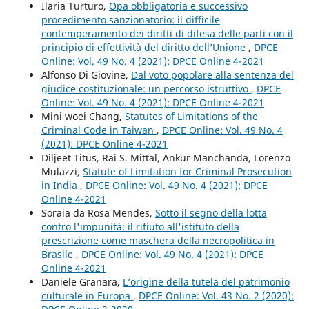
Ilaria Turturo,
Opa obbligatoria e successivo
procedimento sanzionatorio: il difficile
contemperamento dei diritti di difesa delle parti con il
principio di effettività del diritto dell’Unione
,
DPCE
Online: Vol. 49 No. 4 (2021): DPCE Online 4-2021
Alfonso Di Giovine,
Dal voto popolare alla sentenza del
giudice costituzionale: un percorso istruttivo
,
DPCE
Online: Vol. 49 No. 4 (2021): DPCE Online 4-2021
Mini woei Chang,
Statutes of Limitations of the
Criminal Code in Taiwan
,
DPCE Online: Vol. 49 No. 4
(2021): DPCE Online 4-2021
Diljeet Titus, Rai S. Mittal, Ankur Manchanda, Lorenzo
Mulazzi,
Statute of Limitation for Criminal Prosecution
in India
,
DPCE Online: Vol. 49 No. 4 (2021): DPCE
Online 4-2021
Soraia da Rosa Mendes,
Sotto il segno della lotta
contro l'impunità: il rifiuto all'istituto della
prescrizione come maschera della necropolitica in
Brasile
,
DPCE Online: Vol. 49 No. 4 (2021): DPCE
Online 4-2021
Daniele Granara,
L’origine della tutela del patrimonio
culturale in Europa
,
DPCE Online: Vol. 43 No. 2 (2020):