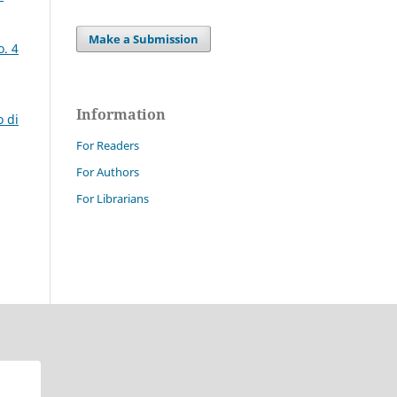
Make a Submission
o. 4
Information
o di
For Readers
For Authors
For Librarians