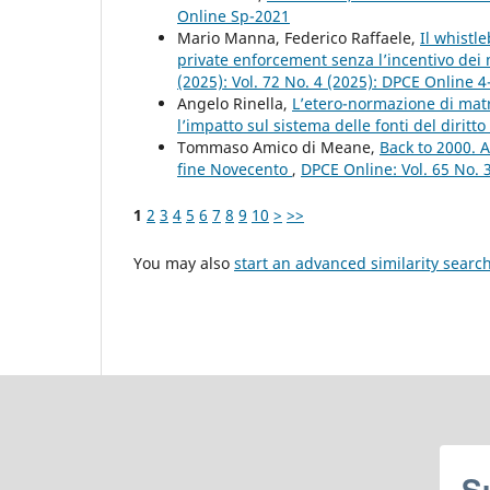
Online Sp-2021
Mario Manna, Federico Raffaele,
Il whistl
private enforcement senza l’incentivo de
(2025): Vol. 72 No. 4 (2025): DPCE Online 
Angelo Rinella,
L’etero-normazione di matri
l’impatto sul sistema delle fonti del diritto
Tommaso Amico di Meane,
Back to 2000. A
fine Novecento
,
DPCE Online: Vol. 65 No. 
1
2
3
4
5
6
7
8
9
10
>
>>
You may also
start an advanced similarity searc