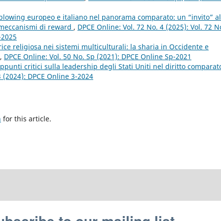
eblowing europeo e italiano nel panorama comparato: un “invito” al
i meccanismi di reward
,
DPCE Online: Vol. 72 No. 4 (2025): Vol. 72 N
4-2025
ce religiosa nei sistemi multiculturali: la sharia in Occidente e
,
DPCE Online: Vol. 50 No. Sp (2021): DPCE Online Sp-2021
ppunti critici sulla leadership degli Stati Uniti nel diritto comparat
3 (2024): DPCE Online 3-2024
h
for this article.