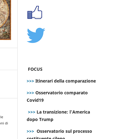
FOCUS
>>>
Itinerari della comparazione
>>>
Osservatorio comparato
Covid19
>>>
La transizione: l’America
lle
dopo Trump
ni di
e
>>>
Osservatorio sul processo
costituente cileno