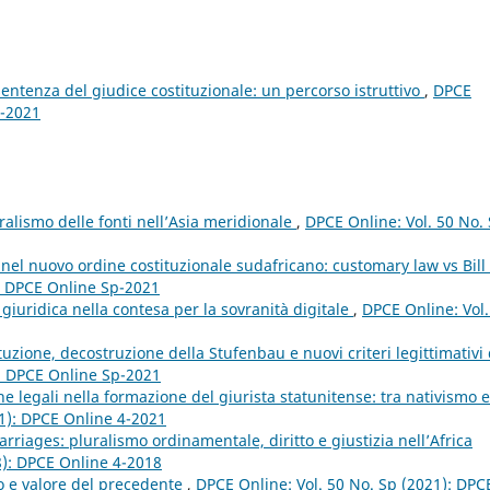
sentenza del giudice costituzionale: un percorso istruttivo
,
DPCE
4-2021
ralismo delle fonti nell’Asia meridionale
,
DPCE Online: Vol. 50 No.
nel nuovo ordine costituzionale sudafricano: customary law vs Bill 
): DPCE Online Sp-2021
giuridica nella contesa per la sovranità digitale
,
DPCE Online: Vol.
tuzione, decostruzione della Stufenbau e nuovi criteri legittimativi 
): DPCE Online Sp-2021
iche legali nella formazione del giurista statunitense: tra nativismo e
21): DPCE Online 4-2021
rriages: pluralismo ordinamentale, diritto e giustizia nell’Africa
8): DPCE Online 4-2018
to e valore del precedente
,
DPCE Online: Vol. 50 No. Sp (2021): DPC