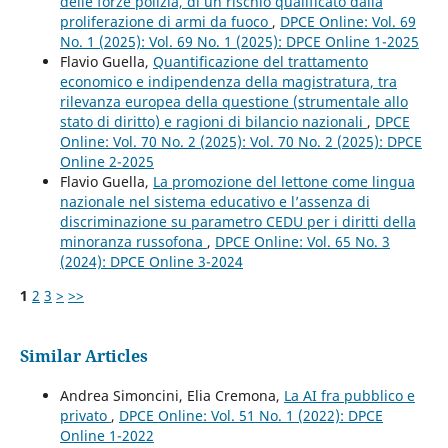
delle forze polizia, di un rischio qualificato dalla
proliferazione di armi da fuoco
,
DPCE Online: Vol. 69
No. 1 (2025): Vol. 69 No. 1 (2025): DPCE Online 1-2025
Flavio Guella,
Quantificazione del trattamento
economico e indipendenza della magistratura, tra
rilevanza europea della questione (strumentale allo
stato di diritto) e ragioni di bilancio nazionali
,
DPCE
Online: Vol. 70 No. 2 (2025): Vol. 70 No. 2 (2025): DPCE
Online 2-2025
Flavio Guella,
La promozione del lettone come lingua
nazionale nel sistema educativo e l’assenza di
discriminazione su parametro CEDU per i diritti della
minoranza russofona
,
DPCE Online: Vol. 65 No. 3
(2024): DPCE Online 3-2024
1
2
3
>
>>
Similar Articles
Andrea Simoncini, Elia Cremona,
La AI fra pubblico e
privato
,
DPCE Online: Vol. 51 No. 1 (2022): DPCE
Online 1-2022