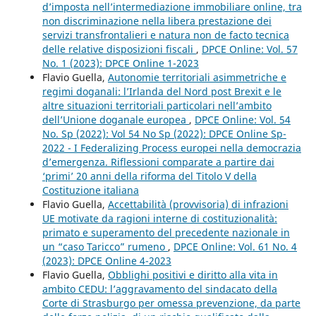
d’imposta nell’intermediazione immobiliare online, tra
non discriminazione nella libera prestazione dei
servizi transfrontalieri e natura non de facto tecnica
delle relative disposizioni fiscali
,
DPCE Online: Vol. 57
No. 1 (2023): DPCE Online 1-2023
Flavio Guella,
Autonomie territoriali asimmetriche e
regimi doganali: l’Irlanda del Nord post Brexit e le
altre situazioni territoriali particolari nell’ambito
dell’Unione doganale europea
,
DPCE Online: Vol. 54
No. Sp (2022): Vol 54 No Sp (2022): DPCE Online Sp-
2022 - I Federalizing Process europei nella democrazia
d’emergenza. Riflessioni comparate a partire dai
‘primi’ 20 anni della riforma del Titolo V della
Costituzione italiana
Flavio Guella,
Accettabilità (provvisoria) di infrazioni
UE motivate da ragioni interne di costituzionalità:
primato e superamento del precedente nazionale in
un “caso Taricco” rumeno
,
DPCE Online: Vol. 61 No. 4
(2023): DPCE Online 4-2023
Flavio Guella,
Obblighi positivi e diritto alla vita in
ambito CEDU: l’aggravamento del sindacato della
Corte di Strasburgo per omessa prevenzione, da parte