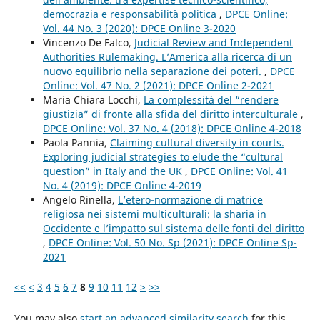
democrazia e responsabilità politica
,
DPCE Online:
Vol. 44 No. 3 (2020): DPCE Online 3-2020
Vincenzo De Falco,
Judicial Review and Independent
Authorities Rulemaking. L’America alla ricerca di un
nuovo equilibrio nella separazione dei poteri.
,
DPCE
Online: Vol. 47 No. 2 (2021): DPCE Online 2-2021
Maria Chiara Locchi,
La complessità del “rendere
giustizia” di fronte alla sfida del diritto interculturale
,
DPCE Online: Vol. 37 No. 4 (2018): DPCE Online 4-2018
Paola Pannia,
Claiming cultural diversity in courts.
Exploring judicial strategies to elude the “cultural
question” in Italy and the UK
,
DPCE Online: Vol. 41
No. 4 (2019): DPCE Online 4-2019
Angelo Rinella,
L’etero-normazione di matrice
religiosa nei sistemi multiculturali: la sharia in
Occidente e l’impatto sul sistema delle fonti del diritto
,
DPCE Online: Vol. 50 No. Sp (2021): DPCE Online Sp-
2021
<<
<
3
4
5
6
7
8
9
10
11
12
>
>>
You may also
start an advanced similarity search
for this