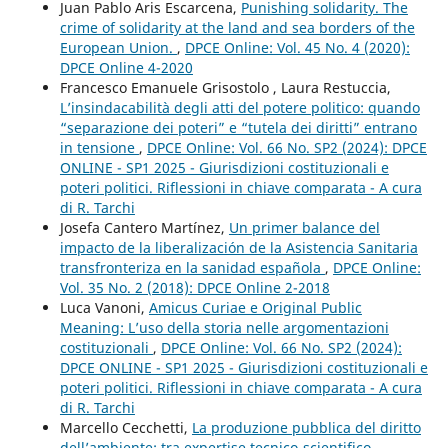
Juan Pablo Aris Escarcena,
Punishing solidarity. The
crime of solidarity at the land and sea borders of the
European Union.
,
DPCE Online: Vol. 45 No. 4 (2020):
DPCE Online 4-2020
Francesco Emanuele Grisostolo , Laura Restuccia,
L’insindacabilità degli atti del potere politico: quando
“separazione dei poteri” e “tutela dei diritti” entrano
in tensione
,
DPCE Online: Vol. 66 No. SP2 (2024): DPCE
ONLINE - SP1 2025 - Giurisdizioni costituzionali e
poteri politici. Riflessioni in chiave comparata - A cura
di R. Tarchi
Josefa Cantero Martínez,
Un primer balance del
impacto de la liberalización de la Asistencia Sanitaria
transfronteriza en la sanidad española
,
DPCE Online:
Vol. 35 No. 2 (2018): DPCE Online 2-2018
Luca Vanoni,
Amicus Curiae e Original Public
Meaning: L’uso della storia nelle argomentazioni
costituzionali
,
DPCE Online: Vol. 66 No. SP2 (2024):
DPCE ONLINE - SP1 2025 - Giurisdizioni costituzionali e
poteri politici. Riflessioni in chiave comparata - A cura
di R. Tarchi
Marcello Cecchetti,
La produzione pubblica del diritto
dell’ambiente: tra expertise tecnico-scientifico,