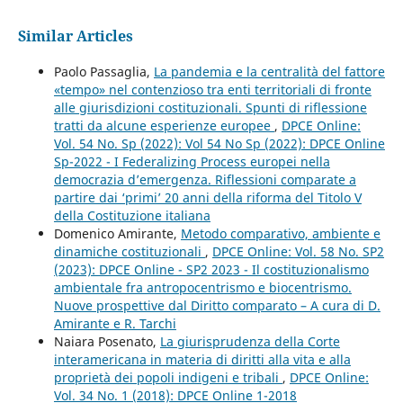
Similar Articles
Paolo Passaglia,
La pandemia e la centralità del fattore
«tempo» nel contenzioso tra enti territoriali di fronte
alle giurisdizioni costituzionali. Spunti di riflessione
tratti da alcune esperienze europee
,
DPCE Online:
Vol. 54 No. Sp (2022): Vol 54 No Sp (2022): DPCE Online
Sp-2022 - I Federalizing Process europei nella
democrazia d’emergenza. Riflessioni comparate a
partire dai ‘primi’ 20 anni della riforma del Titolo V
della Costituzione italiana
Domenico Amirante,
Metodo comparativo, ambiente e
dinamiche costituzionali
,
DPCE Online: Vol. 58 No. SP2
(2023): DPCE Online - SP2 2023 - Il costituzionalismo
ambientale fra antropocentrismo e biocentrismo.
Nuove prospettive dal Diritto comparato – A cura di D.
Amirante e R. Tarchi
Naiara Posenato,
La giurisprudenza della Corte
interamericana in materia di diritti alla vita e alla
proprietà dei popoli indigeni e tribali
,
DPCE Online:
Vol. 34 No. 1 (2018): DPCE Online 1-2018