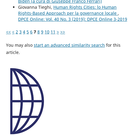
Biden (a cura di Giuseppe Franco Ferrari)
Giovanna Tieghi,
Human Rights Cities: lo Human
Rights-Based Approach per la governance locale
,
DPCE Online: Vol. 40 No. 3 (2019): DPCE Online 3-2019
<<
<
2
3
4
5
6
7
8
9
10
11
>
>>
You may also
start an advanced similarity search
for this
article.