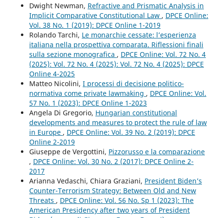
Dwight Newman,
Refractive and Prismatic Analysis in
Implicit Comparative Constitutional Law
,
DPCE Online:
Vol. 38 No. 1 (2019): DPCE Online 1-2019
Rolando Tarchi,
Le monarchie cessate: l’esperienza
italiana nella prospettiva comparata. Riflessioni finali
sulla sezione monografica
,
DPCE Online: Vol. 72 No. 4
(2025): Vol. 72 No. 4 (2025): Vol. 72 No. 4 (2025): DPCE
Online 4-2025
Matteo Nicolini,
I processi di decisione politico-
normativa come private lawmaking
,
DPCE Online: Vol.
57 No. 1 (2023): DPCE Online 1-2023
Angela Di Gregorio,
Hungarian constitutional
developments and measures to protect the rule of law
in Europe
,
DPCE Online: Vol. 39 No. 2 (2019): DPCE
Online 2-2019
Giuseppe de Vergottini,
Pizzorusso e la comparazione
,
DPCE Online: Vol. 30 No. 2 (2017): DPCE Online 2-
2017
Arianna Vedaschi, Chiara Graziani,
President Biden’s
Counter-Terrorism Strategy: Between Old and New
Threats
,
DPCE Online: Vol. 56 No. Sp 1 (2023): The
American Presidency after two years of President