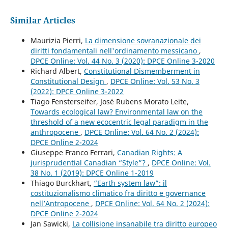
Similar Articles
Maurizia Pierri,
La dimensione sovranazionale dei
diritti fondamentali nell'ordinamento messicano
,
DPCE Online: Vol. 44 No. 3 (2020): DPCE Online 3-2020
Richard Albert,
Constitutional Dismemberment in
Constitutional Design
,
DPCE Online: Vol. 53 No. 3
(2022): DPCE Online 3-2022
Tiago Fensterseifer, José Rubens Morato Leite,
Towards ecological law? Environmental law on the
threshold of a new ecocentric legal paradigm in the
anthropocene
,
DPCE Online: Vol. 64 No. 2 (2024):
DPCE Online 2-2024
Giuseppe Franco Ferrari,
Canadian Rights: A
jurisprudential Canadian “Style”?
,
DPCE Online: Vol.
38 No. 1 (2019): DPCE Online 1-2019
Thiago Burckhart,
“Earth system law”: il
costituzionalismo climatico fra diritto e governance
nell’Antropocene
,
DPCE Online: Vol. 64 No. 2 (2024):
DPCE Online 2-2024
Jan Sawicki,
La collisione insanabile tra diritto europeo