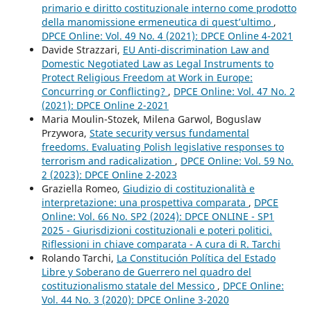
primario e diritto costituzionale interno come prodotto
della manomissione ermeneutica di quest’ultimo
,
DPCE Online: Vol. 49 No. 4 (2021): DPCE Online 4-2021
Davide Strazzari,
EU Anti-discrimination Law and
Domestic Negotiated Law as Legal Instruments to
Protect Religious Freedom at Work in Europe:
Concurring or Conflicting?
,
DPCE Online: Vol. 47 No. 2
(2021): DPCE Online 2-2021
Maria Moulin-Stozek, Milena Garwol, Boguslaw
Przywora,
State security versus fundamental
freedoms. Evaluating Polish legislative responses to
terrorism and radicalization
,
DPCE Online: Vol. 59 No.
2 (2023): DPCE Online 2-2023
Graziella Romeo,
Giudizio di costituzionalità e
interpretazione: una prospettiva comparata
,
DPCE
Online: Vol. 66 No. SP2 (2024): DPCE ONLINE - SP1
2025 - Giurisdizioni costituzionali e poteri politici.
Riflessioni in chiave comparata - A cura di R. Tarchi
Rolando Tarchi,
La Constitución Política del Estado
Libre y Soberano de Guerrero nel quadro del
costituzionalismo statale del Messico
,
DPCE Online:
Vol. 44 No. 3 (2020): DPCE Online 3-2020