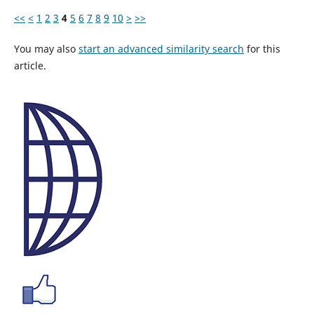
<<
<
1
2
3
4
5
6
7
8
9
10
>
>>
You may also
start an advanced similarity search
for this
article.