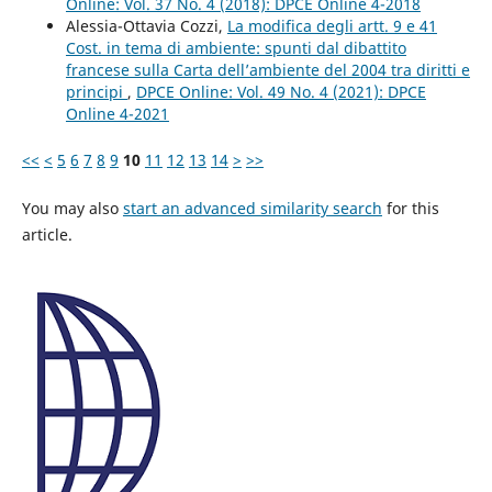
Online: Vol. 37 No. 4 (2018): DPCE Online 4-2018
Alessia-Ottavia Cozzi,
La modifica degli artt. 9 e 41
Cost. in tema di ambiente: spunti dal dibattito
francese sulla Carta dell’ambiente del 2004 tra diritti e
principi
,
DPCE Online: Vol. 49 No. 4 (2021): DPCE
Online 4-2021
<<
<
5
6
7
8
9
10
11
12
13
14
>
>>
You may also
start an advanced similarity search
for this
article.