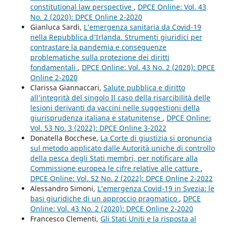
constitutional law perspective
,
DPCE Online: Vol. 43
No. 2 (2020): DPCE Online 2-2020
Gianluca Sardi,
L’emergenza sanitaria da Covid-19
nella Repubblica d’Irlanda. Strumenti giuridici per
contrastare la pandemia e conseguenze
problematiche sulla protezione dei diritti
fondamentali
,
DPCE Online: Vol. 43 No. 2 (2020): DPCE
Online 2-2020
Clarissa Giannaccari,
Salute pubblica e diritto
all’integrità del singolo Il caso della risarcibilità delle
lesioni derivanti da vaccini nelle suggestioni della
giurisprudenza italiana e statunitense
,
DPCE Online:
Vol. 53 No. 3 (2022): DPCE Online 3-2022
Donatella Bocchese,
La Corte di giustizia si pronuncia
sul metodo applicato dalle Autorità uniche di controllo
della pesca degli Stati membri, per notificare alla
Commissione europea le cifre relative alle catture
,
DPCE Online: Vol. 52 No. 2 (2022): DPCE Online 2-2022
Alessandro Simoni,
L’emergenza Covid-19 in Svezia: le
basi giuridiche di un approccio pragmatico
,
DPCE
Online: Vol. 43 No. 2 (2020): DPCE Online 2-2020
Francesco Clementi,
Gli Stati Uniti e la risposta al