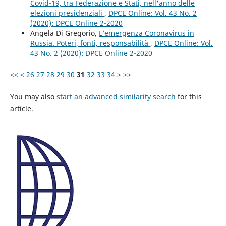
Covid-19, tra Federazione e Stati, nell'anno delle
elezioni presidenziali
,
DPCE Online: Vol. 43 No. 2
(2020): DPCE Online 2-2020
Angela Di Gregorio,
L’emergenza Coronavirus in
Russia. Poteri, fonti, responsabilità
,
DPCE Online: Vol.
43 No. 2 (2020): DPCE Online 2-2020
<<
<
26
27
28
29
30
31
32
33
34
>
>>
You may also
start an advanced similarity search
for this
article.