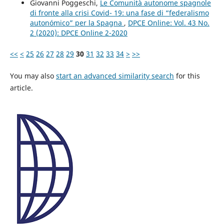
Giovanni Poggeschi,
Le Comunità autonome spagnole
di fronte alla crisi Covid- 19: una fase di “federalismo
autonómico” per la Spagna
,
DPCE Online: Vol. 43 No.
2 (2020): DPCE Online 2-2020
<<
<
25
26
27
28
29
30
31
32
33
34
>
>>
You may also
start an advanced similarity search
for this
article.