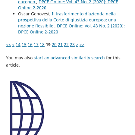
europeo
,
DPCE Online: Vol. 43 No. 2 (2020): DPCE
Online 2-2020
Oscar Genovesi,
Il trasferimento d’azienda nella
prospettiva della Corte di giustizia europea: una
nozione flessibile
,
DPCE Online: Vol. 43 No. 2 (2020):
DPCE Online 2-2020
<<
<
14
15
16
17
18
19
20
21
22
23
>
>>
You may also
start an advanced similarity search
for this
article.