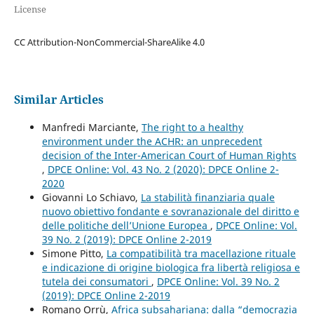
License
CC Attribution-NonCommercial-ShareAlike 4.0
Similar Articles
Manfredi Marciante,
The right to a healthy
environment under the ACHR: an unprecedent
decision of the Inter-American Court of Human Rights
,
DPCE Online: Vol. 43 No. 2 (2020): DPCE Online 2-
2020
Giovanni Lo Schiavo,
La stabilità finanziaria quale
nuovo obiettivo fondante e sovranazionale del diritto e
delle politiche dell’Unione Europea
,
DPCE Online: Vol.
39 No. 2 (2019): DPCE Online 2-2019
Simone Pitto,
La compatibilità tra macellazione rituale
e indicazione di origine biologica fra libertà religiosa e
tutela dei consumatori
,
DPCE Online: Vol. 39 No. 2
(2019): DPCE Online 2-2019
Romano Orrù,
Africa subsahariana: dalla “democrazia