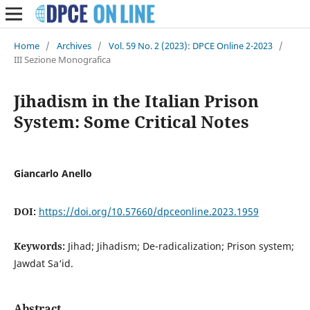
Home
/
Archives
/
Vol. 59 No. 2 (2023): DPCE Online 2-2023
/
III Sezione Monografica
Jihadism in the Italian Prison
System: Some Critical Notes
Giancarlo Anello
DOI:
https://doi.org/10.57660/dpceonline.2023.1959
Keywords:
Jihad; Jihadism; De-radicalization; Prison system;
Jawdat Sa‘id.
Abstract