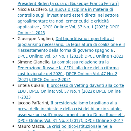
President Biden (a cura di Giuseppe Franco Ferrari)
Nicola Lucifero,
La nuova disciplina in materia di
controllo sugli investimenti esteri diretti nel settore
agroalimentare tra nodi ermeneutici e criticità
applicative
,
DPCE Online: Vol. 57 No. 1 (2023): DPCE
Online 1-2023
Giuseppe Naglieri,
Dal bipartitismo imperfetto al
bipolarismo necessario. La legislatura di coalizione e il
riassestamento della forma di governo spagnola
,
DPCE Online: Vol. 57 No. 1 (2023): DPCE Online 1-2023
Simone Gianello,
La complessa relazione tra la
Federazione Russa e la CEDU alla luce della riforma
costituzionale del 2020
,
DPCE Online: Vol. 47 No. 2
(2021): DPCE Online 2-2021
Entela Cukani,
Il processo di Vetting davanti alla Corte
EDU
,
DPCE Online: Vol. 57 No. 1 (2023): DPCE Online
1-2023
Jacopo Paffarini,
Il presidenzialismo brasiliano alla
prova delle inchieste e della crisi del bilancio statale:
osservazioni sull’impeachment contro Dilma Rousseff
,
DPCE Online: Vol. 31 No. 3 (2017): DPCE Online 3-2017
Mauro Mazza,
La crisi politico-istituzionale nella