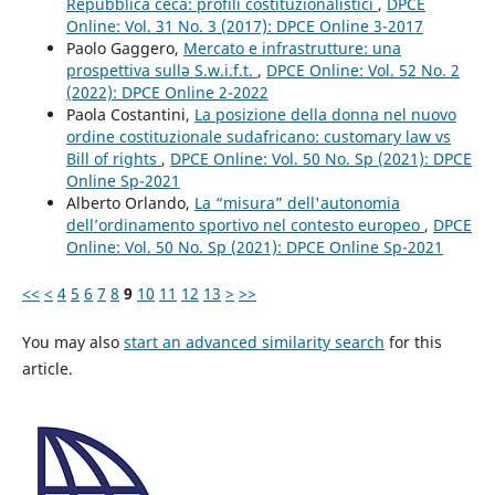
Repubblica ceca: profili costituzionalistici
,
DPCE
Online: Vol. 31 No. 3 (2017): DPCE Online 3-2017
Paolo Gaggero,
Mercato e infrastrutture: una
prospettiva sullə S.w.i.f.t.
,
DPCE Online: Vol. 52 No. 2
(2022): DPCE Online 2-2022
Paola Costantini,
La posizione della donna nel nuovo
ordine costituzionale sudafricano: customary law vs
Bill of rights
,
DPCE Online: Vol. 50 No. Sp (2021): DPCE
Online Sp-2021
Alberto Orlando,
La “misura” dell'autonomia
dell’ordinamento sportivo nel contesto europeo
,
DPCE
Online: Vol. 50 No. Sp (2021): DPCE Online Sp-2021
<<
<
4
5
6
7
8
9
10
11
12
13
>
>>
You may also
start an advanced similarity search
for this
article.