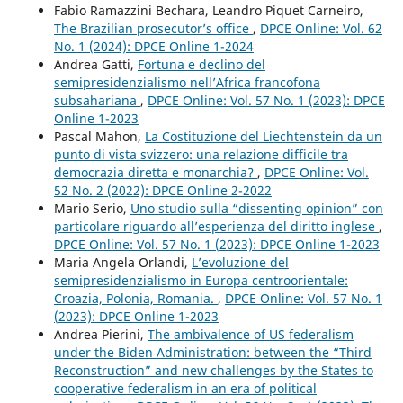
Fabio Ramazzini Bechara, Leandro Piquet Carneiro,
The Brazilian prosecutor’s office
,
DPCE Online: Vol. 62
No. 1 (2024): DPCE Online 1-2024
Andrea Gatti,
Fortuna e declino del
semipresidenzialismo nell’Africa francofona
subsahariana
,
DPCE Online: Vol. 57 No. 1 (2023): DPCE
Online 1-2023
Pascal Mahon,
La Costituzione del Liechtenstein da un
punto di vista svizzero: una relazione difficile tra
democrazia diretta e monarchia?
,
DPCE Online: Vol.
52 No. 2 (2022): DPCE Online 2-2022
Mario Serio,
Uno studio sulla “dissenting opinion” con
particolare riguardo all’esperienza del diritto inglese
,
DPCE Online: Vol. 57 No. 1 (2023): DPCE Online 1-2023
Maria Angela Orlandi,
L’evoluzione del
semipresidenzialismo in Europa centroorientale:
Croazia, Polonia, Romania.
,
DPCE Online: Vol. 57 No. 1
(2023): DPCE Online 1-2023
Andrea Pierini,
The ambivalence of US federalism
under the Biden Administration: between the “Third
Reconstruction” and new challenges by the States to
cooperative federalism in an era of political