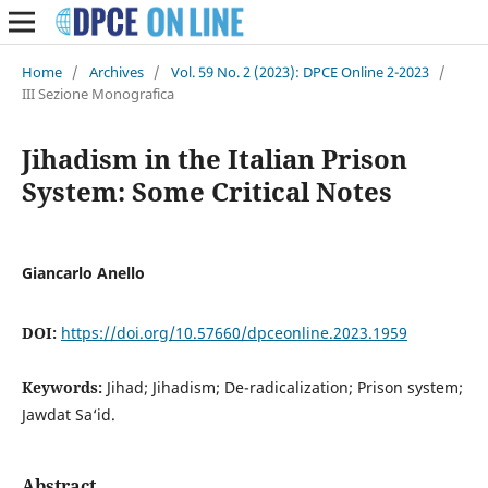
Home
/
Archives
/
Vol. 59 No. 2 (2023): DPCE Online 2-2023
/
III Sezione Monografica
Jihadism in the Italian Prison
System: Some Critical Notes
Giancarlo Anello
DOI:
https://doi.org/10.57660/dpceonline.2023.1959
Keywords:
Jihad; Jihadism; De-radicalization; Prison system;
Jawdat Sa‘id.
Abstract