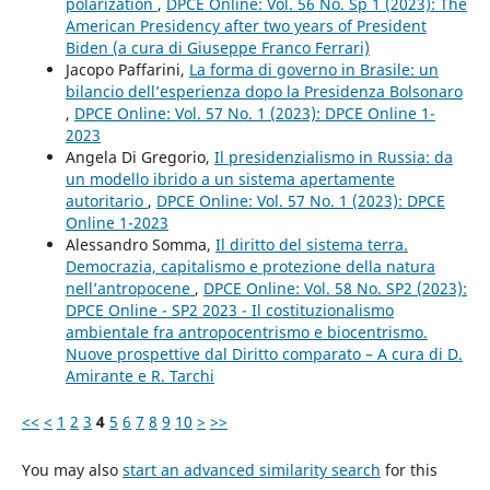
polarization
,
DPCE Online: Vol. 56 No. Sp 1 (2023): The
American Presidency after two years of President
Biden (a cura di Giuseppe Franco Ferrari)
Jacopo Paffarini,
La forma di governo in Brasile: un
bilancio dell’esperienza dopo la Presidenza Bolsonaro
,
DPCE Online: Vol. 57 No. 1 (2023): DPCE Online 1-
2023
Angela Di Gregorio,
Il presidenzialismo in Russia: da
un modello ibrido a un sistema apertamente
autoritario
,
DPCE Online: Vol. 57 No. 1 (2023): DPCE
Online 1-2023
Alessandro Somma,
Il diritto del sistema terra.
Democrazia, capitalismo e protezione della natura
nell’antropocene
,
DPCE Online: Vol. 58 No. SP2 (2023):
DPCE Online - SP2 2023 - Il costituzionalismo
ambientale fra antropocentrismo e biocentrismo.
Nuove prospettive dal Diritto comparato – A cura di D.
Amirante e R. Tarchi
<<
<
1
2
3
4
5
6
7
8
9
10
>
>>
You may also
start an advanced similarity search
for this