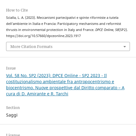
How to Cite
Scialla, L. A. (2023). Meccanismi partecipativi e spinte riformiste a tutela
dell’ambiente in Italia e Francia: Participatory mechanisms and reformist
thrusts in environmental protection in Italy and France.
DPCE Online
,
58
(SP2).
https://doi.org/10.57660/dpceonline.2023.1917
More Citation Formats
Issue
Vol. 58 No. SP2 (2023): DPCE Online - SP2 2023 - Il
costituzionalismo ambientale fra antropocentrismo e
biocentrismo. Nuove prospettive dal Diritto comparato – A
cura di D. Amirante e R. Tarchi
Section
Saggi
License