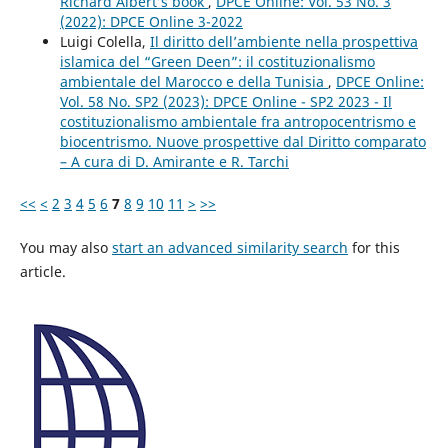
Richard Albert’s book
,
DPCE Online: Vol. 53 No. 3
(2022): DPCE Online 3-2022
Luigi Colella,
Il diritto dell’ambiente nella prospettiva
islamica del “Green Deen”: il costituzionalismo
ambientale del Marocco e della Tunisia
,
DPCE Online:
Vol. 58 No. SP2 (2023): DPCE Online - SP2 2023 - Il
costituzionalismo ambientale fra antropocentrismo e
biocentrismo. Nuove prospettive dal Diritto comparato
– A cura di D. Amirante e R. Tarchi
<<
<
2
3
4
5
6
7
8
9
10
11
>
>>
You may also
start an advanced similarity search
for this
article.