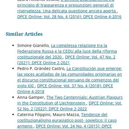
principio di trasparenza e presunzioni generali di
riservatezza. Una delicata questione ancora aperta
,
DPCE Online: Vol. 28 No. 4 (2016): DPCE Online 4-2016
Similar Articles
Simone Gianello,
La complessa relazione tra la
Federazione Russa e la CEDU alla luce della riforma
costituzionale del 2020
,
DPCE Online: Vol. 47 No. 2
(2021): DPCE Online 2-2021
Pedro P. Grández Castro,
La Constitución que emerge:
las voces acalladas de las comunidades originarias en
el discurso constitucional peruano de comienzos del
siglo XXI
,
DPCE Online: Vol. 37 No. 4 (2018): DPCE
Online 4-2018
Anna Gamper,
The Two Centennials: Austrian Flavours
in the Constitution of Liechtenstein
,
DPCE Online: Vol.
52 No. 2 (2022): DPCE Online 2-2022
Caterina Filippini, Mauro Mazza,
Tendenze del
costituzionalismo eurasiatico post- sovietico: il caso
armeno
,
DPCE Online: Vol. 24 No. 4 (2015): DPCE