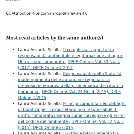
CC Attribution-NonCommercial-ShareAlike 4.0
Most read articles by the same author(s)
Laura Assunta Scialla,
Il complesso rapporto tra
responsabilità ambientale e legittimazione ad agire.
Una visione comparata
,
DPCE Online: Vol. 33 No. 4
(2017): DPCE Online 4-2017
Laura Assunta Scialla,
Responsabilità dello Stato ed
inadempimento delle autonomie regionali. La
dimensione europea della problematica dei rifiuti in
Campania
,
DPCE Online: Vol. 24 No. 4 (2015): DPCE
Online 4/2015
Laura Assunta Scialla,
Principi comunitari ed obblighi
di bonifica per il proprietario non responsabile. Il
diritto comparato insegna come correggere gli errori
del Codice dell’ambiente
,
DPCE Online: Vol. 22 No. 2
(2015): DPCE Online 2/2015
Laura Assunta Scialla,
Il difficile bilanciamento tra