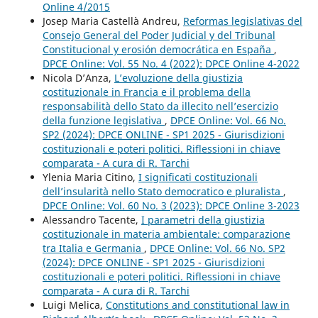
Online 4/2015
Josep Maria Castellà Andreu,
Reformas legislativas del
Consejo General del Poder Judicial y del Tribunal
Constitucional y erosión democrática en España
,
DPCE Online: Vol. 55 No. 4 (2022): DPCE Online 4-2022
Nicola D’Anza,
L’evoluzione della giustizia
costituzionale in Francia e il problema della
responsabilità dello Stato da illecito nell’esercizio
della funzione legislativa
,
DPCE Online: Vol. 66 No.
SP2 (2024): DPCE ONLINE - SP1 2025 - Giurisdizioni
costituzionali e poteri politici. Riflessioni in chiave
comparata - A cura di R. Tarchi
Ylenia Maria Citino,
I significati costituzionali
dell’insularità nello Stato democratico e pluralista
,
DPCE Online: Vol. 60 No. 3 (2023): DPCE Online 3-2023
Alessandro Tacente,
I parametri della giustizia
costituzionale in materia ambientale: comparazione
tra Italia e Germania
,
DPCE Online: Vol. 66 No. SP2
(2024): DPCE ONLINE - SP1 2025 - Giurisdizioni
costituzionali e poteri politici. Riflessioni in chiave
comparata - A cura di R. Tarchi
Luigi Melica,
Constitutions and constitutional law in