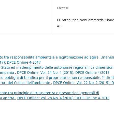
License
CC Attribution-NonCommercial-Share
4.0
to tra responsabilità ambientale e legittimazione ad agire. Una vis
017): DPCE Online 4-2017
o Stato ed inadempimento delle autonomie regionali. La dimension
 Campania
,
DPCE Online: Vol. 24 No. 4 (2015): DPCE Online 4/2015
d obblighi di bonifica per il proprietario non responsabile. Il dirit
rori del Codice dell’ambiente
,
DPCE Online: Vol. 22 No. 2 (2015): 
amento tra principio di trasparenza e presunzioni generali di
ra aperta
,
DPCE Online: Vol. 28 No. 4 (2016): DPCE Online 4-2016