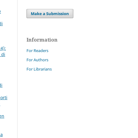
e
Make a Submission
di
Information
4):
For Readers
 di
For Authors
For Librarians
di
orti
-
pen
 a