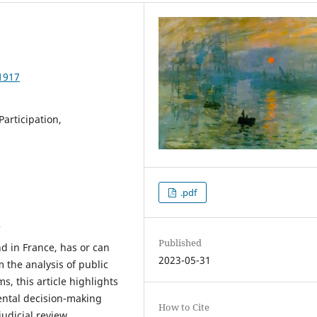
1917
articipation,
.pdf
Published
nd in France, has or can
2023-05-31
m the analysis of public
s, this article highlights
mental decision-making
How to Cite
judicial review.