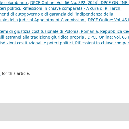
ale colombiano
,
DPCE Online: Vol. 66 No. SP2 (2024): DPCE ONLINE 
eri politici. Riflessioni in chiave comparata - A cura di R. Tarchi
menti di autogoverno e di garanzia dell’indipendenza della
 ruolo della Judicial Appointment Commission
,
DPCE Online: Vol. 45 
stemi di giustizia costituzionale di Polonia, Romania, Repubblica Ce
li estranei alla tradizione giuridica propria
,
DPCE Online: Vol. 66 
dizioni costituzionali e poteri politici. Riflessioni in chiave compa
h
for this article.