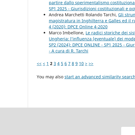
partire dallo sperimentalismo costituzion
SP1 2025 - Giurisdizioni costituzionali e pot
Andrea Marchetti Rolando Tarchi,
Gli stru
magistratura in Inghilterra e Galles ed il
4 (2020): DPCE Online 4-2020
Marco Imbellone,
Le radici storiche dei si
Ungheria: l’influenza (eventuale) dei model
SP2 (2024): DPCE ONLINE - SP1 2025 - Giuris
- A cura di R. Tarchi
<<
<
1
2
3
4
5
6
7
8
9
10
>
>>
You may also
start an advanced similarity searc