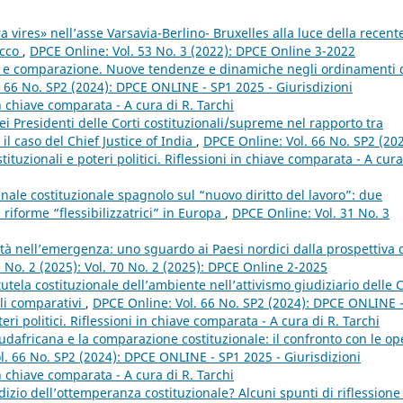
a vires» nell’asse Varsavia-Berlino- Bruxelles alla luce della recent
acco
,
DPCE Online: Vol. 53 No. 3 (2022): DPCE Online 3-2022
le e comparazione. Nuove tendenze e dinamiche negli ordinamenti 
 66 No. SP2 (2024): DPCE ONLINE - SP1 2025 - Giurisdizioni
 in chiave comparata - A cura di R. Tarchi
dei Presidenti delle Corti costituzionali/supreme nel rapporto tra
: il caso del Chief Justice of India
,
DPCE Online: Vol. 66 No. SP2 (202
tuzionali e poteri politici. Riflessioni in chiave comparata - A cura
nale costituzionale spagnolo sul “nuovo diritto del lavoro”: due
e riforme “flessibilizzatrici” in Europa
,
DPCE Online: Vol. 31 No. 3
alità nell’emergenza: uno sguardo ai Paesi nordici dalla prospettiva 
 No. 2 (2025): Vol. 70 No. 2 (2025): DPCE Online 2-2025
tutela costituzionale dell’ambiente nell’attivismo giudiziario delle C
li comparativi
,
DPCE Online: Vol. 66 No. SP2 (2024): DPCE ONLINE 
eri politici. Riflessioni in chiave comparata - A cura di R. Tarchi
sudafricana e la comparazione costituzionale: il confronto con le o
l. 66 No. SP2 (2024): DPCE ONLINE - SP1 2025 - Giurisdizioni
 in chiave comparata - A cura di R. Tarchi
izio dell’ottemperanza costituzionale? Alcuni spunti di riflessione