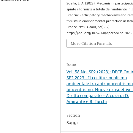
Scialla, L. A. (2023). Meccanismi partecipativ
spinte riformiste a tutela dell’ambiente in I
Francia: Participatory mechanisms and ref
thrusts in environmental protection in Ital
France.
DPCE Online
,
58
(SP2).
https://doi.org/10.57660/dpceonline.2023
More Citation Formats
Issue
Vol. 58 No. SP2 (2023): DPCE Onli
SP2 2023 - Il costituzionalismo
ambientale fra antropocentrismo
biocentrismo. Nuove prospettive 
Diritto comparato – A cura di D.
Amirante e R. Tarchi
Section
Saggi