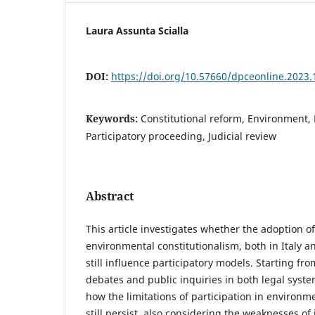
Laura Assunta Scialla
DOI:
https://doi.org/10.57660/dpceonline.2023.
Keywords:
Constitutional reform, Environment, P
Participatory proceeding, Judicial review
Abstract
This article investigates whether the adoption of
environmental constitutionalism, both in Italy a
still influence participatory models. Starting fro
debates and public inquiries in both legal system
how the limitations of participation in environ
still persist, also considering the weaknesses of 