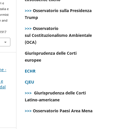
i e
talia e
>>>
Osservatorio sulla Presidenza
ormist
Trump
y and
>>>
Osservatorio
.1917
sul Costituzionalismo Ambientale
(OCA)
Giurisprudenza delle Corti
europee
ne -
ECHR
 e
CJEU
dal
>>>
Giurisprudenza delle Corti
Latino-americane
>>>
Osservatorio Paesi Area Mena