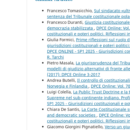
Francesco Tomasicchio,
Sul sindacato «ultr
sentenza del Tribunale costituzionale pol
Francesco Duranti,
Giustizia costituziona
democrazia stabilizzata
,
DPCE Online: Vol.
costituzionali e poteri politici. Riflessioni
Giulia Formici,
Prime riflessioni sul ruolo 
giurisdizioni costituzionali e poteri politici
DPCE ONLINE - SP1 2025 - Giurisdizioni costi
R. Tarchi
Pietro Masala,
La giurisprudenza del Tribu
modelli di giudizio alternativi di fronte all
(2017): DPCE Online 3-2017
Andrea Butelli,
Il controllo di costituzion
Norvegia e Finlandia
,
DPCE Online: Vol. 70
Luigi Colella,
La Public Trust Doctrine e la 
Supreme nel sub-continente indiano. Profi
SP1 2025 - Giurisdizioni costituzionali e pot
Chiara De Santis,
La Corte Costituzionale 
and democratic societies
,
DPCE Online: Vo
costituzionali e poteri politici. Riflessioni
Giacomo Giorgini Pignatiello,
Verso un giud