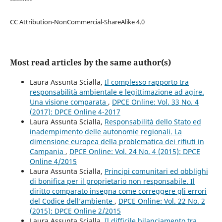
CC Attribution-NonCommercial-ShareAlike 4.0
Most read articles by the same author(s)
Laura Assunta Scialla,
Il complesso rapporto tra
responsabilità ambientale e legittimazione ad agire.
Una visione comparata
,
DPCE Online: Vol. 33 No. 4
(2017): DPCE Online 4-2017
Laura Assunta Scialla,
Responsabilità dello Stato ed
inadempimento delle autonomie regionali. La
dimensione europea della problematica dei rifiuti in
Campania
,
DPCE Online: Vol. 24 No. 4 (2015): DPCE
Online 4/2015
Laura Assunta Scialla,
Principi comunitari ed obblighi
di bonifica per il proprietario non responsabile. Il
diritto comparato insegna come correggere gli errori
del Codice dell’ambiente
,
DPCE Online: Vol. 22 No. 2
(2015): DPCE Online 2/2015
Laura Assunta Scialla,
Il difficile bilanciamento tra