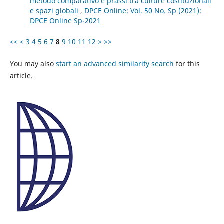
metodo comparativo e prassi tra culture costituzionali
e spazi globali
,
DPCE Online: Vol. 50 No. Sp (2021):
DPCE Online Sp-2021
<<
<
3
4
5
6
7
8
9
10
11
12
>
>>
You may also
start an advanced similarity search
for this
article.