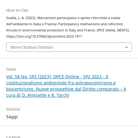
How to Cite
Scialla, L. A. (2023). Meccanismi partecipativi e spinte riformiste a tutela
dell’ambiente in Italia e Francia: Participatory mechanisms and reformist
thrusts in environmental protection in Italy and France.
DPCE Online
,
58
(SP2).
https://doi.org/10.57660/dpceonline.2023.1917
More Citation Formats
Issue
Vol. 58 No. SP2 (2023): DPCE Online - SP2 2023 - Il
costituzionalismo ambientale fra antropocentrismo e
biocentrismo. Nuove prospettive dal Diritto comparato – A
cura di D. Amirante e R. Tarchi
Section
Saggi
License