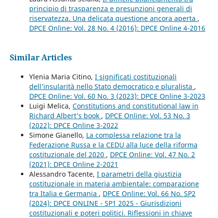
principio di trasparenza e presunzioni generali di
riservatezza. Una delicata questione ancora aperta
,
DPCE Online: Vol. 28 No. 4 (2016): DPCE Online 4-2016
Similar Articles
Ylenia Maria Citino,
I significati costituzionali
dell’insularità nello Stato democratico e pluralista
,
DPCE Online: Vol. 60 No. 3 (2023): DPCE Online 3-2023
Luigi Melica,
Constitutions and constitutional law in
Richard Albert’s book
,
DPCE Online: Vol. 53 No. 3
(2022): DPCE Online 3-2022
Simone Gianello,
La complessa relazione tra la
Federazione Russa e la CEDU alla luce della riforma
costituzionale del 2020
,
DPCE Online: Vol. 47 No. 2
(2021): DPCE Online 2-2021
Alessandro Tacente,
I parametri della giustizia
costituzionale in materia ambientale: comparazione
tra Italia e Germania
,
DPCE Online: Vol. 66 No. SP2
(2024): DPCE ONLINE - SP1 2025 - Giurisdizioni
costituzionali e poteri politici. Riflessioni in chiave