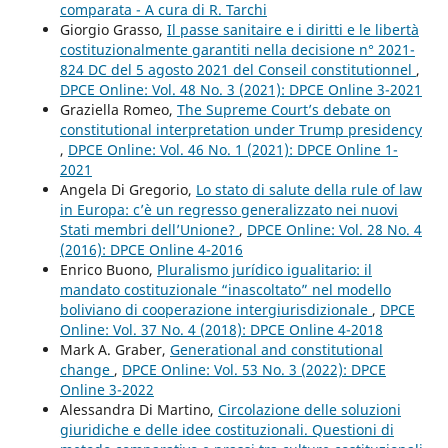
comparata - A cura di R. Tarchi
Giorgio Grasso,
Il passe sanitaire e i diritti e le libertà
costituzionalmente garantiti nella decisione n° 2021-
824 DC del 5 agosto 2021 del Conseil constitutionnel
,
DPCE Online: Vol. 48 No. 3 (2021): DPCE Online 3-2021
Graziella Romeo,
The Supreme Court’s debate on
constitutional interpretation under Trump presidency
,
DPCE Online: Vol. 46 No. 1 (2021): DPCE Online 1-
2021
Angela Di Gregorio,
Lo stato di salute della rule of law
in Europa: c’è un regresso generalizzato nei nuovi
Stati membri dell’Unione?
,
DPCE Online: Vol. 28 No. 4
(2016): DPCE Online 4-2016
Enrico Buono,
Pluralismo jurídico igualitario: il
mandato costituzionale “inascoltato” nel modello
boliviano di cooperazione intergiurisdizionale
,
DPCE
Online: Vol. 37 No. 4 (2018): DPCE Online 4-2018
Mark A. Graber,
Generational and constitutional
change
,
DPCE Online: Vol. 53 No. 3 (2022): DPCE
Online 3-2022
Alessandra Di Martino,
Circolazione delle soluzioni
giuridiche e delle idee costituzionali. Questioni di