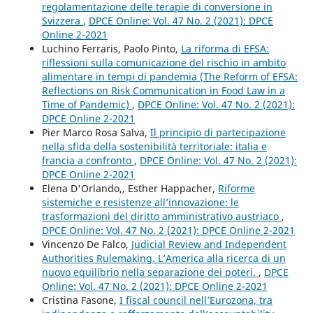
regolamentazione delle terapie di conversione in
Svizzera
,
DPCE Online: Vol. 47 No. 2 (2021): DPCE
Online 2-2021
Luchino Ferraris, Paolo Pinto,
La riforma di EFSA:
riflessioni sulla comunicazione del rischio in ambito
alimentare in tempi di pandemia (The Reform of EFSA:
Reflections on Risk Communication in Food Law in a
Time of Pandemic)
,
DPCE Online: Vol. 47 No. 2 (2021):
DPCE Online 2-2021
Pier Marco Rosa Salva,
Il principio di partecipazione
nella sfida della sostenibilità territoriale: italia e
francia a confronto
,
DPCE Online: Vol. 47 No. 2 (2021):
DPCE Online 2-2021
Elena D'Orlando,, Esther Happacher,
Riforme
sistemiche e resistenze all’innovazione: le
trasformazioni del diritto amministrativo austriaco
,
DPCE Online: Vol. 47 No. 2 (2021): DPCE Online 2-2021
Vincenzo De Falco,
Judicial Review and Independent
Authorities Rulemaking. L’America alla ricerca di un
nuovo equilibrio nella separazione dei poteri.
,
DPCE
Online: Vol. 47 No. 2 (2021): DPCE Online 2-2021
Cristina Fasone,
I fiscal council nell’Eurozona, tra