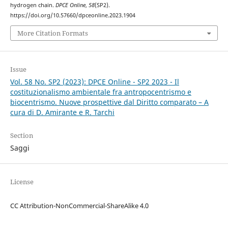
hydrogen chain.
DPCE Online
,
58
(SP2).
https://doi.org/10.57660/dpceonline.2023.1904
More Citation Formats
Issue
Vol. 58 No. SP2 (2023): DPCE Online - SP2 2023 - Il
costituzionalismo ambientale fra antropocentrismo e
biocentrismo. Nuove prospettive dal Diritto comparato – A
cura di D. Amirante e R. Tarchi
Section
Saggi
License
CC Attribution-NonCommercial-ShareAlike 4.0