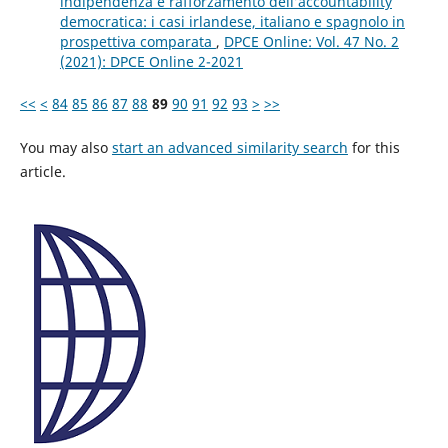
indipendenza e rafforzamento dell’accountability
democratica: i casi irlandese, italiano e spagnolo in
prospettiva comparata
,
DPCE Online: Vol. 47 No. 2
(2021): DPCE Online 2-2021
<<
<
84
85
86
87
88
89
90
91
92
93
>
>>
You may also
start an advanced similarity search
for this
article.