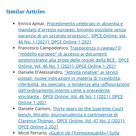
Similar Articles
Enrico Ajmar,
Procedimento celebrato in absentia e
mandato d’arresto europeo: binomio possibile senza
garanzie di un secondo processo?
,
DPCE Online: Vol.
46 No. 1 (2021): DPCE Online 1-2021
Francesco Campodonico,
Trasparenza o caveau? Il
“modello europeo” di accesso ai documenti
amministrativi alla prova delle regole della BCE
,
DPCE
Online: Vol. 46 No. 1 (2021): DPCE Online 1-2021
Daniele D’Alessandro,
“Attività relative” ai servizi
postali: nuove indicazioni in materia di ricevibilità,
riferibilità, lex specialis, e tendenze alla raffigurazione
dell’ordinamento interno come a precedente
vincolante
,
DPCE Online: Vol. 46 No. 1 (2021): DPCE
Online 1-2021
Daniele Camoni,
Thirty years on the Supreme Court
bench. Ritratto, giurisprudenza e controversie di
Clarence Thomas
,
DPCE Online: Vol. 47 No. 2 (2021):
DPCE Online 2-2021
Micol Ferrario,
«Guérir de l’homosexualité»? Sulla