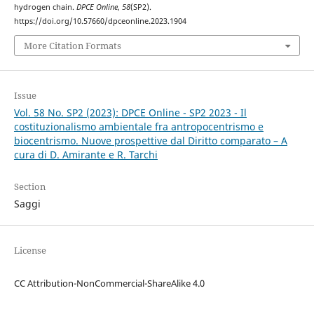
hydrogen chain.
DPCE Online
,
58
(SP2).
https://doi.org/10.57660/dpceonline.2023.1904
More Citation Formats
Issue
Vol. 58 No. SP2 (2023): DPCE Online - SP2 2023 - Il
costituzionalismo ambientale fra antropocentrismo e
biocentrismo. Nuove prospettive dal Diritto comparato – A
cura di D. Amirante e R. Tarchi
Section
Saggi
License
CC Attribution-NonCommercial-ShareAlike 4.0