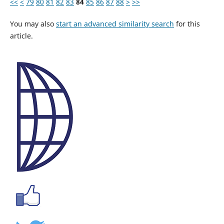
<<
<
79
80
81
82
83
84
85
86
87
88
>
>>
You may also
start an advanced similarity search
for this
article.