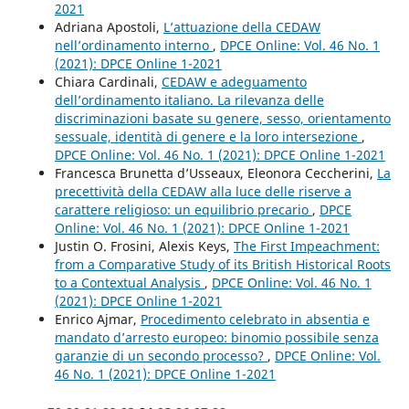
2021
Adriana Apostoli,
L’attuazione della CEDAW
nell’ordinamento interno
,
DPCE Online: Vol. 46 No. 1
(2021): DPCE Online 1-2021
Chiara Cardinali,
CEDAW e adeguamento
dell’ordinamento italiano. La rilevanza delle
discriminazioni basate su genere, sesso, orientamento
sessuale, identità di genere e la loro intersezione
,
DPCE Online: Vol. 46 No. 1 (2021): DPCE Online 1-2021
Francesca Brunetta d’Usseaux, Eleonora Ceccherini,
La
precettività della CEDAW alla luce delle riserve a
carattere religioso: un equilibrio precario
,
DPCE
Online: Vol. 46 No. 1 (2021): DPCE Online 1-2021
Justin O. Frosini, Alexis Keys,
The First Impeachment:
from a Comparative Study of its British Historical Roots
to a Contextual Analysis
,
DPCE Online: Vol. 46 No. 1
(2021): DPCE Online 1-2021
Enrico Ajmar,
Procedimento celebrato in absentia e
mandato d’arresto europeo: binomio possibile senza
garanzie di un secondo processo?
,
DPCE Online: Vol.
46 No. 1 (2021): DPCE Online 1-2021