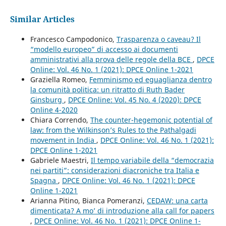
Similar Articles
Francesco Campodonico,
Trasparenza o caveau? Il
“modello europeo” di accesso ai documenti
amministrativi alla prova delle regole della BCE
,
DPCE
Online: Vol. 46 No. 1 (2021): DPCE Online 1-2021
Graziella Romeo,
Femminismo ed eguaglianza dentro
la comunità politica: un ritratto di Ruth Bader
Ginsburg
,
DPCE Online: Vol. 45 No. 4 (2020): DPCE
Online 4-2020
Chiara Correndo,
The counter-hegemonic potential of
law: from the Wilkinson’s Rules to the Pathalgadi
movement in India
,
DPCE Online: Vol. 46 No. 1 (2021):
DPCE Online 1-2021
Gabriele Maestri,
Il tempo variabile della “democrazia
nei partiti”: considerazioni diacroniche tra Italia e
Spagna
,
DPCE Online: Vol. 46 No. 1 (2021): DPCE
Online 1-2021
Arianna Pitino, Bianca Pomeranzi,
CEDAW: una carta
dimenticata? A mo’ di introduzione alla call for papers
,
DPCE Online: Vol. 46 No. 1 (2021): DPCE Online 1-