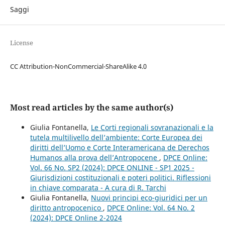
Saggi
License
CC Attribution-NonCommercial-ShareAlike 4.0
Most read articles by the same author(s)
Giulia Fontanella,
Le Corti regionali sovranazionali e la
tutela multilivello dell’ambiente: Corte Europea dei
diritti dell’Uomo e Corte Interamericana de Derechos
Humanos alla prova dell’Antropocene
,
DPCE Online:
Vol. 66 No. SP2 (2024): DPCE ONLINE - SP1 2025 -
Giurisdizioni costituzionali e poteri politici. Riflessioni
in chiave comparata - A cura di R. Tarchi
Giulia Fontanella,
Nuovi principi eco-giuridici per un
diritto antropocenico
,
DPCE Online: Vol. 64 No. 2
(2024): DPCE Online 2-2024