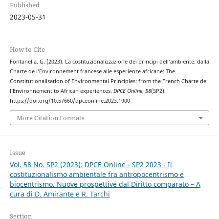
Published
2023-05-31
How to Cite
Fontanella, G. (2023). La costituzionalizzazione dei principi dell’ambiente: dalla
Charte de l’Environnement francese alle esperienze africane: The
Constitutionalisation of Environmental Principles: from the French Charte de
l’Environnement to African experiences.
DPCE Online
,
58
(SP2).
https://doi.org/10.57660/dpceonline.2023.1900
More Citation Formats
Issue
Vol. 58 No. SP2 (2023): DPCE Online - SP2 2023 - Il
costituzionalismo ambientale fra antropocentrismo e
biocentrismo. Nuove prospettive dal Diritto comparato – A
cura di D. Amirante e R. Tarchi
Section