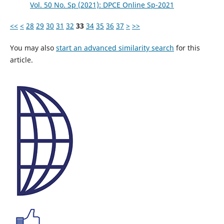
Vol. 50 No. Sp (2021): DPCE Online Sp-2021
<<
<
28
29
30
31
32
33
34
35
36
37
>
>>
You may also
start an advanced similarity search
for this
article.