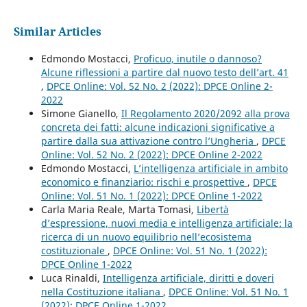
Similar Articles
Edmondo Mostacci,
Proficuo, inutile o dannoso?
Alcune riflessioni a partire dal nuovo testo dell’art. 41
,
DPCE Online: Vol. 52 No. 2 (2022): DPCE Online 2-
2022
Simone Gianello,
Il Regolamento 2020/2092 alla prova
concreta dei fatti: alcune indicazioni significative a
partire dalla sua attivazione contro l’Ungheria
,
DPCE
Online: Vol. 52 No. 2 (2022): DPCE Online 2-2022
Edmondo Mostacci,
L’intelligenza artificiale in ambito
economico e finanziario: rischi e prospettive
,
DPCE
Online: Vol. 51 No. 1 (2022): DPCE Online 1-2022
Carla Maria Reale, Marta Tomasi,
Libertà
d’espressione, nuovi media e intelligenza artificiale: la
ricerca di un nuovo equilibrio nell’ecosistema
costituzionale
,
DPCE Online: Vol. 51 No. 1 (2022):
DPCE Online 1-2022
Luca Rinaldi,
Intelligenza artificiale, diritti e doveri
nella Costituzione italiana
,
DPCE Online: Vol. 51 No. 1
(2022): DPCE Online 1-2022