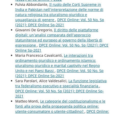
Fulvia Abbondante,
Il ruolo delle Corti Supreme in
India e Pakistan nell’interpretazione delle norme di
natura religiosa tra pluralismo giuridico e
uguaglianza di genere
,
DPCE Online: Vol. 50 No. Sp
(2021): DPCE Online Sp-2021
Giovanni De Gregorio,
Il diritto delle piattaforme
digitali: un’analisi comparata dell’approccio
statunitense ed europeo al governo della libertà di
espressione
,
DPCE Online: Vol. 50 No. Sp (2021): DPCE
Online Sp-2021
Maria Francesca Cavalcanti,
Le interazioni tra
ordinamento giuridico e ordinamento islamico:
pluralismo giuridico e marital captivity nel Regno
Unito e nei Paesi Bassi
,
DPCE Online: Vol. 50 No. Sp
(2021): DPCE Online Sp-2021
Sara Parolari, Alice Valdesalici,
La funzione legislativa
tra federalismo esecutivo e specialità finanziaria
,
DPCE Online: Vol. 50 No. Sp (2021): DPCE Online Sp-
2021
Matteo Monti,
Le categorie del costituzionalismo e le
fonti alla prova della propaganda politica online:
utente-consumatore o utente-cittadino?
,
DPCE Online: