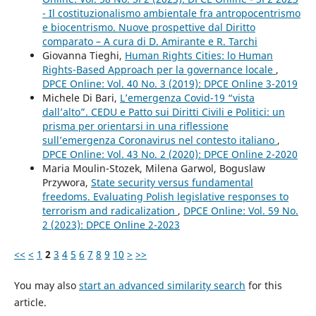
- Il costituzionalismo ambientale fra antropocentrismo
e biocentrismo. Nuove prospettive dal Diritto
comparato – A cura di D. Amirante e R. Tarchi
Giovanna Tieghi,
Human Rights Cities: lo Human
Rights-Based Approach per la governance locale
,
DPCE Online: Vol. 40 No. 3 (2019): DPCE Online 3-2019
Michele Di Bari,
L’emergenza Covid-19 “vista
dall’alto”. CEDU e Patto sui Diritti Civili e Politici: un
prisma per orientarsi in una riflessione
sull’emergenza Coronavirus nel contesto italiano
,
DPCE Online: Vol. 43 No. 2 (2020): DPCE Online 2-2020
Maria Moulin-Stozek, Milena Garwol, Boguslaw
Przywora,
State security versus fundamental
freedoms. Evaluating Polish legislative responses to
terrorism and radicalization
,
DPCE Online: Vol. 59 No.
2 (2023): DPCE Online 2-2023
<<
<
1
2
3
4
5
6
7
8
9
10
>
>>
You may also
start an advanced similarity search
for this
article.