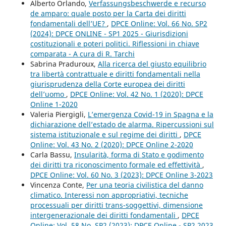
Alberto Orlando,
Verfassungsbeschwerde e recurso
de amparo: quale posto per la Carta dei diritti
fondamentali dell’UE?
,
DPCE Online: Vol. 66 No. SP2
(2024): DPCE ONLINE - SP1 2025 - Giurisdizioni
costituzionali e poteri politici. Riflessioni in chiave
comparata - A cura di R. Tarchi
Sabrina Praduroux,
Alla ricerca del giusto equilibrio
tra libertà contrattuale e diritti fondamentali nella
giurisprudenza della Corte europea dei diritti
dell’uomo
,
DPCE Online: Vol. 42 No. 1 (2020): DPCE
Online 1-2020
Valeria Piergigli,
L’emergenza Covid-19 in Spagna e la
dichiarazione dell’estado de alarma. Ripercussioni sul
sistema istituzionale e sul regime dei diritti
,
DPCE
Online: Vol. 43 No. 2 (2020): DPCE Online 2-2020
Carla Bassu,
Insularità, forma di Stato e godimento
dei diritti tra riconoscimento formale ed effettività
,
DPCE Online: Vol. 60 No. 3 (2023): DPCE Online 3-2023
Vincenza Conte,
Per una teoria civilistica del danno
climatico. Interessi non appropriativi, tecniche
processuali per diritti trans-soggettivi, dimensione
intergenerazionale dei diritti fondamentali
,
DPCE
Online: Vol. 58 No. SP2 (2023): DPCE Online - SP2 2023