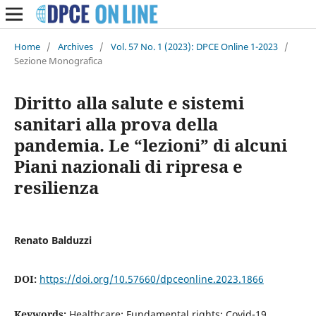
Home
/
Archives
/
Vol. 57 No. 1 (2023): DPCE Online 1-2023
/
Sezione Monografica
Diritto alla salute e sistemi
sanitari alla prova della
pandemia. Le “lezioni” di alcuni
Piani nazionali di ripresa e
resilienza
Renato Balduzzi
DOI:
https://doi.org/10.57660/dpceonline.2023.1866
Keywords:
Healthcare; Fundamental rights; Covid-19