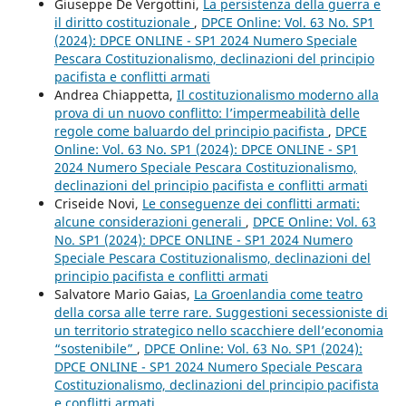
Giuseppe De Vergottini,
La persistenza della guerra e
il diritto costituzionale
,
DPCE Online: Vol. 63 No. SP1
(2024): DPCE ONLINE - SP1 2024 Numero Speciale
Pescara Costituzionalismo, declinazioni del principio
pacifista e conflitti armati
Andrea Chiappetta,
Il costituzionalismo moderno alla
prova di un nuovo conflitto: l’impermeabilità delle
regole come baluardo del principio pacifista
,
DPCE
Online: Vol. 63 No. SP1 (2024): DPCE ONLINE - SP1
2024 Numero Speciale Pescara Costituzionalismo,
declinazioni del principio pacifista e conflitti armati
Criseide Novi,
Le conseguenze dei conflitti armati:
alcune considerazioni generali
,
DPCE Online: Vol. 63
No. SP1 (2024): DPCE ONLINE - SP1 2024 Numero
Speciale Pescara Costituzionalismo, declinazioni del
principio pacifista e conflitti armati
Salvatore Mario Gaias,
La Groenlandia come teatro
della corsa alle terre rare. Suggestioni secessioniste di
un territorio strategico nello scacchiere dell’economia
“sostenibile”
,
DPCE Online: Vol. 63 No. SP1 (2024):
DPCE ONLINE - SP1 2024 Numero Speciale Pescara
Costituzionalismo, declinazioni del principio pacifista
e conflitti armati