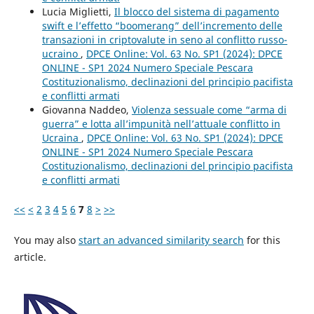
Lucia Miglietti,
Il blocco del sistema di pagamento
swift e l’effetto “boomerang” dell’incremento delle
transazioni in criptovalute in seno al conflitto russo-
ucraino
,
DPCE Online: Vol. 63 No. SP1 (2024): DPCE
ONLINE - SP1 2024 Numero Speciale Pescara
Costituzionalismo, declinazioni del principio pacifista
e conflitti armati
Giovanna Naddeo,
Violenza sessuale come “arma di
guerra” e lotta all’impunità nell’attuale conflitto in
Ucraina
,
DPCE Online: Vol. 63 No. SP1 (2024): DPCE
ONLINE - SP1 2024 Numero Speciale Pescara
Costituzionalismo, declinazioni del principio pacifista
e conflitti armati
<<
<
2
3
4
5
6
7
8
>
>>
You may also
start an advanced similarity search
for this
article.