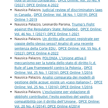
note di diritto comparato
,
DPCE Online: Vol. 55 No. 4
(2022): DPCE Online 4-2022
Nausica Palazzo,
Judicial review of discriminatory laws
in Canada
,
DPCE Online: Vol. 38 No. 1 (2019): DPCE
Online 1-2019
Nausica Palazzo, Leonardo Parona,
Trump’s Fight
against the Regulatory State: Reloaded
,
DPCE Online:
Vol. 46 No. 1 (2021): DPCE Online 1-2021
Nausica Palazzo,
Un diritto alle unioni registrate per
coppie dello stesso sesso? Analisi di una recente
sentenza della Corte EDU
,
DPCE Online: Vol. 55 No. 4
(2022): DPCE Online 4-2022
Nausica Palazzo,
POLONIA, L’Unione attiva il
meccanismo per la tutela dello stato di diritto (c.d.
Rule of Law Framework) contro la Polonia
,
DPCE
Online: Vol. 25 No. 1 (2016): DPCE Online 1/2016
Nausica Palazzo,
Analisi comparata dei modelli di
gestione delle acque: esiste un «caso italiano»?
,
DPCE
Online: Vol. 25 No. 1 (2016): DPCE Online 1/2016
Nausica Palazzo,
L’esclusione per violazione di
obblighi contributivi: l’esito positivo del vaglio di
compatibilità con il diritto dell’Unione
,
DPCE Online:
Vol. 20 No. 4 (2014): DPCE Online 4/2014