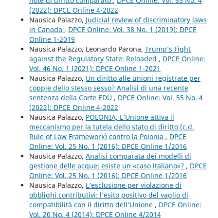
note di diritto comparato
,
DPCE Online: Vol. 55 No. 4
(2022): DPCE Online 4-2022
Nausica Palazzo,
Judicial review of discriminatory laws
in Canada
,
DPCE Online: Vol. 38 No. 1 (2019): DPCE
Online 1-2019
Nausica Palazzo, Leonardo Parona,
Trump’s Fight
against the Regulatory State: Reloaded
,
DPCE Online:
Vol. 46 No. 1 (2021): DPCE Online 1-2021
Nausica Palazzo,
Un diritto alle unioni registrate per
coppie dello stesso sesso? Analisi di una recente
sentenza della Corte EDU
,
DPCE Online: Vol. 55 No. 4
(2022): DPCE Online 4-2022
Nausica Palazzo,
POLONIA, L’Unione attiva il
meccanismo per la tutela dello stato di diritto (c.d.
Rule of Law Framework) contro la Polonia
,
DPCE
Online: Vol. 25 No. 1 (2016): DPCE Online 1/2016
Nausica Palazzo,
Analisi comparata dei modelli di
gestione delle acque: esiste un «caso italiano»?
,
DPCE
Online: Vol. 25 No. 1 (2016): DPCE Online 1/2016
Nausica Palazzo,
L’esclusione per violazione di
obblighi contributivi: l’esito positivo del vaglio di
compatibilità con il diritto dell’Unione
,
DPCE Online:
Vol. 20 No. 4 (2014): DPCE Online 4/2014