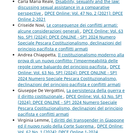
Carla Maria Reale,
Disability, sexuality and the law:
discussing sexual assistance in a comparative
perspective
,
DPCE Online: Vol. 47 No. 2 (2021): DPCE
Online 2-2021
Criseide Novi,
Le conseguenze dei conflitti armati:
alcune considerazioni generali
,
DPCE Online: Vol. 63
No. SP1 (2024): DPCE ONLINE - SP1 2024 Numero
Speciale Pescara Costituzionalismo, declinazioni del
principio pacifista e conflitti armati
Andrea Chiappetta,
Il costituzionalismo moderno alla
prova di un nuovo conflitto: l’impermeabilità delle
regole come baluardo del principio pacifista
,
DPCE
Online: Vol. 63 No. SP1 (2024): DPCE ONLINE - SP1
2024 Numero Speciale Pescara Costituzionalismo,
declinazioni del principio pacifista e conflitti armati
Giuseppe De Vergottini,
La persistenza della guerra e
il diritto costituzionale
,
DPCE Online: Vol. 63 No. SP1
(2024): DPCE ONLINE - SP1 2024 Numero Speciale
Pescara Costituzionalismo, declinazioni del principio
pacifista e conflitti armati
Virginia Lemme,
I diritti dei transgender in Giappone
ed il nuovo ruolo della Corte Suprema
,
DPCE Online:
Vol. 62 No. 1 (2024): DPCE Online 1-2024