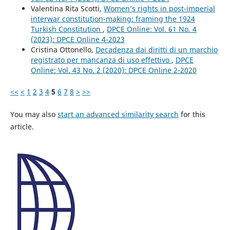
Valentina Rita Scotti,
Women’s rights in post-imperial
interwar constitution-making: framing the 1924
Turkish Constitution
,
DPCE Online: Vol. 61 No. 4
(2023): DPCE Online 4-2023
Cristina Ottonello,
Decadenza dai diritti di un marchio
registrato per mancanza di uso effettivo
,
DPCE
Online: Vol. 43 No. 2 (2020): DPCE Online 2-2020
<<
<
1
2
3
4
5
6
7
8
>
>>
You may also
start an advanced similarity search
for this
article.