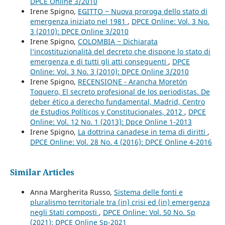
DPCE Online 3/2010
Irene Spigno,
EGITTO ‒ Nuova proroga dello stato di
emergenza iniziato nel 1981
,
DPCE Online: Vol. 3 No.
3 (2010): DPCE Online 3/2010
Irene Spigno,
COLOMBIA ‒ Dichiarata
l’incostituzionalità del decreto che dispone lo stato di
emergenza e di tutti gli atti conseguenti
,
DPCE
Online: Vol. 3 No. 3 (2010): DPCE Online 3/2010
Irene Spigno,
RECENSIONE - Arancha Moretón
Toquero, El secreto profesional de los periodistas. De
deber ético a derecho fundamental, Madrid, Centro
de Estudios Políticos y Constitucionales, 2012
,
DPCE
Online: Vol. 12 No. 1 (2013): Dpce Online 1-2013
Irene Spigno,
La dottrina canadese in tema di diritti
,
DPCE Online: Vol. 28 No. 4 (2016): DPCE Online 4-2016
Similar Articles
Anna Margherita Russo,
Sistema delle fonti e
pluralismo territoriale tra (in) crisi ed (in) emergenza
negli Stati composti
,
DPCE Online: Vol. 50 No. Sp
(2021): DPCE Online Sp-2021