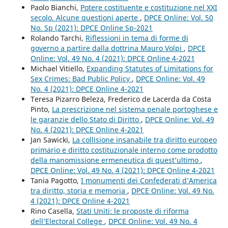
Paolo Bianchi,
Potere costituente e costituzione nel XXI
secolo. Alcune questioni aperte
,
DPCE Online: Vol. 50
No. Sp (2021): DPCE Online Sp-2021
Rolando Tarchi,
Riflessioni in tema di forme di
governo a partire dalla dottrina Mauro Volpi
,
DPCE
Online: Vol. 49 No. 4 (2021): DPCE Online 4-2021
Michael Vitiello,
Expanding Statutes of Limitations for
Sex Crimes: Bad Public Policy
,
DPCE Online: Vol. 49
No. 4 (2021): DPCE Online 4-2021
Teresa Pizarro Beleza, Frederico de Lacerda da Costa
Pinto,
La prescrizione nel sistema penale portoghese e
le garanzie dello Stato di Diritto
,
DPCE Online: Vol. 49
No. 4 (2021): DPCE Online 4-2021
Jan Sawicki,
La collisione insanabile tra diritto europeo
primario e diritto costituzionale interno come prodotto
della manomissione ermeneutica di quest’ultimo
,
DPCE Online: Vol. 49 No. 4 (2021): DPCE Online 4-2021
Tania Pagotto,
I monumenti dei Confederati d’America
tra diritto, storia e memoria
,
DPCE Online: Vol. 49 No.
4 (2021): DPCE Online 4-2021
Rino Casella,
Stati Uniti: le proposte di riforma
dell’Electoral College
,
DPCE Online: Vol. 49 No. 4