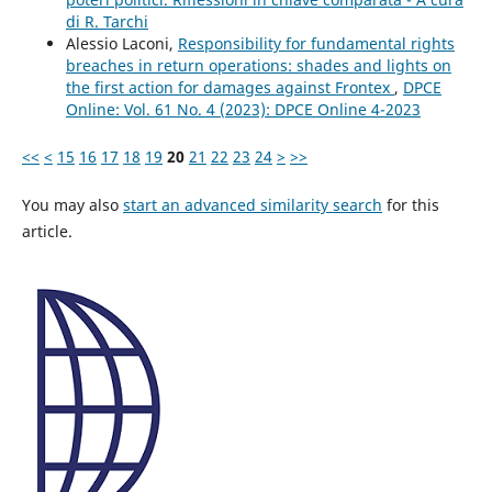
di R. Tarchi
Alessio Laconi,
Responsibility for fundamental rights
breaches in return operations: shades and lights on
the first action for damages against Frontex
,
DPCE
Online: Vol. 61 No. 4 (2023): DPCE Online 4-2023
<<
<
15
16
17
18
19
20
21
22
23
24
>
>>
You may also
start an advanced similarity search
for this
article.