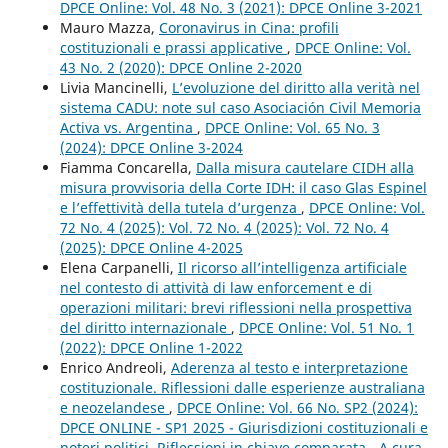
DPCE Online: Vol. 48 No. 3 (2021): DPCE Online 3-2021
Mauro Mazza,
Coronavirus in Cina: profili
costituzionali e prassi applicative
,
DPCE Online: Vol.
43 No. 2 (2020): DPCE Online 2-2020
Livia Mancinelli,
L’evoluzione del diritto alla verità nel
sistema CADU: note sul caso Asociación Civil Memoria
Activa vs. Argentina
,
DPCE Online: Vol. 65 No. 3
(2024): DPCE Online 3-2024
Fiamma Concarella,
Dalla misura cautelare CIDH alla
misura provvisoria della Corte IDH: il caso Glas Espinel
e l’effettività della tutela d’urgenza
,
DPCE Online: Vol.
72 No. 4 (2025): Vol. 72 No. 4 (2025): Vol. 72 No. 4
(2025): DPCE Online 4-2025
Elena Carpanelli,
Il ricorso all’intelligenza artificiale
nel contesto di attività di law enforcement e di
operazioni militari: brevi riflessioni nella prospettiva
del diritto internazionale
,
DPCE Online: Vol. 51 No. 1
(2022): DPCE Online 1-2022
Enrico Andreoli,
Aderenza al testo e interpretazione
costituzionale. Riflessioni dalle esperienze australiana
e neozelandese
,
DPCE Online: Vol. 66 No. SP2 (2024):
DPCE ONLINE - SP1 2025 - Giurisdizioni costituzionali e
poteri politici. Riflessioni in chiave comparata - A cura