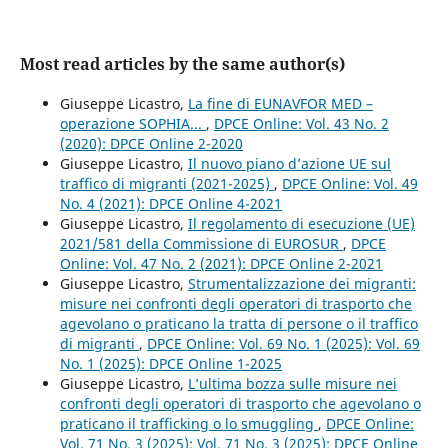
Most read articles by the same author(s)
Giuseppe Licastro,
La fine di EUNAVFOR MED –
operazione SOPHIA...
,
DPCE Online: Vol. 43 No. 2
(2020): DPCE Online 2-2020
Giuseppe Licastro,
Il nuovo piano d’azione UE sul
traffico di migranti (2021-2025)
,
DPCE Online: Vol. 49
No. 4 (2021): DPCE Online 4-2021
Giuseppe Licastro,
Il regolamento di esecuzione (UE)
2021/581 della Commissione di EUROSUR
,
DPCE
Online: Vol. 47 No. 2 (2021): DPCE Online 2-2021
Giuseppe Licastro,
Strumentalizzazione dei migranti:
misure nei confronti degli operatori di trasporto che
agevolano o praticano la tratta di persone o il traffico
di migranti
,
DPCE Online: Vol. 69 No. 1 (2025): Vol. 69
No. 1 (2025): DPCE Online 1-2025
Giuseppe Licastro,
L’ultima bozza sulle misure nei
confronti degli operatori di trasporto che agevolano o
praticano il trafficking o lo smuggling
,
DPCE Online:
Vol. 71 No. 3 (2025): Vol. 71 No. 3 (2025): DPCE Online