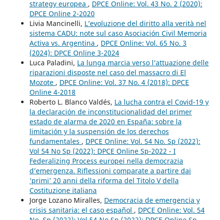
strategy europea
,
DPCE Online: Vol. 43 No. 2 (2020):
DPCE Online 2-2020
Livia Mancinelli,
L’evoluzione del diritto alla verità nel
sistema CADU: note sul caso Asociación Civil Memoria
Activa vs. Argentina
,
DPCE Online: Vol. 65 No. 3
(2024): DPCE Online 3-2024
Luca Paladini,
La lunga marcia verso l’attuazione delle
riparazioni disposte nel caso del massacro di El
Mozote
,
DPCE Online: Vol. 37 No. 4 (2018): DPCE
Online 4-2018
Roberto L. Blanco Valdés,
La lucha contra el Covid-19 y
la declaración de inconstitucionalidad del primer
estado de alarma de 2020 en España: sobre la
limitación y la suspensión de los derechos
fundamentales
,
DPCE Online: Vol. 54 No. Sp (2022):
Vol 54 No Sp (2022): DPCE Online Sp-2022 - I
Federalizing Process europei nella democrazia
d’emergenza. Riflessioni comparate a partire dai
‘primi’ 20 anni della riforma del Titolo V della
Costituzione italiana
Jorge Lozano Miralles,
Democracia de emergencia y
crisis sanitaria: el caso español
,
DPCE Online: Vol. 54
No. Sp (2022): Vol 54 No Sp (2022): DPCE Online Sp-