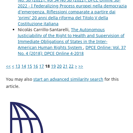
2022 - I Federalizing Process europei nella democrazia
d’emergenza. Riflessioni comparate a partire dai
‘primi’ 20 anni della riforma del Titolo V della
Costituzione italiana
Nicolás Carrillo-Santarelli,
The Autonomous
Justiciability of the Right to Health and Supervision of
Immediate Obligations of States in the Inter-
American Human Rights System
,
DPCE Online: Vol. 37
No. 4 (2018): DPCE Online 4-2018
<<
<
13
14
15
16
17
18
19
20
21
22
>
>>
You may also
start an advanced similarity search
for this
article.