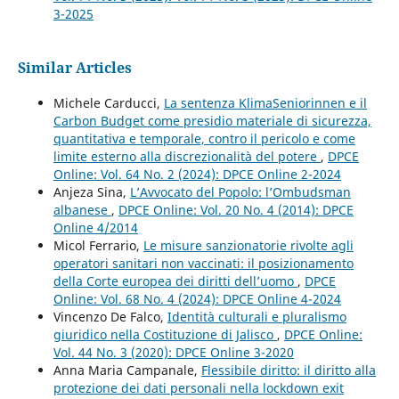
3-2025
Similar Articles
Michele Carducci,
La sentenza KlimaSeniorinnen e il
Carbon Budget come presidio materiale di sicurezza,
quantitativa e temporale, contro il pericolo e come
limite esterno alla discrezionalità del potere
,
DPCE
Online: Vol. 64 No. 2 (2024): DPCE Online 2-2024
Anjeza Sina,
L’Avvocato del Popolo: l’Ombudsman
albanese
,
DPCE Online: Vol. 20 No. 4 (2014): DPCE
Online 4/2014
Micol Ferrario,
Le misure sanzionatorie rivolte agli
operatori sanitari non vaccinati: il posizionamento
della Corte europea dei diritti dell’uomo
,
DPCE
Online: Vol. 68 No. 4 (2024): DPCE Online 4-2024
Vincenzo De Falco,
Identità culturali e pluralismo
giuridico nella Costituzione di Jalisco
,
DPCE Online:
Vol. 44 No. 3 (2020): DPCE Online 3-2020
Anna Maria Campanale,
Flessibile diritto: il diritto alla
protezione dei dati personali nella lockdown exit