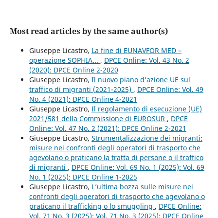
Most read articles by the same author(s)
Giuseppe Licastro,
La fine di EUNAVFOR MED –
operazione SOPHIA...
,
DPCE Online: Vol. 43 No. 2
(2020): DPCE Online 2-2020
Giuseppe Licastro,
Il nuovo piano d’azione UE sul
traffico di migranti (2021-2025)
,
DPCE Online: Vol. 49
No. 4 (2021): DPCE Online 4-2021
Giuseppe Licastro,
Il regolamento di esecuzione (UE)
2021/581 della Commissione di EUROSUR
,
DPCE
Online: Vol. 47 No. 2 (2021): DPCE Online 2-2021
Giuseppe Licastro,
Strumentalizzazione dei migranti:
misure nei confronti degli operatori di trasporto che
agevolano o praticano la tratta di persone o il traffico
di migranti
,
DPCE Online: Vol. 69 No. 1 (2025): Vol. 69
No. 1 (2025): DPCE Online 1-2025
Giuseppe Licastro,
L’ultima bozza sulle misure nei
confronti degli operatori di trasporto che agevolano o
praticano il trafficking o lo smuggling
,
DPCE Online:
Vol. 71 No. 3 (2025): Vol. 71 No. 3 (2025): DPCE Online