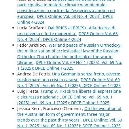
partecipativa in materia climatico-ambientale:
considerazioni a partire dall’esperienza andina ed
europea
,
DPCE Online: Vol. 68 No. 4 (2024): DPCE
Online 4-2024
Lucia Scaffardi,
Dal BRICS al BRICS+. Alla ricerca di
una diversa e forte modernità
,
DPCE Online: Vol. 68
No. 4 (2024): DPCE Online 4-2024
Fedor Arkhipov,
War and peace of Russian Orthodoxy:
the militarization of ecclesiastical law of the Russian
Orthodox Church after the outbreak of the war in
Ukraine
,
DPCE Online: Vol. 69 No. 1 (2025): Vol. 69 No.
1 (2025): DPCE Online 1-2025
Andrea De Petris,
Una Germania senza freno, ovvero:
trasformare una crisi in catarsi
,
DPCE Online: Vol. 69
No. 1 (2025): Vol. 69 No. 1 (2025): DPCE Online 1-2025
Luigi Testa,
Trump v. TikTok tra libertà di espressione
e sicurezza nazionale
,
DPCE Online: Vol. 69 No. 1
(2025): Vol. 69 No. 1 (2025): DPCE Online 1-2025
Jessica Kerr , Francesco Clementi ,
On the evolution of
the Australian form of government: three major
trends over the past thirty years
,
DPCE Online: Vol. 69
No. 1 (2025): Vol. 69 No. 1 (2025): DPCE Online 1-2025