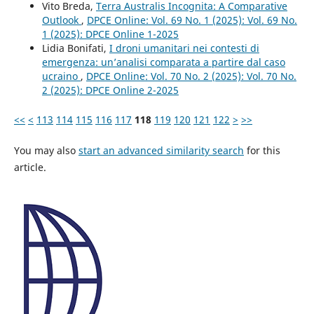
Vito Breda,
Terra Australis Incognita: A Comparative
Outlook
,
DPCE Online: Vol. 69 No. 1 (2025): Vol. 69 No.
1 (2025): DPCE Online 1-2025
Lidia Bonifati,
I droni umanitari nei contesti di
emergenza: un’analisi comparata a partire dal caso
ucraino
,
DPCE Online: Vol. 70 No. 2 (2025): Vol. 70 No.
2 (2025): DPCE Online 2-2025
<<
<
113
114
115
116
117
118
119
120
121
122
>
>>
You may also
start an advanced similarity search
for this
article.