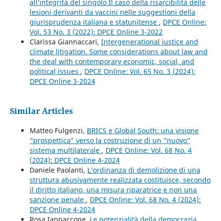
all’integrità del singolo Il caso della risarcibilità delle
lesioni derivanti da vaccini nelle suggestioni della
giurisprudenza italiana e statunitense
,
DPCE Online:
Vol. 53 No. 3 (2022): DPCE Online 3-2022
Clarissa Giannaccari,
Intergenerational justice and
climate litigation. Some considerations about law and
the deal with contemporary economic, social, and
political issues
,
DPCE Online: Vol. 65 No. 3 (2024):
DPCE Online 3-2024
Similar Articles
Matteo Fulgenzi,
BRICS e Global South: una visione
“prospettica” verso la costruzione di un “nuovo”
sistema multilaterale
,
DPCE Online: Vol. 68 No. 4
(2024): DPCE Online 4-2024
Daniele Paolanti,
L’ordinanza di demolizione di una
struttura abusivamente realizzata costituisce, secondo
il diritto italiano, una misura riparatrice e non una
sanzione penale
,
DPCE Online: Vol. 68 No. 4 (2024):
DPCE Online 4-2024
Rosa Iannaccone,
Le potenzialità della democrazia