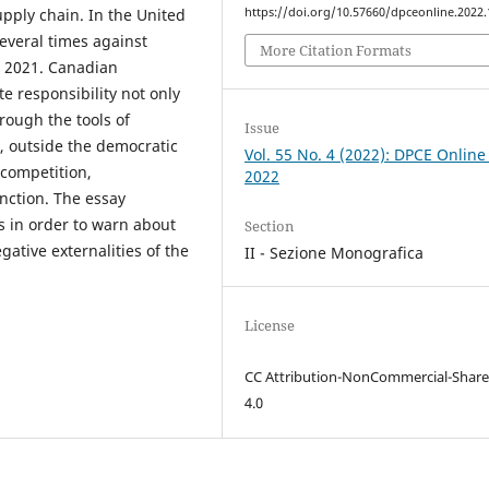
https://doi.org/10.57660/dpceonline.2022
supply chain. In the United
several times against
More Citation Formats
n 2021. Canadian
e responsibility not only
hrough the tools of
Issue
, outside the democratic
Vol. 55 No. 4 (2022): DPCE Online
 competition,
2022
unction. The essay
 in order to warn about
Section
egative externalities of the
II - Sezione Monografica
License
CC Attribution-NonCommercial-Share
4.0