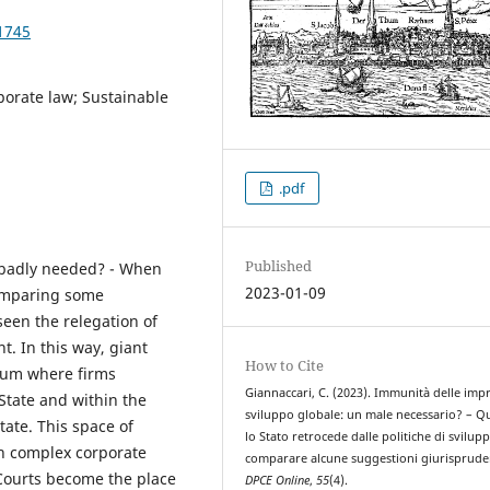
1745
porate law; Sustainable
.pdf
Published
 badly needed? - When
2023-01-09
comparing some
seen the relegation of
t. In this way, giant
How to Cite
cuum where firms
Giannaccari, C. (2023). Immunità delle imp
 State and within the
sviluppo globale: un male necessario? – 
tate. This space of
lo Stato retrocede dalle politiche di svilup
h complex corporate
comparare alcune suggestioni giurispruden
e Courts become the place
DPCE Online
,
55
(4).