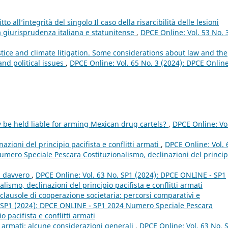
tto all’integrità del singolo Il caso della risarcibilità delle lesioni
la giurisprudenza italiana e statunitense
,
DPCE Online: Vol. 53 No. 
stice and climate litigation. Some considerations about law and the
nd political issues
,
DPCE Online: Vol. 65 No. 3 (2024): DPCE Online
y be held liable for arming Mexican drug cartels?
,
DPCE Online: Vo
nazioni del principio pacifista e conflitti armati
,
DPCE Online: Vol. 
mero Speciale Pescara Costituzionalismo, declinazioni del princip
a davvero
,
DPCE Online: Vol. 63 No. SP1 (2024): DPCE ONLINE - SP1
smo, declinazioni del principio pacifista e conflitti armati
e clausole di cooperazione societaria: percorsi comparativi e
. SP1 (2024): DPCE ONLINE - SP1 2024 Numero Speciale Pescara
o pacifista e conflitti armati
i armati: alcune considerazioni generali
,
DPCE Online: Vol. 63 No. 