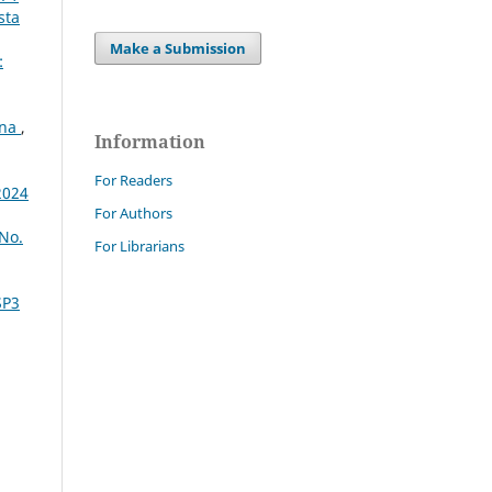
sta
Make a Submission
:
ina
,
Information
For Readers
2024
For Authors
 No.
For Librarians
SP3