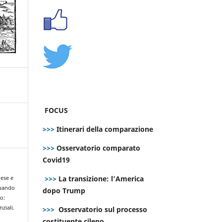
FOCUS
>>>
Itinerari della comparazione
>>>
Osservatorio comparato
Covid19
>>>
La transizione: l’America
rese e
Quando
dopo Trump
po:
ziali.
>>>
Osservatorio sul processo
costituente cileno