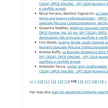
(2024): DPCE ONLINE - SP1 2024 Numero Spe
e conflitti armati
Micol Ferrario, Martino Tognocchi,
La cate
verso una guerra individualizzata?
,
DPCE 
Speciale Pescara Costituzionalismo, declinaz
Giovanna Naddeo,
Violenza sessuale come 
DPCE Online: Vol. 63 No. SP1 (2024): DPC
declinazioni del principio pacifista e confli
Ciro Sbailò,
Guerre ibride: quali risposte p
Numero Speciale Pescara Costituzionalismo, 
Andrea Ruffo,
La Bussola Strategica 2022 
SP1 (2024): DPCE ONLINE - SP1 2024 Numero
pacifista e conflitti armati
Antonello Tarzia,
Unfair and Unaffordable 
(2024): DPCE ONLINE - SP3 2024 Numero S
<<
<
110
111
112
113
114
115
116
117
118
119
>
You may also
start an advanced similarity searc