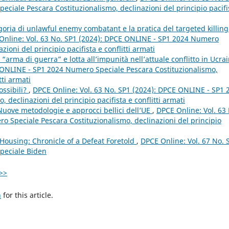
ciale Pescara Costituzionalismo, declinazioni del principio pacifi
goria di unlawful enemy combatant e la pratica del targeted killing
Online: Vol. 63 No. SP1 (2024): DPCE ONLINE - SP1 2024 Numero
ioni del principio pacifista e conflitti armati
“arma di guerra” e lotta all’impunità nell’attuale conflitto in Ucra
E ONLINE - SP1 2024 Numero Speciale Pescara Costituzionalismo,
tti armati
ossibili?
,
DPCE Online: Vol. 63 No. SP1 (2024): DPCE ONLINE - SP1 
declinazioni del principio pacifista e conflitti armati
Nuove metodologie e approcci bellici dell’UE
,
DPCE Online: Vol. 63
 Speciale Pescara Costituzionalismo, declinazioni del principio
Housing: Chronicle of a Defeat Foretold
,
DPCE Online: Vol. 67 No. 
peciale Biden
>>
h
for this article.