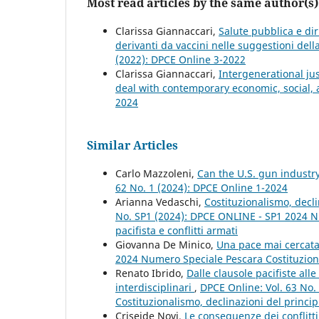
Most read articles by the same author(s)
Clarissa Giannaccari,
Salute pubblica e diri
derivanti da vaccini nelle suggestioni del
(2022): DPCE Online 3-2022
Clarissa Giannaccari,
Intergenerational ju
deal with contemporary economic, social, a
2024
Similar Articles
Carlo Mazzoleni,
Can the U.S. gun industr
62 No. 1 (2024): DPCE Online 1-2024
Arianna Vedaschi,
Costituzionalismo, decli
No. SP1 (2024): DPCE ONLINE - SP1 2024 Nu
pacifista e conflitti armati
Giovanna De Minico,
Una pace mai cercat
2024 Numero Speciale Pescara Costituzionali
Renato Ibrido,
Dalle clausole pacifiste all
interdisciplinari
,
DPCE Online: Vol. 63 No
Costituzionalismo, declinazioni del principi
Criseide Novi,
Le conseguenze dei conflitt