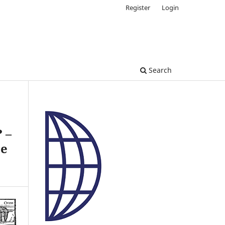
Register
Login
Search
 –
re