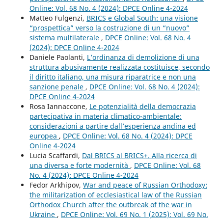
Online: Vol. 68 No. 4 (2024): DPCE Online 4-2024
Matteo Fulgenzi,
BRICS e Global South: una visione
“prospettica” verso la costruzione di un “nuovo”
sistema multilaterale
,
DPCE Online: Vol. 68 No. 4
(2024): DPCE Online 4-2024
Daniele Paolanti,
L’ordinanza di demolizione di una
struttura abusivamente realizzata costituisce, secondo
il diritto italiano, una misura riparatrice e non una
sanzione penale
,
DPCE Online: Vol. 68 No. 4 (2024):
DPCE Online 4-2024
Rosa Iannaccone,
Le potenzialità della democrazia
partecipativa in materia climatico-ambientale:
considerazioni a partire dall’esperienza andina ed
europea
,
DPCE Online: Vol. 68 No. 4 (2024): DPCE
Online 4-2024
Lucia Scaffardi,
Dal BRICS al BRICS+. Alla ricerca di
una diversa e forte modernità
,
DPCE Online: Vol. 68
No. 4 (2024): DPCE Online 4-2024
Fedor Arkhipov,
War and peace of Russian Orthodoxy:
the militarization of ecclesiastical law of the Russian
Orthodox Church after the outbreak of the war in
Ukraine
,
DPCE Online: Vol. 69 No. 1 (2025): Vol. 69 No.