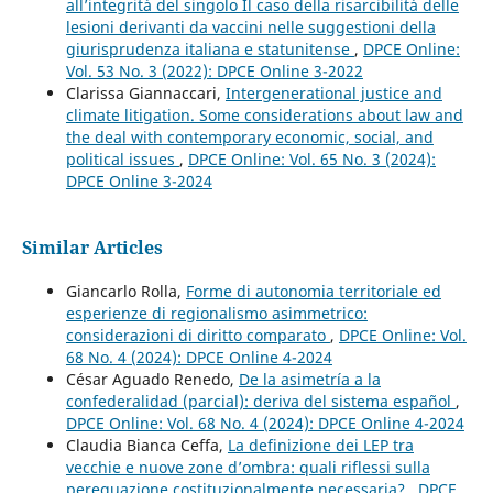
all’integrità del singolo Il caso della risarcibilità delle
lesioni derivanti da vaccini nelle suggestioni della
giurisprudenza italiana e statunitense
,
DPCE Online:
Vol. 53 No. 3 (2022): DPCE Online 3-2022
Clarissa Giannaccari,
Intergenerational justice and
climate litigation. Some considerations about law and
the deal with contemporary economic, social, and
political issues
,
DPCE Online: Vol. 65 No. 3 (2024):
DPCE Online 3-2024
Similar Articles
Giancarlo Rolla,
Forme di autonomia territoriale ed
esperienze di regionalismo asimmetrico:
considerazioni di diritto comparato
,
DPCE Online: Vol.
68 No. 4 (2024): DPCE Online 4-2024
César Aguado Renedo,
De la asimetría a la
confederalidad (parcial): deriva del sistema español
,
DPCE Online: Vol. 68 No. 4 (2024): DPCE Online 4-2024
Claudia Bianca Ceffa,
La definizione dei LEP tra
vecchie e nuove zone d’ombra: quali riflessi sulla
perequazione costituzionalmente necessaria?
,
DPCE