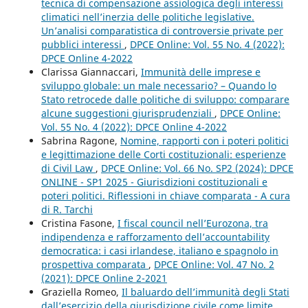
tecnica di compensazione assiologica degli interessi
climatici nell’inerzia delle politiche legislative.
Un’analisi comparatistica di controversie private per
pubblici interessi
,
DPCE Online: Vol. 55 No. 4 (2022):
DPCE Online 4-2022
Clarissa Giannaccari,
Immunità delle imprese e
sviluppo globale: un male necessario? – Quando lo
Stato retrocede dalle politiche di sviluppo: comparare
alcune suggestioni giurisprudenziali
,
DPCE Online:
Vol. 55 No. 4 (2022): DPCE Online 4-2022
Sabrina Ragone,
Nomine, rapporti con i poteri politici
e legittimazione delle Corti costituzionali: esperienze
di Civil Law
,
DPCE Online: Vol. 66 No. SP2 (2024): DPCE
ONLINE - SP1 2025 - Giurisdizioni costituzionali e
poteri politici. Riflessioni in chiave comparata - A cura
di R. Tarchi
Cristina Fasone,
I fiscal council nell’Eurozona, tra
indipendenza e rafforzamento dell’accountability
democratica: i casi irlandese, italiano e spagnolo in
prospettiva comparata
,
DPCE Online: Vol. 47 No. 2
(2021): DPCE Online 2-2021
Graziella Romeo,
Il baluardo dell’immunità degli Stati
dall’esercizio della giurisdizione civile come limite