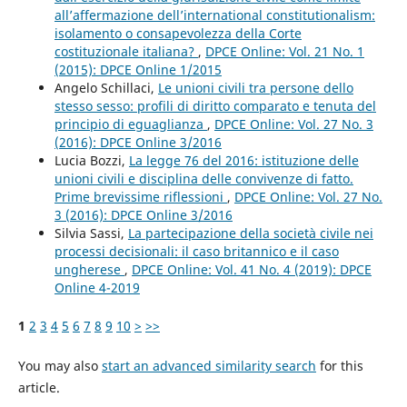
all’affermazione dell’international constitutionalism:
isolamento o consapevolezza della Corte
costituzionale italiana?
,
DPCE Online: Vol. 21 No. 1
(2015): DPCE Online 1/2015
Angelo Schillaci,
Le unioni civili tra persone dello
stesso sesso: profili di diritto comparato e tenuta del
principio di eguaglianza
,
DPCE Online: Vol. 27 No. 3
(2016): DPCE Online 3/2016
Lucia Bozzi,
La legge 76 del 2016: istituzione delle
unioni civili e disciplina delle convivenze di fatto.
Prime brevissime riflessioni
,
DPCE Online: Vol. 27 No.
3 (2016): DPCE Online 3/2016
Silvia Sassi,
La partecipazione della società civile nei
processi decisionali: il caso britannico e il caso
ungherese
,
DPCE Online: Vol. 41 No. 4 (2019): DPCE
Online 4-2019
1
2
3
4
5
6
7
8
9
10
>
>>
You may also
start an advanced similarity search
for this
article.