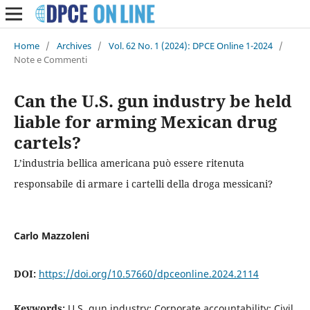
Home
/
Archives
/
Vol. 62 No. 1 (2024): DPCE Online 1-2024
/
Note e Commenti
Can the U.S. gun industry be held
liable for arming Mexican drug
cartels?
L’industria bellica americana può essere ritenuta
responsabile di armare i cartelli della droga messicani?
Carlo Mazzoleni
DOI:
https://doi.org/10.57660/dpceonline.2024.2114
Keywords:
U.S. gun industry; Corporate accountability; Civil