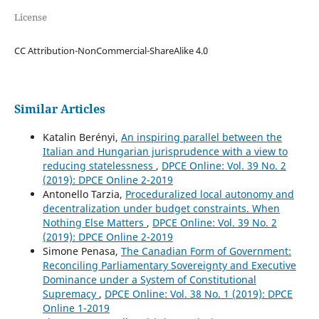
License
CC Attribution-NonCommercial-ShareAlike 4.0
Similar Articles
Katalin Berényi,
An inspiring parallel between the
Italian and Hungarian jurisprudence with a view to
reducing statelessness
,
DPCE Online: Vol. 39 No. 2
(2019): DPCE Online 2-2019
Antonello Tarzia,
Proceduralized local autonomy and
decentralization under budget constraints. When
Nothing Else Matters
,
DPCE Online: Vol. 39 No. 2
(2019): DPCE Online 2-2019
Simone Penasa,
The Canadian Form of Government:
Reconciling Parliamentary Sovereignty and Executive
Dominance under a System of Constitutional
Supremacy
,
DPCE Online: Vol. 38 No. 1 (2019): DPCE
Online 1-2019