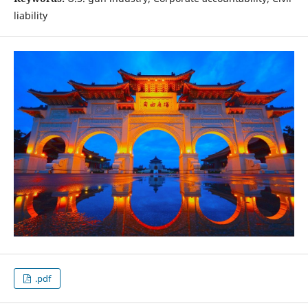
liability
.pdf