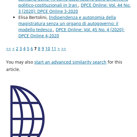
politico-costituzionali in Iran
,
DPCE Online: Vol. 44 No.
3 (2020): DPCE Online 3-2020
Elisa Bertolini,
Indipendenza e autonomia della
magistratura senza un organo di autogoverno: il
modello tedesco
,
DPCE Online: Vol. 45 No. 4 (2020):
DPCE Online 4-2020
<<
<
2
3
4
5
6
7
8
9
10
11
>
>>
You may also
start an advanced similarity search
for this
article.