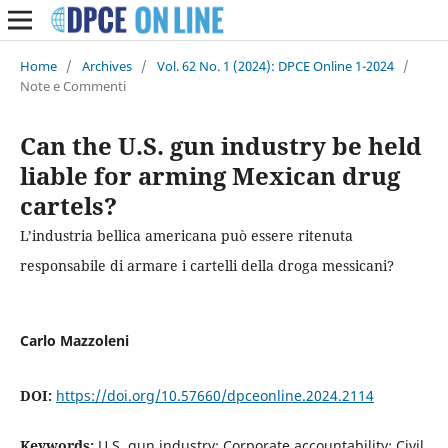
Home
/
Archives
/
Vol. 62 No. 1 (2024): DPCE Online 1-2024
/
Note e Commenti
Can the U.S. gun industry be held
liable for arming Mexican drug
cartels?
L’industria bellica americana può essere ritenuta
responsabile di armare i cartelli della droga messicani?
Carlo Mazzoleni
DOI:
https://doi.org/10.57660/dpceonline.2024.2114
Keywords:
U.S. gun industry; Corporate accountability; Civil