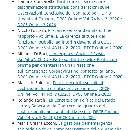
Fiamma Concarella,
Diritti umani, sicurezza e
discriminazioni strutturali: considerazioni sulle
Osservazioni Conclusive del Comitato per i Diritti
Umani sul Canada
,
DPCE Online: Vol. 74 No. 2 (2026):
DPCE Online 2-2026
Nicolò Fuccaro,
Precari e senza indennità di fine
rapporto – volume II. La carenza di tutele dei
funzionari pubblici ad interim davanti alla CGUE
,
DPCE Online: Vol. 43 No. 2 (2020): DPCE Online 2-2020
Michele Di Bari,
L’emergenza Covid-19 “vista
dall’alto”. CEDU e Patto sui Diritti Civili e Politici: un
prisma per orientarsi in una riflessione
sull’emergenza Coronavirus nel contesto italiano
,
DPCE Online: Vol. 43 No. 2 (2020): DPCE Online 2-2020
Marcello Salerno,
Tutela dei diritti sociali ed
evoluzione della costituzione economica
,
DPCE
Online: Vol. 44 No. 3 (2020): DPCE Online 3-2020
Rolando Tarchi,
La Constitución Política del Estado
Libre y Soberano de Guerrero nel quadro del
costituzionalismo statale del Messico
,
DPCE Online:
Vol. 44 No. 3 (2020): DPCE Online 3-2020
Maria Chiara Locchi,
La gestione dell’emergenza
sanitaria Covid-19 come osservatorio delle dinamiche