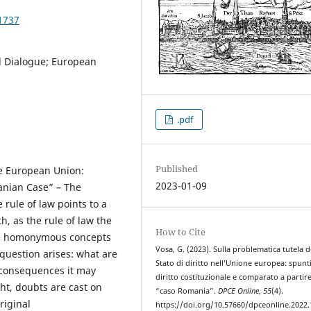
1737
al Dialogue; European
.pdf
Published
he European Union:
2023-01-09
anian Case” – The
 rule of law points to a
h, as the rule of law the
How to Cite
 the homonymous concepts
Vosa, G. (2023). Sulla problematica tutela d
 question arises: what are
Stato di diritto nell’Unione europea: spunti
t consequences it may
diritto costituzionale e comparato a partire
ght, doubts are cast on
“caso Romania”.
DPCE Online
,
55
(4).
riginal
https://doi.org/10.57660/dpceonline.2022