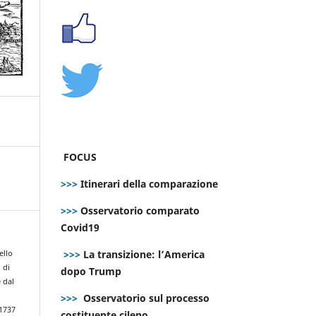
FOCUS
>>>
Itinerari della comparazione
>>>
Osservatorio comparato
Covid19
>>>
La transizione: l’America
ello
 di
dopo Trump
 dal
>>>
Osservatorio sul processo
.1737
costituente cileno