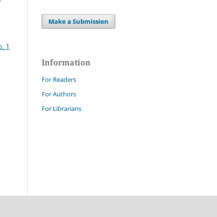
Make a Submission
o. 1
Information
For Readers
For Authors
For Librarians