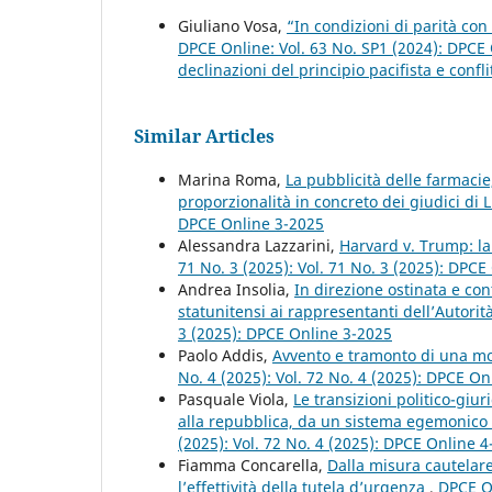
Giuliano Vosa,
“In condizioni di parità con 
DPCE Online: Vol. 63 No. SP1 (2024): DPC
declinazioni del principio pacifista e confli
Similar Articles
Marina Roma,
La pubblicità delle farmacie,
proporzionalità in concreto dei giudici d
DPCE Online 3-2025
Alessandra Lazzarini,
Harvard v. Trump: l
71 No. 3 (2025): Vol. 71 No. 3 (2025): DPCE
Andrea Insolia,
In direzione ostinata e cont
statunitensi ai rappresentanti dell’Autori
3 (2025): DPCE Online 3-2025
Paolo Addis,
Avvento e tramonto di una mo
No. 4 (2025): Vol. 72 No. 4 (2025): DPCE On
Pasquale Viola,
Le transizioni politico-giur
alla repubblica, da un sistema egemonico
(2025): Vol. 72 No. 4 (2025): DPCE Online 
Fiamma Concarella,
Dalla misura cautelare
l’effettività della tutela d’urgenza
,
DPCE On