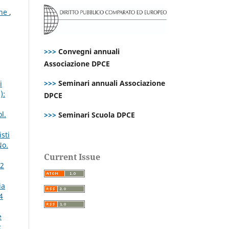
one
,
>>>
Convegni annuali
Associazione DPCE
>>>
Seminari annuali Associazione
i
):
DPCE
l.
>>>
Seminari Scuola DPCE
sti
No.
Current Issue
72
ia
4
e
: