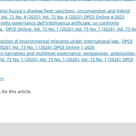
nst Russia’s shadow fleet: sanctions, circumvention and hybrid
 Vol. 72 No. 4 (2025): Vol. 72 No. 4 (2025): DPCE Online 4-2025
ella governance dell’intelligenza artificiale: un confronto
na
,
DPCE Online: Vol. 73 No. 1 (2026): Vol. 73 No. 1 (2026): Vol. 73 N
tection of environmental migrants under international law
,
DPCE
(2026): Vol. 73 No. 1 (2026): DPCE Online 1-2026
n narratives and multilevel governance: genealogies, ambiguities,
l. 73 No. 1 (2026): Vol. 73 No. 1 (2026): Vol. 73 No. 1 (2026): DPCE
>>
h
for this article.