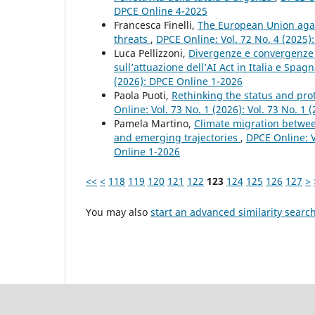
DPCE Online 4-2025
Francesca Finelli,
The European Union agai
threats
,
DPCE Online: Vol. 72 No. 4 (2025):
Luca Pellizzoni,
Divergenze e convergenze n
sull’attuazione dell’AI Act in Italia e Spag
(2026): DPCE Online 1-2026
Paola Puoti,
Rethinking the status and pro
Online: Vol. 73 No. 1 (2026): Vol. 73 No. 1 
Pamela Martino,
Climate migration betwee
and emerging trajectories
,
DPCE Online: Vo
Online 1-2026
<<
<
118
119
120
121
122
123
124
125
126
127
>
You may also
start an advanced similarity searc