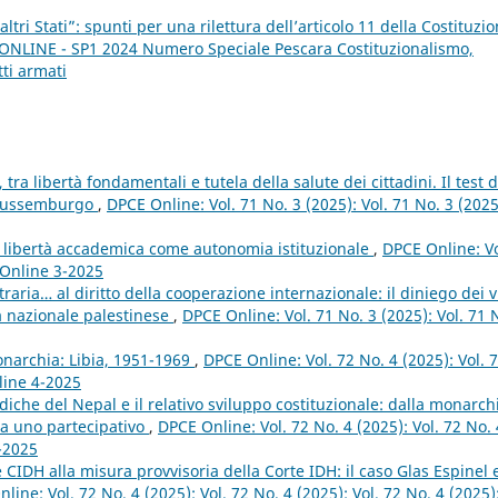
altri Stati”: spunti per una rilettura dell’articolo 11 della Costituzi
E ONLINE - SP1 2024 Numero Speciale Pescara Costituzionalismo,
tti armati
 tra libertà fondamentali e tutela della salute dei cittadini. Il test d
i Lussemburgo
,
DPCE Online: Vol. 71 No. 3 (2025): Vol. 71 No. 3 (2025
a libertà accademica come autonomia istituzionale
,
DPCE Online: Vo
 Online 3-2025
raria… al diritto della cooperazione internazionale: il diniego dei vi
tà nazionale palestinese
,
DPCE Online: Vol. 71 No. 3 (2025): Vol. 71 
narchia: Libia, 1951-1969
,
DPCE Online: Vol. 72 No. 4 (2025): Vol. 
line 4-2025
idiche del Nepal e il relativo sviluppo costituzionale: dalla monarch
 a uno partecipativo
,
DPCE Online: Vol. 72 No. 4 (2025): Vol. 72 No. 
4-2025
 CIDH alla misura provvisoria della Corte IDH: il caso Glas Espinel 
line: Vol. 72 No. 4 (2025): Vol. 72 No. 4 (2025): Vol. 72 No. 4 (2025)