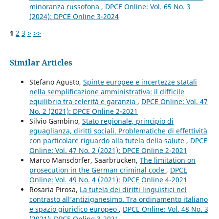
minoranza russofona
,
DPCE Online: Vol. 65 No. 3
(2024): DPCE Online 3-2024
1
2
3
>
>>
Similar Articles
Stefano Agusto,
Spinte europee e incertezze statali
nella semplificazione amministrativa: il difficile
equilibrio tra celerità e garanzia
,
DPCE Online: Vol. 47
No. 2 (2021): DPCE Online 2-2021
Silvio Gambino,
Stato regionale, principio di
eguaglianza, diritti sociali. Problematiche di effettività
con particolare riguardo alla tutela della salute
,
DPCE
Online: Vol. 47 No. 2 (2021): DPCE Online 2-2021
Marco Mansdörfer, Saarbrücken,
The limitation on
prosecution in the German criminal code
,
DPCE
Online: Vol. 49 No. 4 (2021): DPCE Online 4-2021
Rosaria Pirosa,
La tutela dei diritti linguistici nel
contrasto all’antiziganesimo. Tra ordinamento italiano
e spazio giuridico europeo
,
DPCE Online: Vol. 48 No. 3
(2021): DPCE Online 3-2021