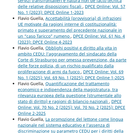
servizi transfrontalieri e natura non de facto tecnica
delle relative disposizioni fiscali
,
DPCE Online: Vol. 57
No. 1 (2023): DPCE Online 1-2023
Flavio Guella,
Accettabilità (provvisoria) di infrazioni
UE motivate da ragioni interne di costituzionalità:
primato e superamento del precedente nazionale in
un “caso Taricco” rumeno
,
DPCE Online: Vol. 61 No. 4
(2023): DPCE Online 4-2023
Flavio Guella,
Obblighi positivi e diritto alla vita in
ambito CEDU: l’aggravamento del sindacato della
Corte di Strasburgo per omessa prevenzione, da parte
delle forze polizia, di un rischio qualificato dalla
proliferazione di armi da fuoco
,
DPCE Online: Vol. 69
No. 1 (2025): Vol. 69 No. 1 (2025): DPCE Online 1-2025
Flavio Guella,
Quantificazione del trattamento
economico e indipendenza della magistratura, tra
rilevanza europea della questione (strumentale allo
stato di diritto) e ragioni di bilancio nazionali
,
DPCE
Online: Vol. 70 No. 2 (2025): Vol. 70 No. 2 (2025): DPCE
Online 2-2025
Flavio Guella,
La promozione del lettone come lingua
nazionale nel sistema educativo e l’assenza di
discriminazione su parametro CEDU per i diritti della