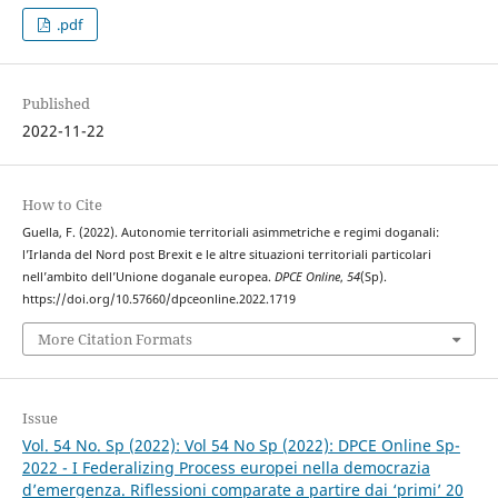
.pdf
Published
2022-11-22
How to Cite
Guella, F. (2022). Autonomie territoriali asimmetriche e regimi doganali:
l’Irlanda del Nord post Brexit e le altre situazioni territoriali particolari
nell’ambito dell’Unione doganale europea.
DPCE Online
,
54
(Sp).
https://doi.org/10.57660/dpceonline.2022.1719
More Citation Formats
Issue
Vol. 54 No. Sp (2022): Vol 54 No Sp (2022): DPCE Online Sp-
2022 - I Federalizing Process europei nella democrazia
d’emergenza. Riflessioni comparate a partire dai ‘primi’ 20