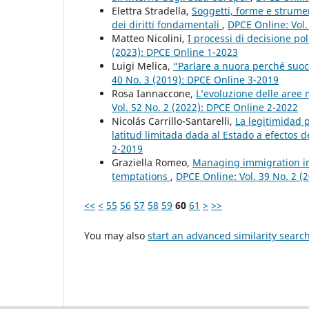
Elettra Stradella,
Soggetti, forme e strument
dei diritti fondamentali
,
DPCE Online: Vol.
Matteo Nicolini,
I processi di decisione p
(2023): DPCE Online 1-2023
Luigi Melica,
“Parlare a nuora perché suoc
40 No. 3 (2019): DPCE Online 3-2019
Rosa Iannaccone,
L’evoluzione delle aree 
Vol. 52 No. 2 (2022): DPCE Online 2-2022
Nicolás Carrillo-Santarelli,
La legitimidad p
latitud limitada dada al Estado a efectos
2-2019
Graziella Romeo,
Managing immigration in
temptations
,
DPCE Online: Vol. 39 No. 2 (
<<
<
55
56
57
58
59
60
61
>
>>
You may also
start an advanced similarity searc