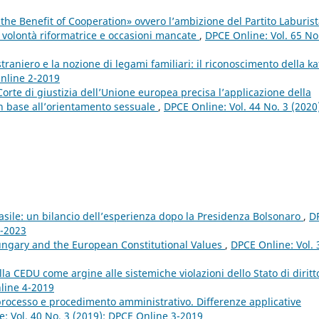
the Benefit of Cooperation» ovvero l’ambizione del Partito Laburist
a volontà riformatrice e occasioni mancate
,
DPCE Online: Vol. 65 No
traniero e la nozione di legami familiari: il riconoscimento della ka
Online 2-2019
a Corte di giustizia dell’Unione europea precisa l’applicazione della
 in base all’orientamento sessuale
,
DPCE Online: Vol. 44 No. 3 (2020
asile: un bilancio dell’esperienza dopo la Presidenza Bolsonaro
,
D
1-2023
ngary and the European Constitutional Values
,
DPCE Online: Vol. 
ella CEDU come argine alle sistemiche violazioni dello Stato di dirit
nline 4-2019
 processo e procedimento amministrativo. Differenze applicative
: Vol. 40 No. 3 (2019): DPCE Online 3-2019