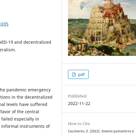
1695
VID-19 and decentralized
eralism.
.pdf
n the pandemic emergency
Published
ations in the decentralized
2022-11-22
al levels have suffered
favor of the central
ailed especially in
How to Cite
s informal instruments of
Ceccherini, E. (2022). Sistemi policentrici e