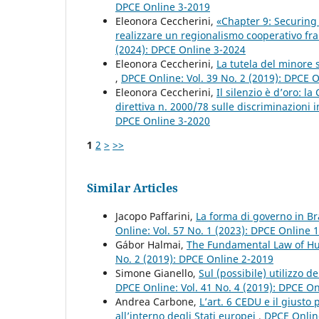
DPCE Online 3-2019
Eleonora Ceccherini,
«Chapter 9: Securing 
realizzare un regionalismo cooperativo fr
(2024): DPCE Online 3-2024
Eleonora Ceccherini,
La tutela del minore s
,
DPCE Online: Vol. 39 No. 2 (2019): DPCE 
Eleonora Ceccherini,
Il silenzio è d’oro: l
direttiva n. 2000/78 sulle discriminazioni
DPCE Online 3-2020
1
2
>
>>
Similar Articles
Jacopo Paffarini,
La forma di governo in Br
Online: Vol. 57 No. 1 (2023): DPCE Online 
Gábor Halmai,
The Fundamental Law of Hu
No. 2 (2019): DPCE Online 2-2019
Simone Gianello,
Sul (possibile) utilizzo d
DPCE Online: Vol. 41 No. 4 (2019): DPCE O
Andrea Carbone,
L’art. 6 CEDU e il giusto
all’interno degli Stati europei
,
DPCE Online