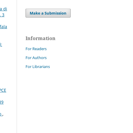
a di
Make a Submission
. 3
fala
Information
):
For Readers
For Authors
For Librarians
PCE
39
to
,