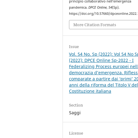
principio collaborativo nell’emergenza
pandemica.
DPCE Online
,
54
(Sp).
https://doi.org/10.57660/dpceonline.2022
More Citation Formats
Issue
Vol. 54 No. Sp (2022): Vol 54 No S
(2022): DPCE Online Sp-2022 - I
Federalizing Process europei nel
democrazia d’emergenza. Rifless
comparate a partire dai ‘primi’ 2
anni della riforma del Titolo V del
Costituzione italiana
Section
Saggi
License