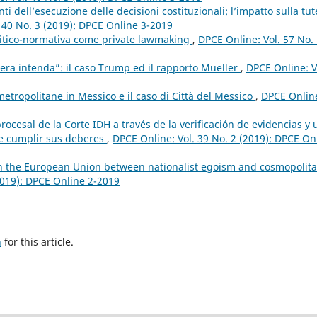
i dell’esecuzione delle decisioni costituzionali: l’impatto sulla tut
 40 No. 3 (2019): DPCE Online 3-2019
olitico-normativa come private lawmaking
,
DPCE Online: Vol. 57 No.
era intenda”: il caso Trump ed il rapporto Mueller
,
DPCE Online: V
metropolitane in Messico e il caso di Città del Messico
,
DPCE Onlin
rocesal de la Corte IDH a través de la verificación de evidencias y
 de cumplir sus deberes
,
DPCE Online: Vol. 39 No. 2 (2019): DPCE On
 the European Union between nationalist egoism and cosmopolit
2019): DPCE Online 2-2019
h
for this article.