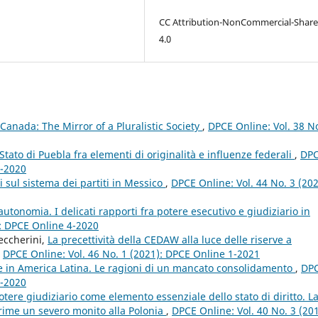
CC Attribution-NonCommercial-Share
4.0
 Canada: The Mirror of a Pluralistic Society
,
DPCE Online: Vol. 38 No
Stato di Puebla fra elementi di originalità e influenze federali
,
DP
3-2020
 sul sistema dei partiti in Messico
,
DPCE Online: Vol. 44 No. 3 (202
tonomia. I delicati rapporti fra potere esecutivo e giudiziario in
): DPCE Online 4-2020
eccherini,
La precettività della CEDAW alla luce delle riserve a
,
DPCE Online: Vol. 46 No. 1 (2021): DPCE Online 1-2021
e in America Latina. Le ragioni di un mancato consolidamento
,
DP
3-2020
tere giudiziario come elemento essenziale dello stato di diritto. L
prime un severo monito alla Polonia
,
DPCE Online: Vol. 40 No. 3 (201