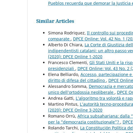
Pueblos recuerda que demorar la Justicia e
Similar Articles
Simona Rodriquez,
Il controllo sui proced
comparate
,
DPCE Online: Vol. 42 No. 1 (2
Alberto Di Chiara,
La Corte di Giustizia de
indipendentisti catalani: un altro passo v
(2020): DPCE Online 1-2020
Francesco Clementi,
Gli Stati Uniti e la ri
presidenziali
,
DPCE Online: Vol. 43 No. 2 
Elena Belliardo,
Accesso, partecipazione e
diritto di difesa del cittadino
,
DPCE Online:
Alessandro Somma,
Democrazia e mercato a
unico dell’ortodossia neoliberale
,
DPCE On
Andrea Gatti,
L’algoritmo tra volontà e r
Martino Pintus,
L’autorità tecno-procedural
(2020): DPCE Online 3-2020
Romano Orrù,
Africa subsahariana: dalla 
per la “democrazia costituzionale”?
,
DPCE 
Rolando Tarchi,
La Constitución Política d