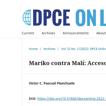
Current
Archives
Announcements
About
Home
/
Archives
/
Vol. 52 No. 2 (2022): DPCE Onli
Mariko contra Malí: Acceso 
Víctor C. Pascual Planchuelo
DOI:
https://doi.org/10.57660/dpceonline.2022.