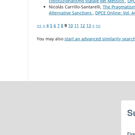
costituzionalismo statale del Messico
,
DPC
Nicolás Carrillo-Santarelli,
The Pragmatism 
Alternative Sanctions
,
DPCE Online: Vol. 4
<<
<
4
5
6
7
8
9
10
11
12
13
>
>>
You may also
start an advanced similarity searc