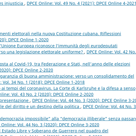
s injusticia
,
DPCE Online: Vol. 49 No. 4 (2021): DPCE Online 4-202
imenti elettorali nella nuova Costituzione cubana. Riflessioni
020): DPCE Online 1-2020
ll’Unione Europea riconosce l’immunità degli eurodeputati
erso una legislazione elettorale uniforme?
,
DPCE Online: Vol. 42 No.
sposta al Covid-19, tra Federazione e Stati, nell'anno delle elezioni
(2020): DPCE Online 2-2020
 garanzia di buona amministrazione: verso un consolidamento del
 Vol. 34 No. 1 (2018): DPCE Online 1-2018
i tempi del coronavirus. La Corte di Karlsruhe e la difesa a senso
line: Vol. 43 No. 2 (2020): DPCE Online 2-2020
appresentazione
,
DPCE Online: Vol. 44 No. 3 (2020): DPCE Online 3-2
e del diritto e un destino della politica
,
DPCE Online: Vol. 44 No. 3
“democrazia impossibile” alla “democrazia illiberale” senza passar
Online: Vol. 44 No. 3 (2020): DPCE Online 3-2020
el Estado Libre y Soberano de Guerrero nel quadro del