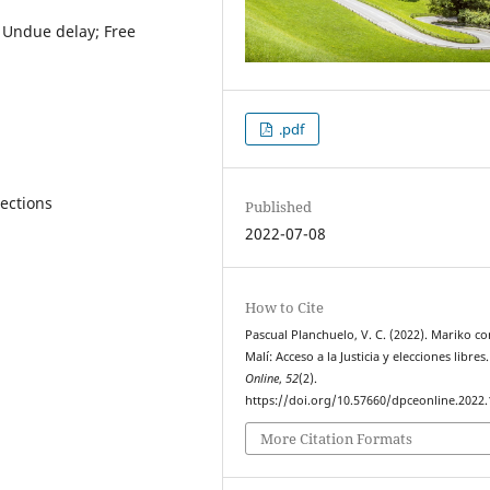
l; Undue delay; Free
.pdf
lections
Published
2022-07-08
How to Cite
Pascual Planchuelo, V. C. (2022). Mariko co
Malí: Acceso a la Justicia y elecciones libres
Online
,
52
(2).
https://doi.org/10.57660/dpceonline.2022
More Citation Formats