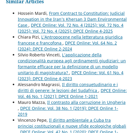
Similar Articles
Hossein Mardi,
From Contract to Constitution: Judicial
Innovation in the Iran’s Khersan 3 Dam Environmental
Case
,
DPCE Online: Vol. 72 No. 4 (2025): Vol. 72 No. 4
(2025): Vol. 72 No. 4 (2025): DPCE Online 4-2025
Chiara Pizi,
L’Antropocene nella letteratura giuridica
francese e francofona
,
DPCE Online: Vol. 64 No. 2
(2024): DPCE Online 2-2024
Silvio Roberto Vinceti,
L’applicazione della
condizionalità europea agli ordinamenti giudiziari: un
formante efficace per la definizione di un modello
unitario di magistratura?
,
DPCE Online: Vol. 61 No. 4
(2023): DPCE Online 4-2023
Alessandro Magrassi,
Il diritto consuetudinario e i
diritti di genere: le lezioni del Sudafrica
,
DPCE Online:
Vol. 46 No. 1 (2021): DPCE Online 1-2021
Mauro Mazza,
Il contrasto alla corruzione in Ungheria
,
DPCE Online: Vol. 38 No. 1 (2019): DPCE Online 1-
2019
Vincenzo Pepe,
Il diritto ambientale a Cuba tra
principi costituzionali e nuove sfide ecologiche globali
,
DPCE Online: Vol. 42 No. 1 (2020): DPCE Online 1-