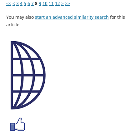
<<
<
3
4
5
6
7
8
9
10
11
12
>
>>
You may also
start an advanced similarity search
for this
article.