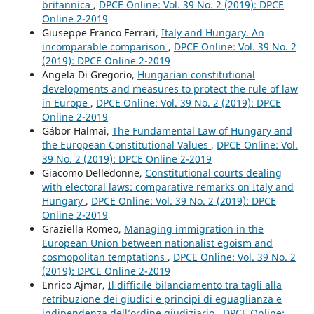
britannica
,
DPCE Online: Vol. 39 No. 2 (2019): DPCE
Online 2-2019
Giuseppe Franco Ferrari,
Italy and Hungary. An
incomparable comparison
,
DPCE Online: Vol. 39 No. 2
(2019): DPCE Online 2-2019
Angela Di Gregorio,
Hungarian constitutional
developments and measures to protect the rule of law
in Europe
,
DPCE Online: Vol. 39 No. 2 (2019): DPCE
Online 2-2019
Gábor Halmai,
The Fundamental Law of Hungary and
the European Constitutional Values
,
DPCE Online: Vol.
39 No. 2 (2019): DPCE Online 2-2019
Giacomo Delledonne,
Constitutional courts dealing
with electoral laws: comparative remarks on Italy and
Hungary
,
DPCE Online: Vol. 39 No. 2 (2019): DPCE
Online 2-2019
Graziella Romeo,
Managing immigration in the
European Union between nationalist egoism and
cosmopolitan temptations
,
DPCE Online: Vol. 39 No. 2
(2019): DPCE Online 2-2019
Enrico Ajmar,
Il difficile bilanciamento tra tagli alla
retribuzione dei giudici e principi di eguaglianza e
indipendenza dell’ordine giudiziario
,
DPCE Online: