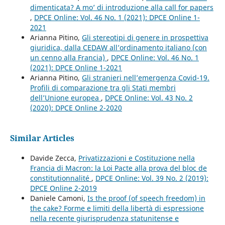
dimenticata? A mo’ di introduzione alla call for papers
,
DPCE Online: Vol. 46 No. 1 (2021): DPCE Online 1-
2021
Arianna Pitino,
Gli stereotipi di genere in prospettiva
giuridica, dalla CEDAW all’ordinamento italiano (con
un cenno alla Francia)
,
DPCE Online: Vol. 46 No. 1
(2021): DPCE Online 1-2021
Arianna Pitino,
Gli stranieri nell’emergenza Covid-19.
Profili di comparazione tra gli Stati membri
dell’Unione europea
,
DPCE Online: Vol. 43 No. 2
(2020): DPCE Online 2-2020
Similar Articles
Davide Zecca,
Privatizzazioni e Costituzione nella
Francia di Macron: la Loi Pacte alla prova del bloc de
constitutionnalité
,
DPCE Online: Vol. 39 No. 2 (2019):
DPCE Online 2-2019
Daniele Camoni,
Is the proof (of speech freedom) in
the cake? Forme e limiti della libertà di espressione
nella recente giurisprudenza statunitense e