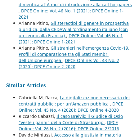
dimenticata? A mo’ di introduzione alla call for papers
,
DPCE Online: Vol. 46 No. 1 (2021): DPCE Online 1-
2021
Arianna Pitino,
Gli stereotipi di genere in prospettiva
giuridica, dalla CEDAW all’ordinamento italiano (con
un cenno alla Francia)
,
DPCE Online: Vol. 46 No. 1
(2021): DPCE Online 1-2021
Arianna Pitino,
Gli stranieri nell’emergenza Covid-19.
Profili di comparazione tra gli Stati membri
dell’Unione europea
,
DPCE Online: Vol. 43 No. 2
(2020): DPCE Online 2-2020
Similar Articles
Gabriella M. Racca,
La digitalizzazione necessaria dei
contratti pubblici: per un’Amazon pubblica
,
DPCE
Online: Vol. 45 No. 4 (2020): DPCE Online 4-2020
Riccardo Cabazzi,
Il caso Breivik: il Giudice di Oslo
“veste i panni” della Corte di Strasburgo
,
DPCE
Online: Vol. 26 No. 2 (2016): DPCE Online 2/2016
Davide Miniussi,
Accesso alla giustizia in materia