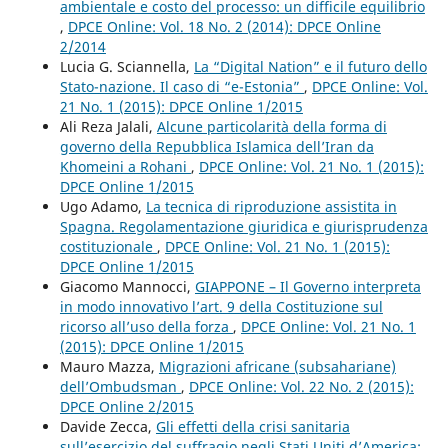
ambientale e costo del processo: un difficile equilibrio
,
DPCE Online: Vol. 18 No. 2 (2014): DPCE Online
2/2014
Lucia G. Sciannella,
La “Digital Nation” e il futuro dello
Stato-nazione. Il caso di “e-Estonia”
,
DPCE Online: Vol.
21 No. 1 (2015): DPCE Online 1/2015
Ali Reza Jalali,
Alcune particolarità della forma di
governo della Repubblica Islamica dell’Iran da
Khomeini a Rohani
,
DPCE Online: Vol. 21 No. 1 (2015):
DPCE Online 1/2015
Ugo Adamo,
La tecnica di riproduzione assistita in
Spagna. Regolamentazione giuridica e giurisprudenza
costituzionale
,
DPCE Online: Vol. 21 No. 1 (2015):
DPCE Online 1/2015
Giacomo Mannocci,
GIAPPONE – Il Governo interpreta
in modo innovativo l’art. 9 della Costituzione sul
ricorso all’uso della forza
,
DPCE Online: Vol. 21 No. 1
(2015): DPCE Online 1/2015
Mauro Mazza,
Migrazioni africane (subsahariane)
dell’Ombudsman
,
DPCE Online: Vol. 22 No. 2 (2015):
DPCE Online 2/2015
Davide Zecca,
Gli effetti della crisi sanitaria
sull’esercizio del suffragio negli Stati Uniti d’America: