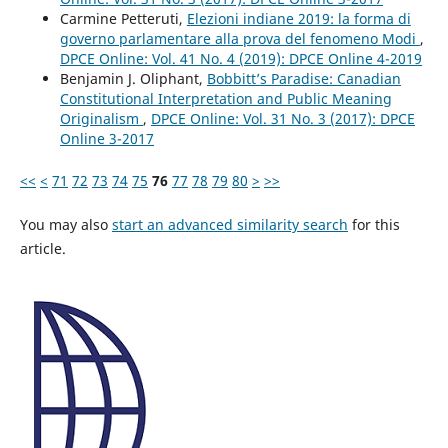
Carmine Petteruti,
Elezioni indiane 2019: la forma di
governo parlamentare alla prova del fenomeno Modi
,
DPCE Online: Vol. 41 No. 4 (2019): DPCE Online 4-2019
Benjamin J. Oliphant,
Bobbitt’s Paradise: Canadian
Constitutional Interpretation and Public Meaning
Originalism
,
DPCE Online: Vol. 31 No. 3 (2017): DPCE
Online 3-2017
<<
<
71
72
73
74
75
76
77
78
79
80
>
>>
You may also
start an advanced similarity search
for this
article.