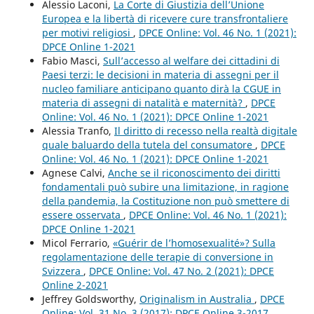
Alessio Laconi,
La Corte di Giustizia dell’Unione
Europea e la libertà di ricevere cure transfrontaliere
per motivi religiosi
,
DPCE Online: Vol. 46 No. 1 (2021):
DPCE Online 1-2021
Fabio Masci,
Sull’accesso al welfare dei cittadini di
Paesi terzi: le decisioni in materia di assegni per il
nucleo familiare anticipano quanto dirà la CGUE in
materia di assegni di natalità e maternità?
,
DPCE
Online: Vol. 46 No. 1 (2021): DPCE Online 1-2021
Alessia Tranfo,
Il diritto di recesso nella realtà digitale
quale baluardo della tutela del consumatore
,
DPCE
Online: Vol. 46 No. 1 (2021): DPCE Online 1-2021
Agnese Calvi,
Anche se il riconoscimento dei diritti
fondamentali può subire una limitazione, in ragione
della pandemia, la Costituzione non può smettere di
essere osservata
,
DPCE Online: Vol. 46 No. 1 (2021):
DPCE Online 1-2021
Micol Ferrario,
«Guérir de l’homosexualité»? Sulla
regolamentazione delle terapie di conversione in
Svizzera
,
DPCE Online: Vol. 47 No. 2 (2021): DPCE
Online 2-2021
Jeffrey Goldsworthy,
Originalism in Australia
,
DPCE
Online: Vol. 31 No. 3 (2017): DPCE Online 3-2017