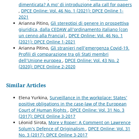
dimenticata? A mo’ di introduzione alla call for papers
,
DPCE Online: Vol. 46 No. 1 (2021): DPCE Online 1-
2021
Arianna Pitino,
Gli stereotipi di genere in prospettiva
giuridica, dalla CEDAW all’ordinamento italiano (con
un cenno alla Francia)
,
DPCE Online: Vol. 46 No. 1
(2021): DPCE Online 1-2021
Arianna Pitino,
Gli stranieri nell’emergenza Covid-19.
Profili di comparazione tra gli Stati membri
dell’Unione europea
,
DPCE Online: Vol. 43 No. 2
(2020): DPCE Online 2-2020
Similar Articles
Elena Yurkina,
Surveillance in the workplace: States’
positive obligations in the case-law of the European
Court of Human Rights
,
DPCE Online: Vol. 31 No. 3
(2017): DPCE Online 3-2017
Léonid Sirota,
More v Roper: A Comment on Lawrence
Solum’s Defence of Originalism
,
DPCE Online: Vol. 31
No. 3 (2017): DPCE Online 3-2017